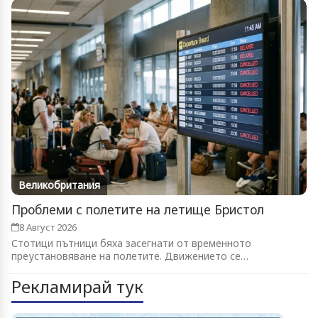
Великобритания
Проблеми с полетите на летище Бристол
8 Август 2026
Стотици пътници бяха засегнати от временното
преустановяване на полетите. Движението се
възстановява...
Рекламирай тук