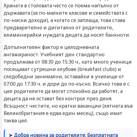
Храната в столовата често се поема напълно от
държавата (за по-малките класове и семействата с
по-ниски доходи), а когато се заплаща, това става
предварително и дигитално от родителите,
елиминирайки нуждата децата да носят банкноти.
Допълнителен фактор е целодневната
ангажираност. Учебният ден стандартно
продължава от 08:30 до 15:30 ч., като много ученици
посещават сутрешни клубове (breakfast clubs) и
следобедни занимални, оставайки в училище от
07:00 до 17:30 ч. и дори до по-късно. Всичко това е с
цел родителите да могат спокойно да работят, а
децата да не остават без контрол през деня.
Всъщност честите, но кратки ваканции (лятната във
Великобритания е едва един месец), също имат
таква цел.
➤ Добра новина за родителите: Безплатната