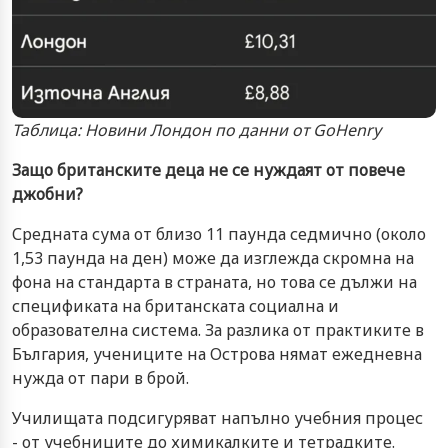
Таблица: Новини Лондон по данни от GoHenry
Защо британските деца не се нуждаят от повече
джобни?
Средната сума от близо 11 паунда седмично (около
1,53 паунда на ден) може да изглежда скромна на
фона на стандарта в страната, но това се дължи на
спецификата на британската социална и
образователна система. За разлика от практиките в
България, учениците на Острова нямат ежедневна
нужда от пари в брой.
Училищата подсигуряват напълно учебния процес
- от учебниците до химикалките и тетрадките.