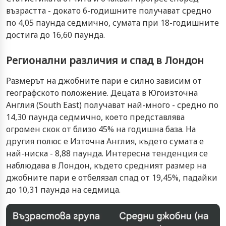
възрастта - докато 6-годишните получават средно
по 4,05 паунда седмично, сумата при 18-годишните
достига до 16,60 паунда.
Регионални различия и спад в Лондон
Размерът на джобните пари е силно зависим от
географското положение. Децата в Югоизточна
Англия (South East) получават най-много - средно по
14,30 паунда седмично, което представлява
огромен скок от близо 45% на годишна база. На
другия полюс е Източна Англия, където сумата е
най-ниска - 8,88 паунда. Интересна тенденция се
наблюдава в Лондон, където средният размер на
джобните пари е отбелязал спад от 19,45%, падайки
до 10,31 паунда на седмица.