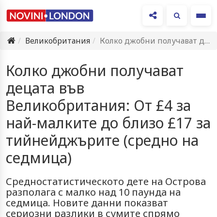
Ме
Великобритания
Колко джобни получават децата във Великобритания: От £4 за най-малките…
Колко джобни получават
децата във
Великобритания: От £4 за
най-малките до близо £17 за
тийнейджърите (средно на
седмица)
Средностатистическото дете на Острова
разполага с малко над 10 паунда на
седмица. Новите данни показват
сериозни разлики в сумите спрямо