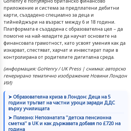
GoHenry е популярно британско финансово
приложение и система за предплатени дебитни
карти, създадено специално за деца и
тийнейджъри на възраст между 6 и 18 години.
Платформата е създадена с образователна цел – да
помогне на най-младите да научат основите на
финансовата грамотност, като усвоят умения как да
изкарват, спестяват, харчат и инвестират пари в
контролирана от родителите дигитална среда.
(информация: GoHenry / UK Press | снимка: авторско
генерирано тематично изображение Новини Лондон
ИИ)
➤ Образователна криза в Лондон: Деца на 5
години тръгват на частни уроци заради ДДС
върху училищата
➤ Полезно: Непознатата ''детска пенсионна
сметка'' в UK и как държавата добавя по £720 на
година