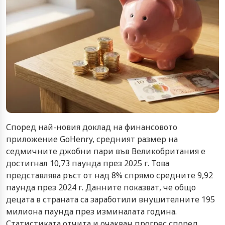
Според най-новия доклад на финансовото
приложение GoHenry, средният размер на
седмичните джобни пари във Великобритания е
достигнал 10,73 паунда през 2025 г. Това
представлява ръст от над 8% спрямо средните 9,92
паунда през 2024 г. Данните показват, че общо
децата в страната са заработили внушителните 195
милиона паунда през изминалата година.
Статистиката отчита и очакван прогрес според