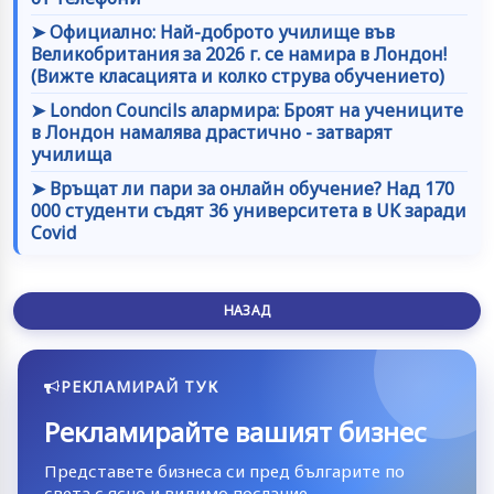
➤ Официално: Най-доброто училище във
Великобритания за 2026 г. се намира в Лондон!
(Вижте класацията и колко струва обучението)
➤ London Councils алармира: Броят на учениците
в Лондон намалява драстично - затварят
училища
➤ Връщат ли пари за онлайн обучение? Над 170
000 студенти съдят 36 университета в UK заради
Covid
НАЗАД
РЕКЛАМИРАЙ ТУК
Рекламирайте вашият бизнес
Представете бизнеса си пред българите по
света с ясно и видимо послание.