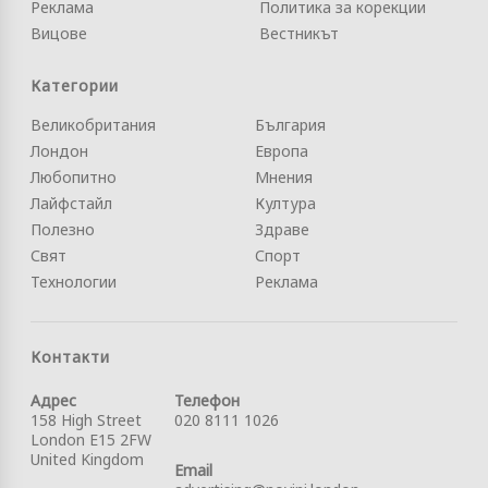
Реклама
Политика за корекции
Вицове
Вестникът
Категории
Великобритания
България
Лондон
Европа
Любопитно
Мнения
Лайфстайл
Култура
Полезно
Здраве
Свят
Спорт
Технологии
Реклама
Контакти
Адрес
Телефон
158 High Street
020 8111 1026
London E15 2FW
United Kingdom
Email