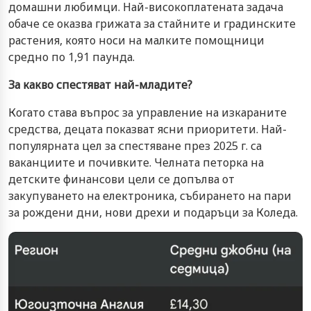
домашни любимци. Най-високоплатената задача
обаче се оказва грижата за стайните и градинските
растения, която носи на малките помощници
средно по 1,91 паунда.
За какво спестяват най-младите?
Когато става въпрос за управление на изкараните
средства, децата показват ясни приоритети. Най-
популярната цел за спестяване през 2025 г. са
ваканциите и почивките. Челната петорка на
детските финансови цели се допълва от
закупуването на електроника, събирането на пари
за рождени дни, нови дрехи и подаръци за Коледа.