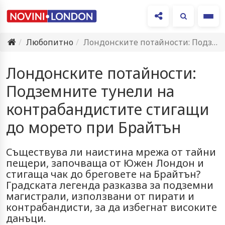
Ме
Любопитно
Лондонските потайности: Подземните тунели на контрабандистите стигащи до морето при…
Лондонските потайности:
Подземните тунели на
контрабандистите стигащи
до морето при Брайтън
Съществува ли наистина мрежа от тайни
пещери, започваща от Южен Лондон и
стигаща чак до бреговете на Брайтън?
Градската легенда разказва за подземни
магистрали, използвани от пирати и
контрабандисти, за да избегнат високите
данъци.