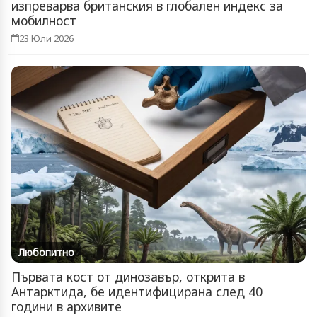
изпреварва британския в глобален индекс за
мобилност
23 Юли 2026
Любопитно
Първата кост от динозавър, открита в
Антарктида, бе идентифицирана след 40
години в архивите