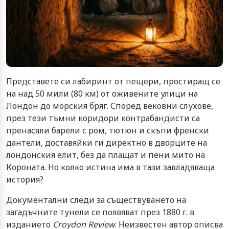
Представете си лабиринт от пещери, простиращ се
на над 50 мили (80 км) от оживените улици на
Лондон до морския бряг. Според вековни слухове,
през тези тъмни коридори контрабандисти са
пренасяли барели с ром, тютюн и скъпи френски
дантели, доставяйки ги директно в дворците на
лондонския елит, без да плащат и пени мито на
Короната. Но колко истина има в тази завладяваща
история?
Документални следи за съществуването на
загадъчните тунели се появяват през 1880 г. в
изданието
Croydon Review
. Неизвестен автор описва