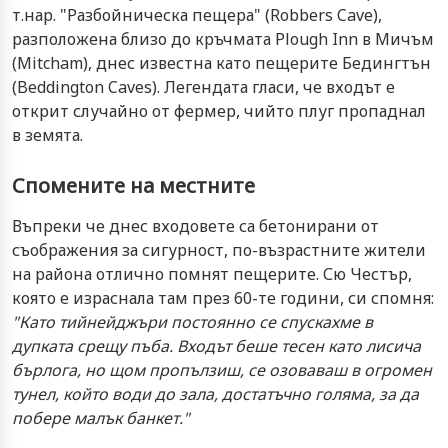
т.нар. "Разбойническа пещера" (Robbers Cave),
разположена близо до кръчмата Plough Inn в Мичъм
(Mitcham), днес известна като пещерите Бедингтън
(Beddington Caves). Легендата гласи, че входът е
открит случайно от фермер, чийто плуг пропаднал
в земята.
Спомените на местните
Въпреки че днес входовете са бетонирани от
съображения за сигурност, по-възрастните жители
на района отлично помнят пещерите. Сю Честър,
която е израснала там през 60-те години, си спомня:
"Като тийнейджъри постоянно се спускахме в
дупката срещу пъба. Входът беше тесен като лисича
бърлога, но щом пропълзиш, се озоваваш в огромен
тунел, който води до зала, достатъчно голяма, за да
побере малък банкет."