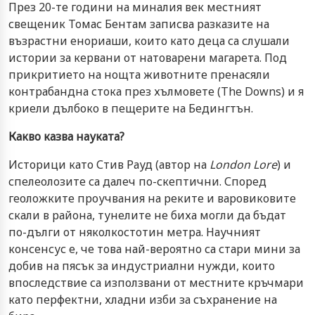
През 20-те години на миналия век местният
свещеник Томас Бентам записва разказите на
възрастни енориаши, които като деца са слушали
истории за кервани от натоварени магарета. Под
прикритието на нощта животните пренасяли
контрабандна стока през хълмовете (The Downs) и я
криели дълбоко в пещерите на Бедингтън.
Какво казва науката?
Историци като Стив Рауд (автор на
London Lore
) и
спелеолозите са далеч по-скептични. Според
геоложките проучвания на реките и варовиковите
скали в района, тунелите не биха могли да бъдат
по-дълги от няколкостотин метра. Научният
консенсус е, че това най-вероятно са стари мини за
добив на пясък за индустриални нужди, които
впоследствие са използвани от местните кръчмари
като перфектни, хладни изби за съхранение на