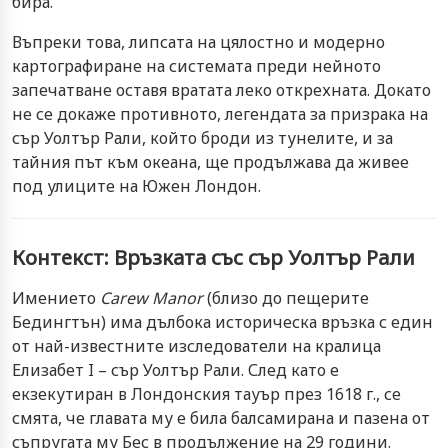
бира.
Въпреки това, липсата на цялостно и модерно
картографиране на системата преди нейното
запечатване оставя вратата леко открехната. Докато
не се докаже противното, легендата за призрака на
сър Уолтър Рали, който броди из тунелите, и за
тайния път към океана, ще продължава да живее
под улиците на Южен Лондон.
Контекст: Връзката със сър Уолтър Рали
Имението
Carew Manor
(близо до пещерите
Бедингтън) има дълбока историческа връзка с един
от най-известните изследователи на кралица
Елизабет I – сър Уолтър Рали. След като е
екзекутиран в Лондонския тауър през 1618 г., се
смята, че главата му е била балсамирана и пазена от
съпругата му Бес в продължение на 29 години.