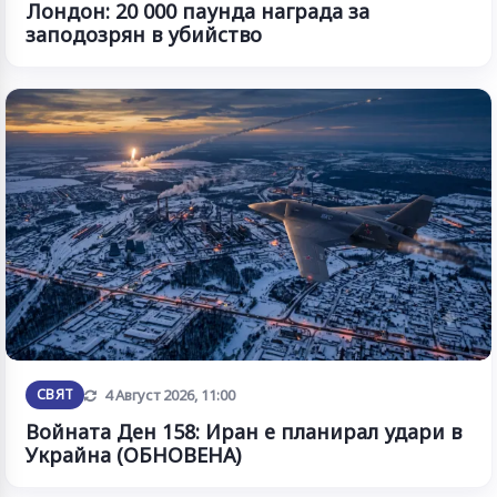
Лондон: 20 000 паунда награда за
заподозрян в убийство
Обновена
СВЯТ
4 Август 2026, 11:00
Войната Ден 158: Иран е планирал удари в
Украйна (ОБНОВЕНА)