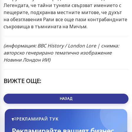
Легендата, че тайни тунели свързват имението с
пещерите, подхранва местните митове, че духът
на обезглавения Рали все още пази контрабандните
съкровища в тъмнината на Мичъм.
(информация: BBC History / London Lore | снимка:
авторско генерирано тематично изображение
Новини Лондон ИИ)
ВИЖТЕ ОЩЕ:
НАЗАД
РЕКЛАМИРАЙ ТУК
Рекламирайте вашият бизнес