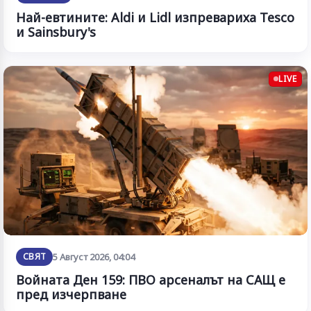
Най-евтините: Aldi и Lidl изпревариха Tesco
и Sainsbury's
LIVE
СВЯТ
5 Август 2026, 04:04
Войната Ден 159: ПВО арсеналът на САЩ е
пред изчерпване