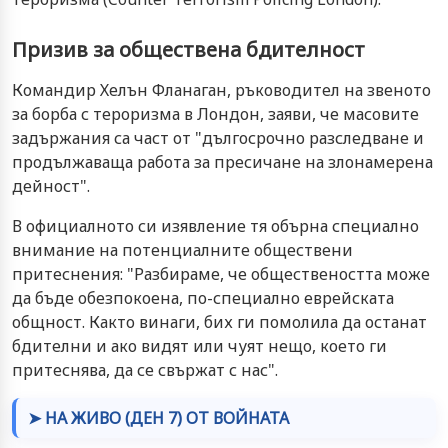
Призив за обществена бдителност
Командир Хелън Фланаган, ръководител на звеното
за борба с тероризма в Лондон, заяви, че масовите
задържания са част от "дългосрочно разследване и
продължаваща работа за пресичане на злонамерена
дейност".
В официалното си изявление тя обърна специално
внимание на потенциалните обществени
притеснения: "Разбираме, че обществеността може
да бъде обезпокоена, по-специално еврейската
общност. Както винаги, бих ги помолила да останат
бдителни и ако видят или чуят нещо, което ги
притеснява, да се свържат с нас".
➤ НА ЖИВО (ДЕН 7) ОТ ВОЙНАТА