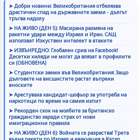
➤ Добри новини: Великобритания отбелязва
драстичен спад на държавните заеми - дългът
тръгва надолу
➤ НА ЖИВО (ДЕН 5): Масирана размяна на
ракетни удари между Израел и Иран. САЩ
използват Изкуствен интелект в атаките
➤ ИЗВЪНРЕДНО: Глобален срив на Facebook!
Десетки хиляди не могат да влязат в профилите
си (ОБНОВЕНА)
➤ Студентски заеми във Великобритания: Защо
дълговете на висшистите растат въпреки
вноските
➤ Арестуваха кандидат-шофьор за употреба на
наркотици по време на самия изпит
➤ Рекорден скок на молбите за британско
гражданство заради страх от нови
имиграционни правила
➤ НА ЖИВО (ДЕН 6): Войната се разраства! Трета
вълна ракети по Израел и евакуация в Катар