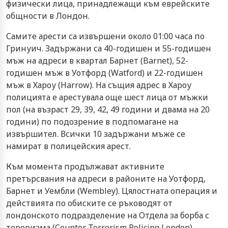
физически лица, принадлежащи към еврейските
общности в Лондон.
Самите арести са извършени около 01:00 часа по
Гринуич. Задържани са 40-годишен и 55-годишен
мъж на адреси в квартал Барнет (Barnet), 52-
годишен мъж в Уотфорд (Watford) и 22-годишен
мъж в Хароу (Harrow). На същия адрес в Хароу
полицията е арестувала още шест лица от мъжки
пол (на възраст 29, 39, 42, 49 години и двама на 20
години) по подозрение в подпомагане на
извършител. Всички 10 задържани мъже се
намират в полицейския арест.
Към момента продължават активните
претърсвания на адреси в районите на Уотфорд,
Барнет и Уембли (Wembley). Цялостната операция и
действията по обиските се ръководят от
лондонското подразделение на Отдела за борба с
тероризма (Counter Terrorism Policing London).