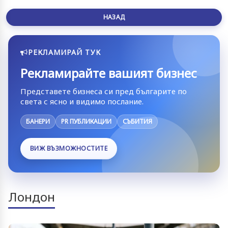
НАЗАД
РЕКЛАМИРАЙ ТУК
Рекламирайте вашият бизнес
Представете бизнеса си пред българите по
света с ясно и видимо послание.
БАНЕРИ
PR ПУБЛИКАЦИИ
СЪБИТИЯ
ВИЖ ВЪЗМОЖНОСТИТЕ
Лондон