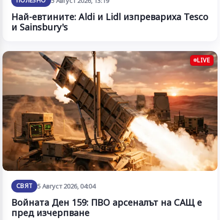
ПОЛЕЗНО
5 Август 2026, 13:19
Най-евтините: Aldi и Lidl изпревариха Tesco
и Sainsbury's
LIVE
СВЯТ
5 Август 2026, 04:04
Войната Ден 159: ПВО арсеналът на САЩ е
пред изчерпване