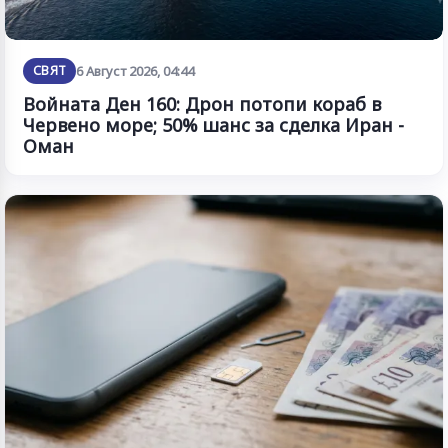
СВЯТ
6 Август 2026, 04:44
Войната Ден 160: Дрон потопи кораб в
Червено море; 50% шанс за сделка Иран -
Оман