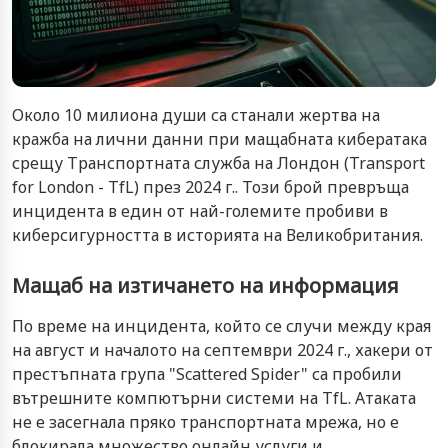
Около 10 милиона души са станали жертва на
кражба на лични данни при мащабната кибератака
срещу Транспортната служба на Лондон (Transport
for London - TfL) през 2024 г.. Този брой превръща
инцидента в един от най-големите пробиви в
киберсигурността в историята на Великобритания.
Мащаб на изтичането на информация
По време на инцидента, който се случи между края
на август и началото на септември 2024 г., хакери от
престъпната група "Scattered Spider" са пробили
вътрешните компютърни системи на TfL. Атаката
не е засегнала пряко транспортната мрежа, но е
блокирала множество онлайн услуги и