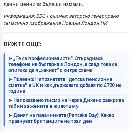
данни ценни за бъдещи измами.
информация: BBC | снимка: авторско генерирано
тематично изображение Новини Лондон ИИ
ВИЖТЕ ОЩЕ:
➤ „Те са професионалисти“: Откраднаха
телефона на българка в Лондон, а след това се
опитаха да я „хакнат“ с хитра схема
➤ Полезно: Непознатата ''детска пенсионна
сметка'' в UK и как държавата добавя по £720 на
година
➤ Непоказвано писмо на Чарлз Дикенс разкрива
тайни за жените в живота му
➤ Денят на палачинката (Pancake Day)! Какво
празнуват британците на този ден