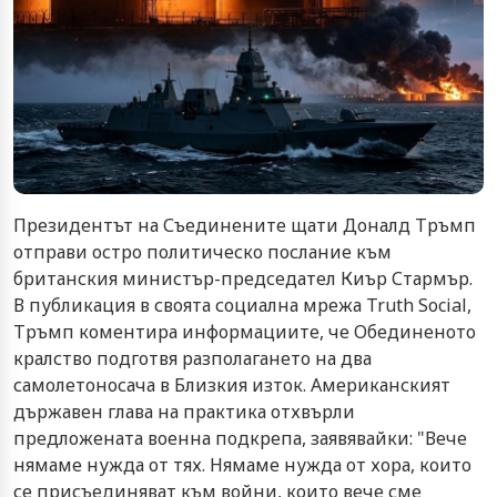
Президентът на Съединените щати Доналд Тръмп
отправи остро политическо послание към
британския министър-председател Киър Стармър.
В публикация в своята социална мрежа Truth Social,
Тръмп коментира информациите, че Обединеното
кралство подготвя разполагането на два
самолетоносача в Близкия изток. Американският
държавен глава на практика отхвърли
предложената военна подкрепа, заявявайки: "Вече
нямаме нужда от тях. Нямаме нужда от хора, които
се присъединяват към войни, които вече сме