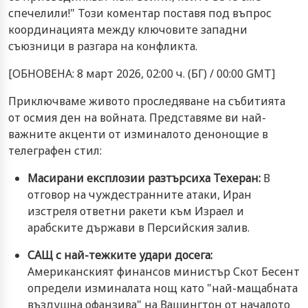
спечелили!" Този коментар поставя под въпрос
координацията между ключовите западни
съюзници в разгара на конфликта.
[ОБНОВЕНА: 8 март 2026, 02:00 ч. (БГ) / 00:00 GMT]
Приключваме живото проследяване на събитията
от осмия ден на войната. Представяме ви най-
важните акценти от изминалото денонощие в
телеграфен стил:
Масирани експлозии разтърсиха Техеран:
В
отговор на чуждестранните атаки, Иран
изстреля ответни ракети към Израел и
арабските държави в Персийския залив.
САЩ с най-тежките удари досега:
Американският финансов министър Скот Бесент
определи изминалата нощ като "най-мащабната
въздушна офанзива" на Вашингтон от началото