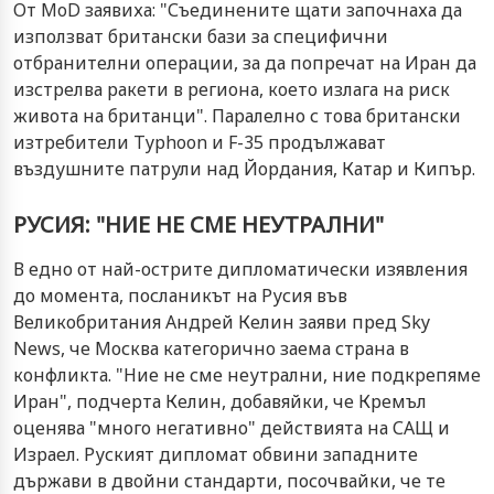
От MoD заявиха: "Съединените щати започнаха да
използват британски бази за специфични
отбранителни операции, за да попречат на Иран да
изстрелва ракети в региона, което излага на риск
живота на британци". Паралелно с това британски
изтребители Typhoon и F-35 продължават
въздушните патрули над Йордания, Катар и Кипър.
РУСИЯ: "НИЕ НЕ СМЕ НЕУТРАЛНИ"
В едно от най-острите дипломатически изявления
до момента, посланикът на Русия във
Великобритания Андрей Келин заяви пред Sky
News, че Москва категорично заема страна в
конфликта. "Ние не сме неутрални, ние подкрепяме
Иран", подчерта Келин, добавяйки, че Кремъл
оценява "много негативно" действията на САЩ и
Израел. Руският дипломат обвини западните
държави в двойни стандарти, посочвайки, че те