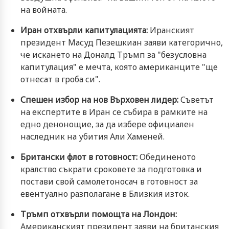
на войната.
Иран отхвърли капитулацията:
Иранският
президент Масуд Пезешкиан заяви категорично,
че искането на Доналд Тръмп за "безусловна
капитулация" е мечта, която американците "ще
отнесат в гроба си".
Спешен избор на нов Върховен лидер:
Съветът
на експертите в Иран се събира в рамките на
едно денонощие, за да избере официален
наследник на убития Али Хаменей.
Британски флот в готовност:
Обединеното
кралство съкрати сроковете за подготовка и
постави свой самолетоносач в готовност за
евентуално разполагане в Близкия изток.
Тръмп отхвърли помощта на Лондон:
Американският президент заяви на британския