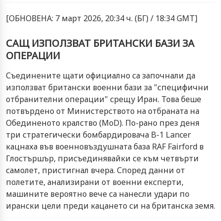
[ОБНОВЕНА: 7 март 2026, 20:34 ч. (БГ) / 18:34 GMT]
САЩ ИЗПОЛЗВАТ БРИТАНСКИ БАЗИ ЗА
ОПЕРАЦИИ
Съединените щати официално са започнали да
използват британски военни бази за "специфични
отбранителни операции" срещу Иран. Това беше
потвърдено от Министерството на отбраната на
Обединеното кралство (MoD). По-рано през деня
три стратегически бомбардировача B-1 Lancer
кацнаха във военновъздушната база RAF Fairford в
Глостършър, присъединявайки се към четвърти
самолет, пристигнал вчера. Според данни от
полетите, анализирани от военни експерти,
машините вероятно вече са нанесли удари по
ирански цели преди кацането си на британска земя.