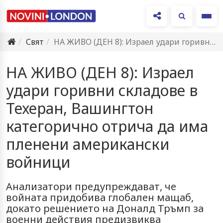
Ме
Свят
НА ЖИВО (ДЕН 8): Израел удари горивни складове в Техеран,…
НА ЖИВО (ДЕН 8): Израел
удари горивни складове в
Техеран, Вашингтон
категорично отрича да има
пленени американски
войници
Анализатори предупреждават, че
войната придобива глобален мащаб,
докато решението на Доналд Тръмп за
военни действия предизвиква