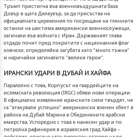
Тръмп пристигна във военновъздушната база
Довър в щата Делауеър, за да присъства на
официалната церемония по посрещане на тленните
останки на шестима американски военнослужещи,
загинали във войната с Иран. Държавният глава
отдаде почит пред покритите с националния флаг
ковчези, определяйки загубата като "много тъжна"
и наричайки загиналите "велики герои".
ИРАНСКИ УДАРИ В ДУБАЙ И ХАЙФА
Паралелно с това, Корпусът на гвардейците на
ислямската революция (IRGC) обяви нови операции.
В официално изявление иранските сили твърдят, че
са "атакували успешно" американски военен обект в
района на Дубай Марина в Обединените арабски
емирства. Успоредно с това е нанесен удар и по
петролна рафинерия в израелския град Хайфа –
действие, описано като директен отговор на по-