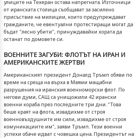
улиците на Техеран остава напрегната. Източници
от иранската столица съобщават за засилено
присъствие на милиции, които предупреждават
гражданите, че евентуални протестиращи могат да
бъдат "лесно убити", принуждавайки хората да
останат по домовете си.
ВОЕННИТЕ ЗАГУБИ: ФЛОТЪТ НА ИРАН И
АМЕРИКАНСКИТЕ ЖЕРТВИ
Американският президент Доналд Тръмп обяви по
време на среща на върха в Маями мащабни
разрушения на иранския военноморски флот. По
негови думи, САЩ са унищожили 42 ирански
военни кораба през последните три дни. "Това
беше краят на флота, извадихме от строя
военновъздушните им сили, извадихме от строя
комуникациите им", заяви Тръмп. Тези военни
успехи обаче идват с човешка цена. Президентът на