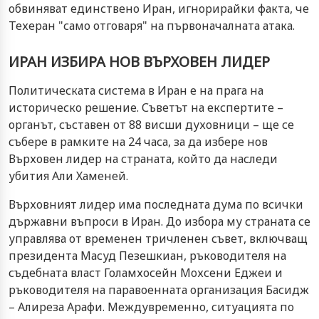
обвиняват единствено Иран, игнорирайки факта, че
Техеран "само отговаря" на първоначалната атака.
ИРАН ИЗБИРА НОВ ВЪРХОВЕН ЛИДЕР
Политическата система в Иран е на прага на
историческо решение. Съветът на експертите –
органът, съставен от 88 висши духовници – ще се
събере в рамките на 24 часа, за да избере нов
Върховен лидер на страната, който да наследи
убития Али Хаменей.
Върховният лидер има последната дума по всички
държавни въпроси в Иран. До избора му страната се
управлява от временен тричленен съвет, включващ
президента Масуд Пезешкиан, ръководителя на
съдебната власт Голамхосейн Мохсени Еджеи и
ръководителя на паравоенната организация Басидж
– Алиреза Арафи. Междувременно, ситуацията по