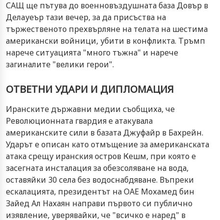
САЩ ще пътува до военновъздушната база Довър в
Делауеър тази вечер, за да присъства на
тържественото прехвърляне на телата на шестима
американски войници, убити в конфликта. Тръмп
нарече ситуацията "много тъжна" и нарече
загиналите "велики герои".
ОТВЕТНИ УДАРИ И ДИПЛОМАЦИЯ
Иранските държавни медии съобщиха, че
Революционната гвардия е атакувала
американските сили в базата Джуфайр в Бахрейн.
Ударът е описан като отмъщение за американската
атака срещу иранския остров Кешм, при която е
засегната инсталация за обезсоляване на вода,
оставяйки 30 села без водоснабдяване. Въпреки
ескалацията, президентът на ОАЕ Мохамед бин
Зайед Ал Нахаян направи първото си публично
изявление, уверявайки, че "всичко е наред" в