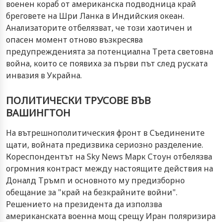
военен кораб от американска подводница край
бреговете на Шри Ланка в Индийския океан.
Анализаторите отбелязват, че този хаотичен и
опасен момент отново възкресява
предупрежденията за потенциална Трета световна
война, които се появиха за първи път след руската
инвазия в Украйна.
ПОЛИТИЧЕСКИ ТРУСОВЕ ВЪВ
ВАШИНГТОН
На вътрешнополитическия фронт в Съединените
щати, войната предизвика сериозно разделение.
Кореспондентът на Sky News Марк Стоун отбелязва
огромния контраст между настоящите действия на
Доналд Тръмп и основното му предизборно
обещание за "край на безкрайните войни".
Решението на президента да използва
американската военна мощ срещу Иран поляризира