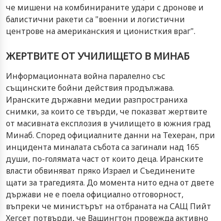
че мишени на комбинираните удари с дронове и
балистични ракети са "военни и логистични
центрове на американския и ционисткия враг".
ЖЕРТВИТЕ ОТ УЧИЛИЩЕТО В МИНАБ
Информационната война паралелно със
същинските бойни действия продължава.
Иранските държавни медии разпространиха
снимки, за които се твърди, че показват жертвите
от масивната експлозия в училището в южния град
Минаб. Според официалните данни на Техеран, при
инцидента миналата събота са загинали над 165
души, по-голямата част от които деца. Иранските
власти обвиняват пряко Израел и Съединените
щати за трагедията. До момента нито една от двете
държави не е поела официално отговорност,
въпреки че министърът на отбраната на САЩ Пийт
Хегсет потвърди, че Вашингтон провежда активно