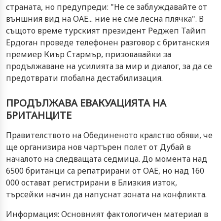
страната, но предупреди: "Не се заблуждавайте от
външния вид на ОАЕ... ние не сме лесна плячка". В
същото време турският президент Реджеп Тайип
Ердоган проведе телефонен разговор с британския
премиер Киър Стармър, призовавайки за
продължаване на усилията за мир и диалог, за да се
предотврати глобална дестабилизация.
ПРОДЪЛЖАВА ЕВАКУАЦИЯТА НА
БРИТАНЦИТЕ
Правителството на Обединеното кралство обяви, че
ще организира нов чартърен полет от Дубай в
началото на следващата седмица. До момента над
6500 британци са репатрирани от ОАЕ, но над 160
000 остават регистрирани в Близкия изток,
търсейки начин да напуснат зоната на конфликта.
Информация: Основният фактологичен материал в