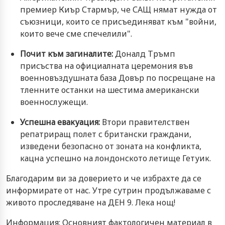
премиер Киър Стармър, че САЩ нямат нужда от
съюзници, които се присъединяват към "войни,
които вече сме спечелили".
Почит към загиналите:
Доналд Тръмп
присъства на официалната церемония във
военновъздушната база Довър по посрещане на
тленните останки на шестима американски
военнослужещи.
Успешна евакуация:
Втори правителствен
репатриращ полет с британски граждани,
изведени безопасно от зоната на конфликта,
кацна успешно на лондонското летище Гетуик.
Благодарим ви за доверието и че избрахте да се
информирате от нас. Утре сутрин продължаваме с
живото проследяване на ДЕН 9. Лека нощ!
Информация: Основният фактологичен материал в