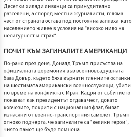
Десетки хиляди ливанци са принудително
разселени, а според местни журналисти, голяма
част от страната остава под постоянна заплаха, като
населението живее в условия на "високо ниво на
несигурност и страх".
ПОЧИТ КЪМ ЗАГИНАЛИТЕ АМЕРИКАНЦИ
По-рано през деня, Доналд Тръмп присъства на
официалната церемония във военновъздушната
база Довър, където бяха върнати тленните останки
на шестимата американски военнослужещи, убити
по време на конфликта с Иран. Кадри от събитието
показват как президентът отдава чест, докато
ковчезите, покрити с националния флаг, биват
изнасяни от военно-транспортния самолет. Тръмп
отново подчерта, че загиналите са "велики герои",
чиято памет ще бъде помнена.