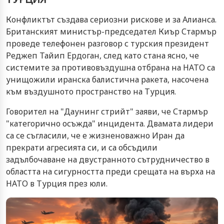
Конфликтът създава сериозни рискове и за Алианса.
Британският министър-председател Киър Стармър
проведе телефонен разговор с турския президент
Реджеп Тайип Ердоган, след като стана ясно, че
системите за противовъздушна отбрана на НАТО са
унищожили иранска балистична ракета, насочена
към въздушното пространство на Турция.
Говорител на "Даунинг стрийт" заяви, че Стармър
"категорично осъжда" инцидента. Двамата лидери
са се съгласили, че е жизненоважно Иран да
прекрати агресията си, и са обсъдили
задълбочаване на двустранното сътрудничество в
областта на сигурността преди срещата на върха на
НАТО в Турция през юли.