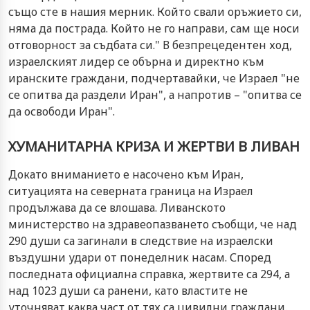
също сте в нашия мерник. Който свали оръжието си,
няма да пострада. Който не го направи, сам ще носи
отговорност за съдбата си." В безпрецедентен ход,
израелският лидер се обърна и директно към
иранските граждани, подчертавайки, че Израел "не
се опитва да раздели Иран", а напротив – "опитва се
да освободи Иран".
ХУМАНИТАРНА КРИЗА И ЖЕРТВИ В ЛИВАН
Докато вниманието е насочено към Иран,
ситуацията на северната граница на Израел
продължава да се влошава. Ливанското
министерство на здравеопазването съобщи, че над
290 души са загинали в следствие на израелски
въздушни удари от понеделник насам. Според
последната официална справка, жертвите са 294, а
над 1023 души са ранени, като властите не
уточняват каква част от тях са цивилни граждани.