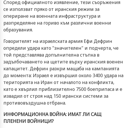
Според официалното изявление, тези съоръжения
се използват пряко от иранския режим за
опериране на военната инфраструктура и
разпределяне на гориво към различни военни
образувания.
Говорителят на израелската армия Ефи Дефрин
определи удара като "значителен" и подчерта, че
той представлява допълнителна стъпка в
задълбочаването на щетите върху иранския военен
капацитет. Дефрин разкри мащаба на кампанията
до момента: Израел е извършил около 3400 удара на
територията на Иран от началото на конфликта,
като е хвърлил приблизително 7500 боеприпаса и е
извадил от строя над 150 ирански системи за
противовъздушна отбрана.
ИНФОРМАЦИОННА ВОЙНА: ИМАТ ЛИ САЩ
ПЛЕНЕНИ ВОЙНИЦИ?