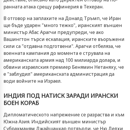
ранната атака срещу рафинерия в Техеран.
В отговор на заплахите на Доналд Тръмп, че Иран
ще бъде ударен "много тежко", иранският външен
министър Абас Арагчи предупреди, че ако
Вашингтон търси ескалация, иранските въоръжени
сили са "отдавна подготвени". Арагчи отбеляза, че
военната кампания до момента е струвала на
американската армия над 100 милиарда долара, и
обвини израелския премиер Бенямин Нетаняху, че
е "заблудил" американската администрация да
води войните на Израел.
ИНДИЯ ПОД НАТИСК ЗАРАДИ ИРАНСКИ
БОЕН КОРАБ
Дипломатическото напрежение се разраства и към
Южна Азия. Индийският външен министър
Субрахманям Джайшанкар потвърди, че Ню Делхи