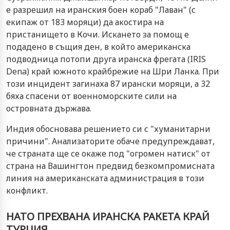
е разрешил на иранския боен кораб "Лаван" (с
екипаж от 183 моряци) да акостира на
пристанището в Кочи. Искането за помощ е
подадено в същия ден, в който американска
подводница потопи друга иранска фрегата (IRIS
Dena) край южното крайбрежие на Шри Ланка. При
този инцидент загинаха 87 ирански моряци, а 32
бяха спасени от военноморските сили на
островната държава.
Индия обосновава решението си с "хуманитарни
причини". Анализаторите обаче предупреждават,
че страната ще се окаже под "огромен натиск" от
страна на Вашингтон предвид безкомпромисната
линия на американската администрация в този
конфликт.
НАТО ПРЕХВАНА ИРАНСКА РАКЕТА КРАЙ
ТУРЦИЯ