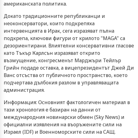
американската политика.
Докато традиционните републиканци и
неоконсерватори, които подкрепяха
интервенцията в Ирак, сега изразяват пълна
подкрепа, ключови фигури от крилото "MAGA" са
дезориентирани. Влиятелни консервативни гласове
като Тъкър Карлсън изразяват открито
възмущение, конгресменът Марджъри Тейлър
Грийн подаде оставка, а вицепрезидентът Джей Ди
Ванс отсъства от публичното пространство, което
подчертава дълбокия разлом в управляващата
администрация.
Информация: Основният фактологичен материал в
тази хронология е базиран на данни от
международния новинарски обмен (Sky News) и
официални изявления на въоръжените сили на
Израел (IDF) и Военноморските сили на САЩ.