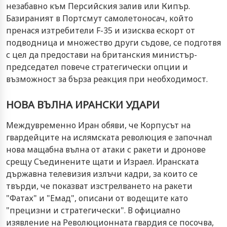
незабавно към Персийския залив или Кипър.
Базираният в Портсмут самолетоносач, който
пренася изтребители F-35 и изисква ескорт от
подводница и множество други съдове, се подготвя
с цел да предостави на британския министър-
председател повече стратегически опции и
възможност за бърза реакция при необходимост.
НОВА ВЪЛНА ИРАНСКИ УДАРИ
Междувременно Иран обяви, че Корпусът на
гвардейците на ислямската революция е започнал
нова мащабна вълна от атаки с ракети и дронове
срещу Съединените щати и Израел. Иранската
държавна телевизия излъчи кадри, за които се
твърди, че показват изстрелването на ракети
"Фатах" и "Емад", описани от водещите като
"прецизни и стратегически". В официално
изявление на Революционната гвардия се посочва,