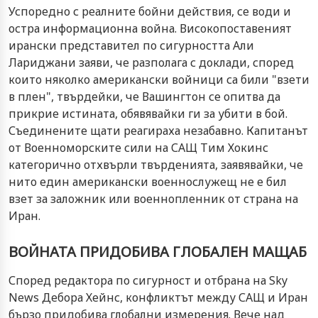
Успоредно с реалните бойни действия, се води и
остра информационна война. Високопоставеният
ирански представител по сигурността Али
Лариджани заяви, че разполага с доклади, според
които няколко американски войници са били "взети
в плен", твърдейки, че Вашингтон се опитва да
прикрие истината, обявявайки ги за убити в бой.
Съединените щати реагираха незабавно. Капитанът
от Военноморските сили на САЩ Тим Хокинс
категорично отхвърли твърденията, заявявайки, че
нито един американски военнослужещ не е бил
взет за заложник или военнопленник от страна на
Иран.
ВОЙНАТА ПРИДОБИВА ГЛОБАЛЕН МАЩАБ
Според редактора по сигурност и отбрана на Sky
News Дебора Хейнс, конфликтът между САЩ и Иран
бързо придобива глобални измерения. Вече над