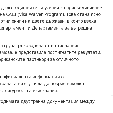
 дългогодишните си усилия за присъединяване
а САЩ (Visa Waiver Program). Това стана ясно
тни екипи на двете държави, в които взеха
департамент и Департамента за вътрешна
 група, ръководена от националния
мова, е представила постигнатите резултати,
ериканските партньори за отличното
 официалната информация от
раната ни е успяла да покрие няколко
с сигурността изисквания:
ходимата двустранна документация между