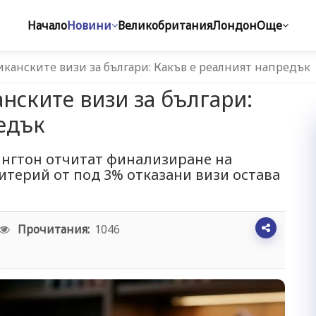
Начало
Новини
Великобритания
Лондон
Още
канските визи за българи: Какъв е реалният напредък
нските визи за българи:
едък
ингтон отчитат финализиране на
итерий от под 3% отказани визи остава
Прочитания:
1046