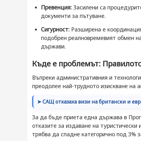
Превенция:
Засилени са процедурите
документи за пътуване.
Сигурност:
Разширена е координацият
подобрен реалновремевият обмен н
държави.
Къде е проблемът: Правилото
Въпреки административния и технологи
преодолее най-трудното изискване на 
➤ САЩ отказаха визи на британски и евр
За да бъде приета една държава в Прог
отказите за издаване на туристически и
трябва да спадне категорично под 3% з