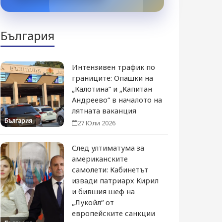
България
Интензивен трафик по
границите: Опашки на
„Калотина“ и „Капитан
Андреево“ в началото на
лятната ваканция
България
27 Юли 2026
След ултиматума за
американските
самолети: Кабинетът
извади патриарх Кирил
и бившия шеф на
„Лукойл“ от
европейските санкции