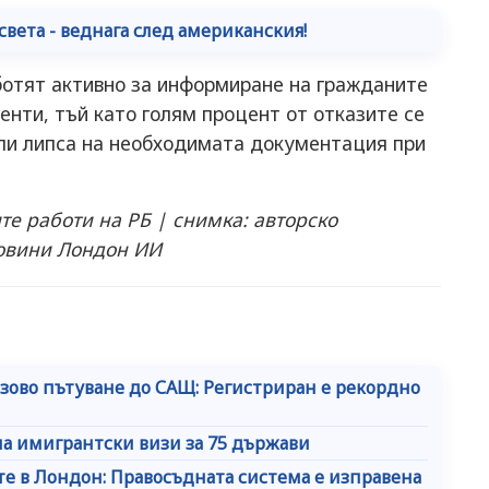
 света - веднага след американския!
отят активно за информиране на гражданите
енти, тъй като голям процент от отказите се
ли липса на необходимата документация при
е работи на РБ | снимка: авторско
овини Лондон ИИ
изово пътуване до САЩ: Регистриран е рекордно
а имигрантски визи за 75 държави
те в Лондон: Правосъдната система е изправена