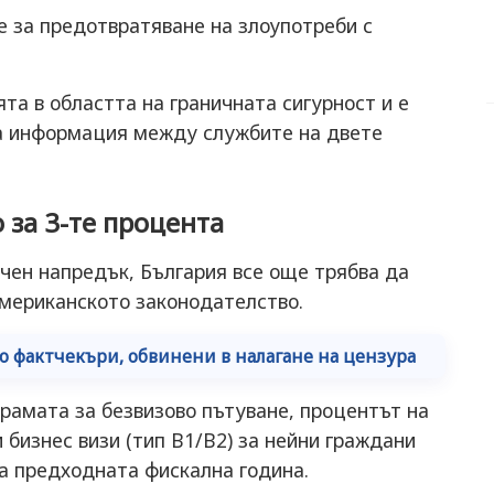
 за предотвратяване на злоупотреби с
а в областта на граничната сигурност и е
а информация между службите на двете
 за 3-те процента
чен напредък, България все още трябва да
американското законодателство.
о фактчекъри, обвинени в налагане на цензура
рамата за безвизово пътуване, процентът на
 бизнес визи (тип B1/B2) за нейни граждани
а предходната фискална година.