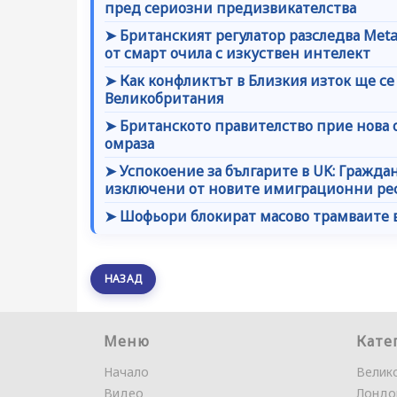
пред сериозни предизвикателства
➤ Британският регулатор разследва Met
от смарт очила с изкуствен интелект
➤ Как конфликтът в Близкия изток ще се
Великобритания
➤ Британското правителство прие нов
омраза
➤ Успокоение за българите в UK: Граждан
изключени от новите имиграционни р
➤ Шофьори блокират масово трамваите в
НАЗАД
Меню
Кате
Начало
Велик
Видео
Лондо