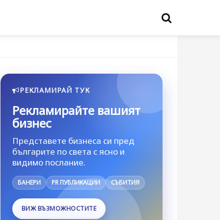
РЕКЛАМИРАЙ ТУК
Рекламирайте вашият
бизнес
Представете бизнеса си пред
българите по света с ясно и
видимо послание.
БАНЕРИ
PR ПУБЛИКАЦИИ
СЪБИТИЯ
ВИЖ ВЪЗМОЖНОСТИТЕ