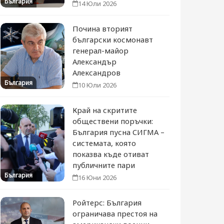
България
14 Юли 2026
Почина вторият
български космонавт
генерал-майор
Александър
Александров
България
10 Юли 2026
Край на скритите
обществени поръчки:
България пусна СИГМА –
системата, която
показва къде отиват
публичните пари
България
16 Юни 2026
Ройтерс: България
ограничава престоя на