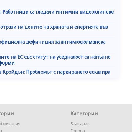
a: Работници са гледали интимни видеоклипове
 отрази на цените на храната и енергията във
а официална дефиниция за антимюсюлманска
ите на ЕС със статут на уседналост са напълно
еформи
 Кройдън: Проблемът с паркирането ескалира
гории
Категории
обритания
България
н
Европа