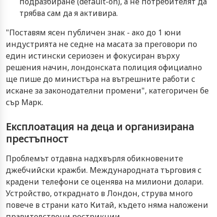
подразбиране (default-on), а не потребителят да
трябва сам да я активира.
"Поставям ясен публичен знак - ако до 1 юни
индустрията не седне на масата за преговори по
един истински сериозен и фокусиран върху
решения начин, лондонската полиция официално
ще пише до министъра на вътрешните работи с
искане за законодателни промени", категоричен бе
сър Марк.
Експлоатация на деца и организирана
престъпност
Проблемът отдавна надхвърля обикновените
джебчийски кражби. Международната търговия с
крадени телефони се оценява на милиони долари.
Устройство, откраднато в Лондон, струва много
повече в страни като Китай, където няма наложени
правителствени рестрикции.