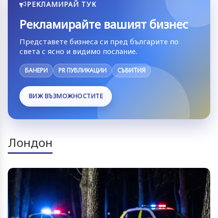
РЕКЛАМИРАЙ ТУК
Рекламирайте вашият бизнес
Представете бизнеса си пред българите по
света с ясно и видимо послание.
БАНЕРИ
PR ПУБЛИКАЦИИ
СЪБИТИЯ
ВИЖ ВЪЗМОЖНОСТИТЕ
Лондон