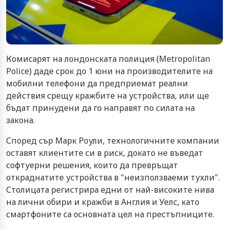
Комисарят на лондонската полиция (Metropolitan
Police) даде срок до 1 юни на производителите на
мобилни телефони да предприемат реални
действия срещу кражбите на устройства, или ще
бъдат принудени да го направят по силата на
закона.
Според сър Марк Роули, технологичните компании
оставят клиентите си в риск, докато не въведат
софтуерни решения, които да превръщат
откраднатите устройства в "неизползваеми тухли".
Столицата регистрира едни от най-високите нива
на лични обири и кражби в Англия и Уелс, като
смартфоните са основната цел на престъпниците.