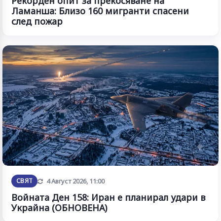
Рекорден опит за прекосяване на
Ламанша: Близо 160 мигранти спасени
след пожар
Обновена
СВЯТ
4 Август 2026, 11:00
Войната Ден 158: Иран е планирал удари в
Украйна (ОБНОВЕНА)