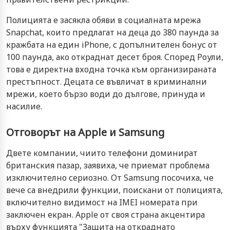
Полицията е засякла обяви в социалната мрежа
Snapchat, които предлагат на деца до 380 паунда за
кражбата на един iPhone, с допълнителен бонус от
100 паунда, ако откраднат десет броя. Според Роули,
това е директна входна точка към организираната
престъпност. Децата се въвличат в криминални
мрежи, което бързо води до дългове, принуда и
насилие.
Отговорът на Apple и Samsung
Двете компании, чиито телефони доминират
британския пазар, заявиха, че приемат проблема
изключително сериозно. От Samsung посочиха, че
вече са внедрили функции, поискани от полицията,
включително видимост на IMEI номерата при
заключен екран. Apple от своя страна акцентира
върху функцията "Защита на откраднато