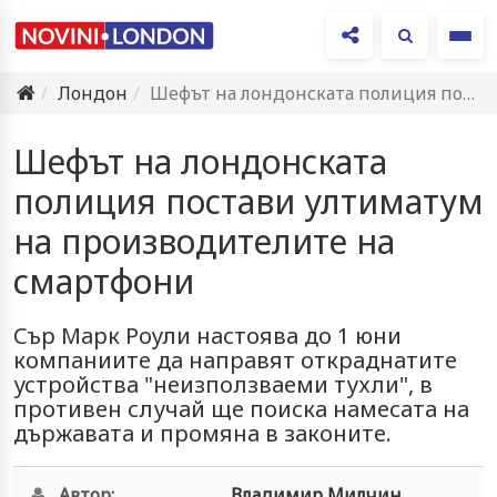
Ме
Лондон
Шефът на лондонската полиция постави ултиматум на производителите на смартфони
Шефът на лондонската
полиция постави ултиматум
на производителите на
смартфони
Сър Марк Роули настоява до 1 юни
компаниите да направят откраднатите
устройства "неизползваеми тухли", в
противен случай ще поиска намесата на
държавата и промяна в законите.
Автор:
Владимир Милчин