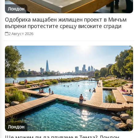
Лондон
Одобриха мащабен жилищен проект в Мичъм
въпреки протестите срещу високите сгради
2 Август 2026
Лондон
Ще можем ли да плуваме в Темза? Лондон