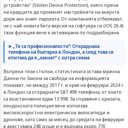
устройство" (Stolen Device Protection), която пречи
на крадците да променят настройките на акаунта
дори ако знаят паролата. От компанията отбелязват,
че с най-новата бета версия на софтуера си (iOS 26.4)
тази функция вече е активирана по подразбиране.
➤ „Те са професионалисти“: Откраднаха
телефона на българка в Лондон, а след това се
опитаха да я „хакнат“ с хитра схема
Въпреки тези стъпки, статистиката остава мрачна.
Данни по Закона за свобода на информацията
показват, че между 2017 г. и края на февруари 2024 г.
в Лондон са откраднати 587 498 телефона, от които
са възстановени едва 13 998. За справяне с кризата,
лондонската полиция вече използва
високоскоростни електрически велосипеди и
дронове, като само за месец до средата на февруари
е арестувала 248 души и е върнала около 770