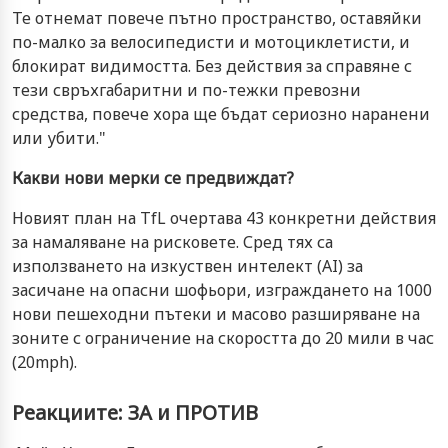
Те отнемат повече пътно пространство, оставяйки
по-малко за велосипедисти и мотоциклетисти, и
блокират видимостта. Без действия за справяне с
тези свръхгабаритни и по-тежки превозни
средства, повече хора ще бъдат сериозно наранени
или убити."
Какви нови мерки се предвиждат?
Новият план на TfL очертава 43 конкретни действия
за намаляване на рисковете. Сред тях са
използването на изкуствен интелект (AI) за
засичане на опасни шофьори, изграждането на 1000
нови пешеходни пътеки и масово разширяване на
зоните с ограничение на скоростта до 20 мили в час
(20mph).
Реакциите: ЗА и ПРОТИВ