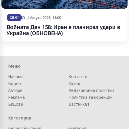
Обновена
СВЯТ
4 Август 2026, 11:00
Войната Ден 158: Иран е планирал удари в
Украйна (ОБНОВЕНА)
Меню
Начало
Контакти
Видео
За нас
Автори
Редакционна политика
Реклама
Политика за корекции
Вицове
Вестникът
Категории
Великобритания
България