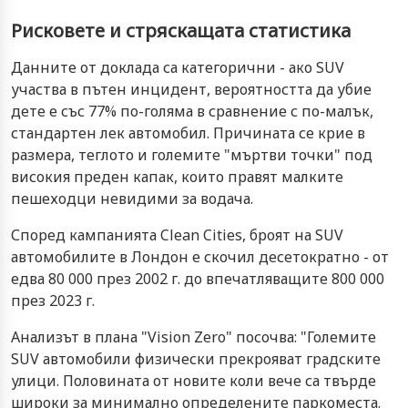
Рисковете и стряскащата статистика
Данните от доклада са категорични - ако SUV
участва в пътен инцидент, вероятността да убие
дете е със 77% по-голяма в сравнение с по-малък,
стандартен лек автомобил. Причината се крие в
размера, теглото и големите "мъртви точки" под
високия преден капак, които правят малките
пешеходци невидими за водача.
Според кампанията Clean Cities, броят на SUV
автомобилите в Лондон е скочил десетократно - от
едва 80 000 през 2002 г. до впечатляващите 800 000
през 2023 г.
Анализът в плана "Vision Zero" посочва: "Големите
SUV автомобили физически прекрояват градските
улици. Половината от новите коли вече са твърде
широки за минимално определените паркоместа.