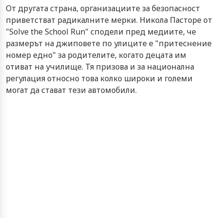
От другата страна, организациите за безопасност
приветстват радикалните мерки. Никола Пасторе от
"Solve the School Run" сподели пред медиите, че
размерът на джиповете по улиците е "притеснение
номер едно" за родителите, когато децата им
отиват на училище. Тя призова и за национална
регулация относно това колко широки и големи
могат да стават тези автомобили.