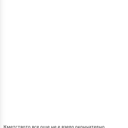
Кметството все още не е взело окончателно