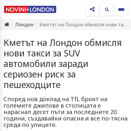
Ме
Лондон
Кметът на Лондон обмисля нови такси за SUV автомобили заради…
Кметът на Лондон обмисля
нови такси за SUV
автомобили заради
сериозен риск за
пешеходците
Според нов доклад на TfL броят на
големите джипове в столицата е
нараснал десет пъти за последните 20
години, създавайки опасна и все по-тясна
среда по улиците.