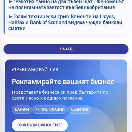
➤ "Работих тайно на два пълен щат": Феноменът
на полигамната заетост във Великобритания
➤ Голям технически срив: Клиенти на Lloyds,
Halifax и Bank of Scotland видяха чужди банкови
сметки
НАЗАД
РЕКЛАМИРАЙ ТУК
Рекламирайте вашият бизнес
Представете бизнеса си пред българите по
света с ясно и видимо послание.
БАНЕРИ
PR ПУБЛИКАЦИИ
СЪБИТИЯ
ВИЖ ВЪЗМОЖНОСТИТЕ