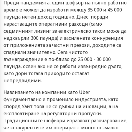
Преди пандемията, един шофьор на пълно работно
време е можел да изработи между 35 000 и 45 000
паунда нетен доход годишно. Днес, поради
нарастващите оперативни разходи (само
седмичният лизинг за електрическо такси може да
надхвърли 300 паунда) и засилената конкуренция
от приложенията за частни превози, доходите са
спаднали значително. Сега чистото
възнаграждение е по-близо до 25 000 - 30 000
паунда, освен ако не се работи извънредно дълго,
като дори тогава приходите остават
непредвидими.
Навлизането на компании като Uber
фундаментално е променило индустрията, като
според Уайт това не се дължи на иновации, а на
експлоатиране на регулаторни пропуски.
Традиционните шофьори изразяват разочарование,
че конкурентите им оперират с много по-малко