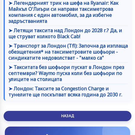
➤ Легендарният трик на шефа на Ryanair: Как
Майкъл О'Лиъри си направи таксиметрова
компания с един автомобил, за да избегне
задръстванията
➤ Летящи таксита над Лондон до 2028 г.? Да, и
ще струват колкото Black Cab!
➤ Транспорт за Лондон (Tfl): Започна да изплаща
обезщетения* на таксиметровите шофьори -
синдикатите недоволстват - "малко са"
➤ Такситата без шофьори пускат в Лондон през
септември? Waymo пуска коли без шофьори по
улиците на столицата
➤ Лондон: Таксите за Congestion Charge и
тунелите ще поскъпват всяка година до 2030 г.
НАЗАД