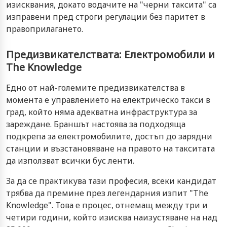
изисквания, докато водачите на "черни таксита" са
изправени пред строги регулации без паритет в
правоприлагането.
Предизвикателствата: Електромобили и
The Knowledge
Едно от най-големите предизвикателства в
момента е управлението на електрическо такси в
град, който няма адекватна инфраструктура за
зареждане. Браншът настоява за подходяща
подкрепа за електромобилите, достъп до зарядни
станции и възстановяване на правото на такситата
да използват всички бус ленти.
За да се практикува тази професия, всеки кандидат
трябва да премине през легендарния изпит "The
Knowledge". Това е процес, отнемащ между три и
четири години, който изисква наизустяване на над