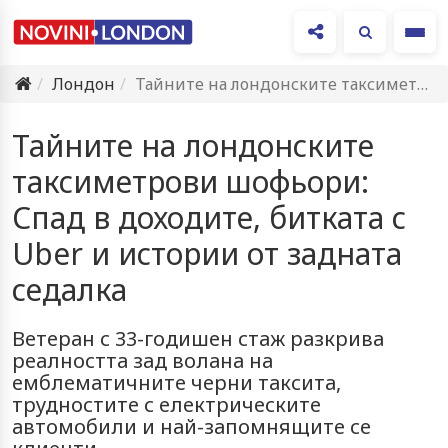
Ме
Лондон
Тайните на лондонските таксиметрови шофьори: Спад в доходите, битката с…
Тайните на лондонските
таксиметрови шофьори:
Спад в доходите, битката с
Uber и истории от задната
седалка
Ветеран с 33-годишен стаж разкрива
реалността зад волана на
емблематичните черни таксита,
трудностите с електрическите
автомобили и най-запомнящите се