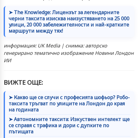
➤ The Knowledge: Лицензът за легендарните
черни таксита изисква наизустяването на 25 000
улици, 20 000 забележителности и най-кратките
маршрути между тях!
информация: UK Media | снимка: авторско
генерирано тематично изображение Новини Лондон
ИИ
ВИЖТЕ ОЩЕ:
➤ Какво ще се случи с професията шофьор? Робо-
таксита тръгват по улиците на Лондон до края
на годината
➤ Автономните таксита: Изкуствен интелект ще
се справя с трафика и дори с дупките по
пътищата