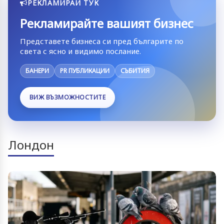
РЕКЛАМИРАЙ ТУК
Рекламирайте вашият бизнес
Представете бизнеса си пред българите по
света с ясно и видимо послание.
БАНЕРИ
PR ПУБЛИКАЦИИ
СЪБИТИЯ
ВИЖ ВЪЗМОЖНОСТИТЕ
Лондон