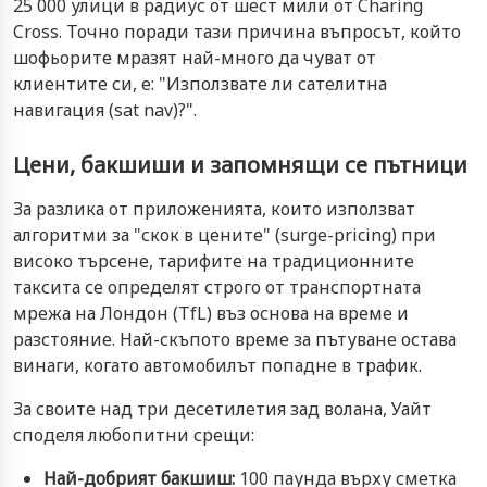
25 000 улици в радиус от шест мили от Charing
Cross. Точно поради тази причина въпросът, който
шофьорите мразят най-много да чуват от
клиентите си, е: "Използвате ли сателитна
навигация (sat nav)?".
Цени, бакшиши и запомнящи се пътници
За разлика от приложенията, които използват
алгоритми за "скок в цените" (surge-pricing) при
високо търсене, тарифите на традиционните
таксита се определят строго от транспортната
мрежа на Лондон (TfL) въз основа на време и
разстояние. Най-скъпото време за пътуване остава
винаги, когато автомобилът попадне в трафик.
За своите над три десетилетия зад волана, Уайт
споделя любопитни срещи:
Най-добрият бакшиш:
100 паунда върху сметка