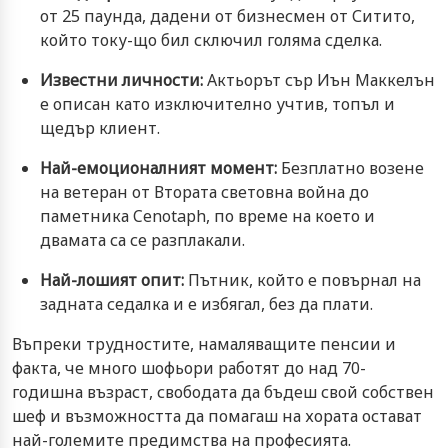
от 25 паунда, дадени от бизнесмен от Ситито,
който току-що бил сключил голяма сделка.
Известни личности:
Актьорът сър Иън Маккелън
е описан като изключително учтив, топъл и
щедър клиент.
Най-емоционалният момент:
Безплатно возене
на ветеран от Втората световна война до
паметника Cenotaph, по време на което и
двамата са се разплакали.
Най-лошият опит:
Пътник, който е повърнал на
задната седалка и е избягал, без да плати.
Въпреки трудностите, намаляващите пенсии и
факта, че много шофьори работят до над 70-
годишна възраст, свободата да бъдеш свой собствен
шеф и възможността да помагаш на хората остават
най-големите предимства на професията.