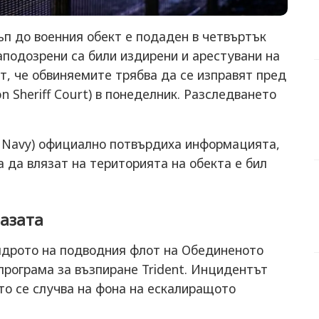
ъп до военния обект е подаден в четвъртък
заподозрени са били издирени и арестувани на
, че обвиняемите трябва да се изправят пред
Sheriff Court) в понеделник. Разследването
l Navy) официално потвърдиха информацията,
а да влязат на територията на обекта е бил
базата
 ядрото на подводния флот на Обединеното
програма за възпиране Trident. Инцидентът
то се случва на фона на ескалиращото