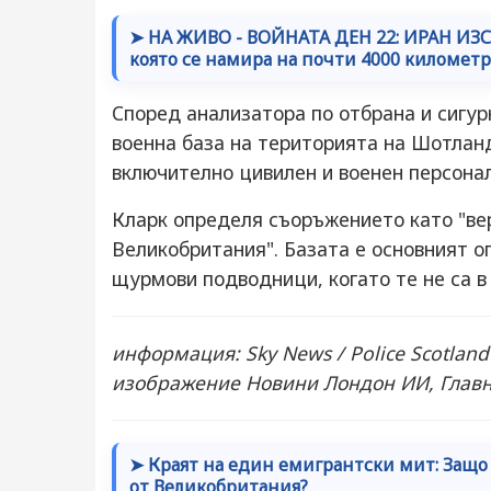
➤ НА ЖИВО - ВОЙНАТА ДЕН 22: ИРАН ИЗС
която се намира на почти 4000 километр
Според анализатора по отбрана и сигур
военна база на територията на Шотланд
включително цивилен и военен персонал
Кларк определя съоръжението като "ве
Великобритания". Базата е основният 
щурмови подводници, когато те не са в
информация: Sky News / Police Scotlan
изображение Новини Лондон ИИ, Главна
➤ Краят на един емигрантски мит: Защо 
от Великобритания?