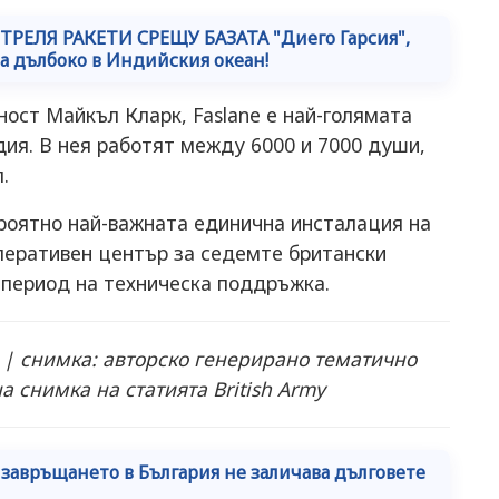
ТРЕЛЯ РАКЕТИ СРЕЩУ БАЗАТА "Диего Гарсия",
а дълбоко в Индийския океан!
ност Майкъл Кларк, Faslane е най-голямата
ия. В нея работят между 6000 и 7000 души,
.
роятно най-важната единична инсталация на
оперативен център за седемте британски
 период на техническа поддръжка.
d | снимка: авторско генерирано тематично
 снимка на статията British Army
завръщането в България не заличава дълговете