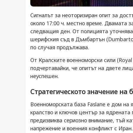
Сигналът за неоторизиран опит за дост
около 17:00 ч. местно време. Двамата 
следващия ден. От полицията уточняват
шерифския съд в Дъмбартън (Dumbarton 
по случая продължава.
От Кралските военноморски сили (Roya
подчертавайки, че опитът на двете лиц
неуспешен.
Стратегическото значение на 
Военноморската база Faslane е дом на
кралство и ключов център за ядрената 
предизвиква сериозно внимание, тъй ка
напрежение и военния конфликт с Иран.