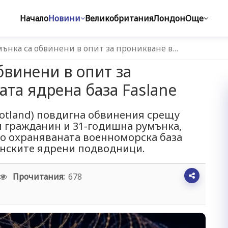
Начало
Новини
Великобритания
Лондон
Още
ънка са обвинени в опит за проникване в…
бвинени в опит за
ата ядрена база Faslane
cotland) повдигна обвинения срещу
 гражданин и 31-годишна румънка,
го охраняваната военноморска база
танските ядрени подводници.
Прочитания:
678