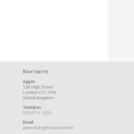
Контакти
Адрес
158 High Street
London E15 2FW
United Kingdom
Телефон
020 8111 1026
Email
advertising@novini.london