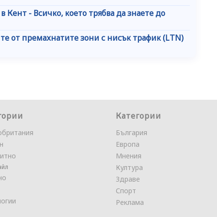
в Кент - Всичко, което трябва да знаете до
те от премахнатите зони с нисък трафик (LTN)
гории
Категории
обритания
България
н
Европа
итно
Мнения
айл
Култура
но
Здраве
Спорт
логии
Реклама