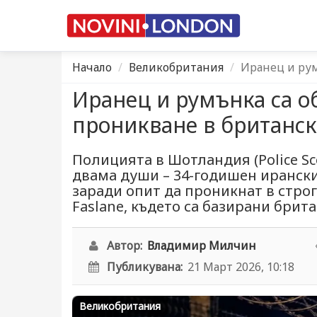
Начало
Великобритания
Иранец и рум
Иранец и румънка са о
проникване в британск
Полицията в Шотландия (Police S
двама души – 34-годишен ирански
заради опит да проникнат в стро
Faslane, където са базирани бри
Автор:
Владимир Милчин
Публикувана:
21 Март 2026, 10:18
Великобритания