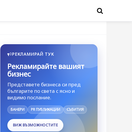
РЕКЛАМИРАЙ ТУК
Рекламирайте вашият
бизнес
Представете бизнеса си пред
българите по света с ясно и
видимо послание.
БАНЕРИ
PR ПУБЛИКАЦИИ
СЪБИТИЯ
ВИЖ ВЪЗМОЖНОСТИТЕ