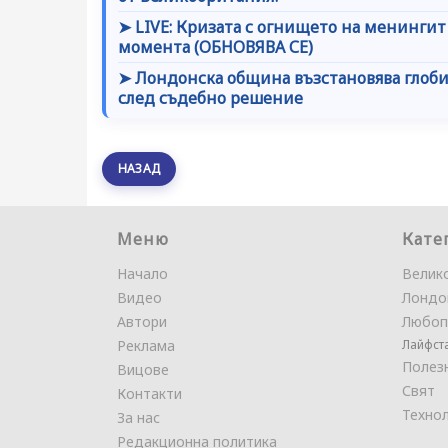
➤ LIVE: Кризата с огнището на менингит 
момента (ОБНОВЯВА СЕ)
➤ Лондонска община възстановява глоби
след съдебно решение
НАЗАД
Меню
Кате
Начало
Велик
Видео
Лондо
Автори
Любоп
Реклама
Лайфст
Полез
Вицове
Свят
Контакти
Техно
За нас
Редакционна политика