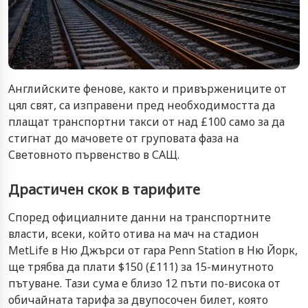
Английските фенове, както и привържениците от
цял свят, са изправени пред необходимостта да
плащат транспортни такси от над £100 само за да
стигнат до мачовете от груповата фаза на
Световното първенство в САЩ.
Драстичен скок в тарифите
Според официалните данни на транспортните
власти, всеки, който отива на мач на стадион
MetLife в Ню Джърси от гара Penn Station в Ню Йорк,
ще трябва да плати $150 (£111) за 15-минутното
пътуване. Тази сума е близо 12 пъти по-висока от
обичайната тарифа за двупосочен билет, която