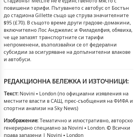
Стадионът MetLife не е единственото място с
повишени тарифи. Пътуването с автобус от Бостън
до стадиона Gillette също ще струва значителните
$95 (£70). В същото време други градове-домакини,
включително Лос Анджелис и Филаделфия, обявиха,
че ще запазят транспортните си тарифи
непроменени, възползвайки се от федерални
субсидии за осигуряване на допълнителни влакове
и автобуси.
РЕДАКЦИОННА БЕЛЕЖКА И ИЗТОЧНИЦИ:
Текст:
Novini ▪ London (по официални изявления на
местните власти в САЩ, прес-съобщения на ФИФА и
спортни анализи на Sky News)
Изображение:
Тематично и илюстративно, авторско
генерирано специално за Novini ▪ London. © Всички
права запазени | Novini ▪ London