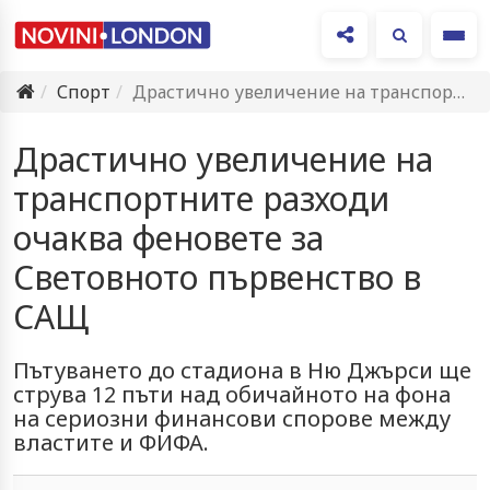
Ме
Спорт
Драстично увеличение на транспортните разходи очаква феновете за Световното първенство…
Драстично увеличение на
транспортните разходи
очаква феновете за
Световното първенство в
САЩ
Пътуването до стадиона в Ню Джърси ще
струва 12 пъти над обичайното на фона
на сериозни финансови спорове между
властите и ФИФА.