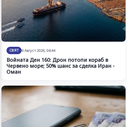
СВЯТ
6 Август 2026, 04:44
Войната Ден 160: Дрон потопи кораб в
Червено море; 50% шанс за сделка Иран -
Оман