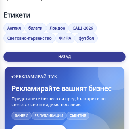
Етикети
Англия
билети
Лондон
САЩ-2026
Световно-първенство
ФИФА
футбол
НАЗАД
РЕКЛАМИРАЙ ТУК
Рекламирайте вашият бизнес
Представете бизнеса си пред българите по
света с ясно и видимо послание.
БАНЕРИ
PR ПУБЛИКАЦИИ
СЪБИТИЯ