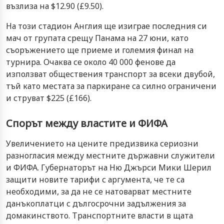
възлиза на $12.90 (£9.50).
На този стадион Англия ще изиграе последния си
мач от групата срещу Панама на 27 юни, като
съоръжението ще приеме и големия финал на
турнира. Очаква се около 40 000 фенове да
използват обществения транспорт за всеки двубой,
тъй като местата за паркиране са силно ограничени
и струват $225 (£166).
Спорът между властите и ФИФА
Увеличението на цените предизвика сериозни
разногласия между местните държавни служители
и ФИФА. Губернаторът на Ню Джърси Мики Шерил
защити новите тарифи с аргумента, че те са
необходими, за да не се натоварват местните
данъкоплатци с дългосрочни задължения за
домакинството. Транспортните власти в щата