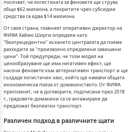
посочват, че логистиката за феновете ще струва
общо $62 милиона, а покритите чрез субсидии
средства са едва $14 милиона.
От своя страна, главният оперативен директор на
ФИФА Хаймо Ширги определи като
"безпрецедентно" искането централата да поеме
разходите за "произволно определени завишени
цени". Той предупреди, че този модел на
ценообразуване ще има негативен ефект, ще
насочи феновете към алтернативен транспорт и ще
създаде логистичен хаос, който ще намали общата
икономическа полза от домакинството. От ФИФА
припомнят, че в договорите, подписани през 2018
г., градовете-домакини са се ангажирали да
предложат безплатен транспорт.
Различен подход в различните щати