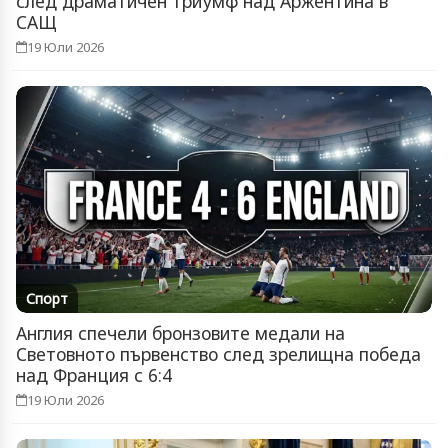
след драматичен триумф над Аржентина в
САЩ
19 Юли 2026
Спорт
Англия спечели бронзовите медали на
Световното първенство след зрелищна победа
над Франция с 6:4
19 Юли 2026