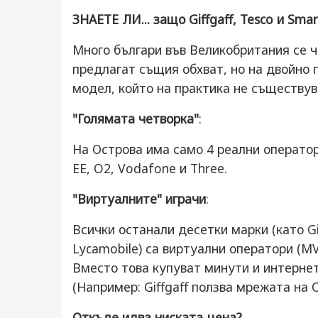
ЗНАЕТЕ ЛИ... защо Giffgaff, Tesco и Sma
Много българи във Великобритания се ч
предлагат същия обхват, но на двойно п
модел, който на практика не съществув
"Голямата четворка"
:
На Острова има само 4 реални оператор
EE, O2, Vodafone и Three.
"Виртуалните" играчи
:
Всички останали десетки марки (като Gif
Lycamobile) са виртуални оператори (M
Вместо това купуват минути и интернет
(Например: Giffgaff ползва мрежата на O
Откъде идва ниската цена?