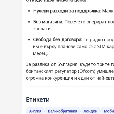
Нулеви разходи за поддръжка:
Малки
Без магазини:
Повечето оперират изц
заплати.
Свобода без договори:
Те рядко прод
им е върху планове само със SIM кар
месец.
За разлика от България, където трите 
британският регулатор (Ofcom) умишлен
огромна конкуренция и едни от най-евт
Етикети
Англия
Великобритания
Лондон
Моби