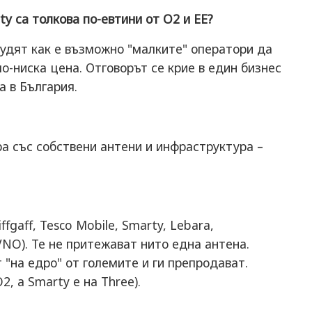
rty са толкова по-евтини от O2 и EE?
удят как е възможно "малките" оператори да
о-ниска цена. Отговорът се крие в един бизнес
а в България.
а със собствени антени и инфраструктура –
fgaff, Tesco Mobile, Smarty, Lebara,
VNO). Те не притежават нито една антена.
 "на едро" от големите и ги препродават.
2, а Smarty е на Three).