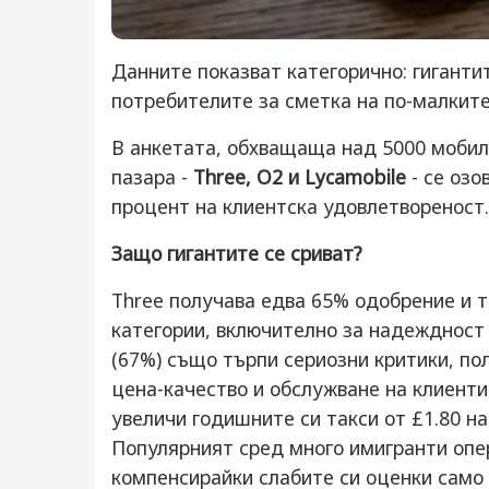
Данните показват категорично: гиганти
потребителите за сметка на по-малките
В анкетата, обхващаща над 5000 мобил
пазара -
Three, O2 и Lycamobile
- се озо
процент на клиентска удовлетвореност.
Защо гигантите се сриват?
Three получава едва 65% одобрение и т
категории, включително за надеждност
(67%) също търпи сериозни критики, по
цена-качество и обслужване на клиенти
увеличи годишните си такси от £1.80 на
Популярният сред много имигранти опе
компенсирайки слабите си оценки само 