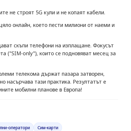
те не строят 5G кули и не копаят кабели.
яло онлайн, което пести милиони от наеми и
ават скъпи телефони на изплащане. Фокусът
та ("SIM-only"), които се подновяват месец за
големи телекома държат пазара затворен,
о насърчава тази практика. Резултатът е
ините мобилни планове в Европа!
лни-оператори
Сим-карти