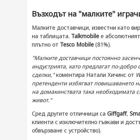
Възходът на "малките" играч
Малките доставчици, известни като ви
на таблицата.
Talkmobile
е абсолютният
плътно от
Tesco Mobile
(81%).
"Малките доставчици постоянно засен
индустрията, като предлагат по-добро 
сделки,"
коментира Натали Хичинс от
W
претенденти избягват повишаването на
на домакинствата така необходимата си
живот."
Сред другите отличници са
Giffgaff
,
Sma
клиенти с изключително гъвкави и достъ
обвързване с устройство).