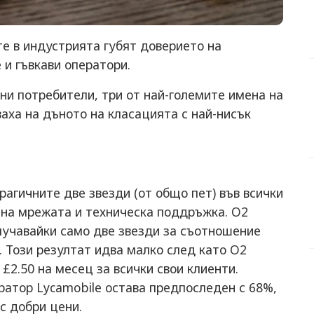
те в индустрията губят доверието на
 и гъвкави оператори.
ни потребители, три от най-големите имена на
ваха на дъното на класацията с най-нисък
рагичните две звезди (от общо пет) във всички
 на мрежата и техническа поддръжка. O2
лучавайки само две звезди за съотношение
. Този резултат идва малко след като O2
 £2.50 на месец за всички свои клиенти.
ратор Lycamobile остава предпоследен с 68%,
с добри цени.