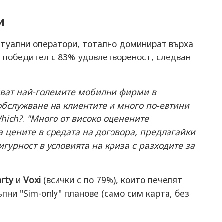
и
ртуални оператори, тотално доминират върха
 победител с 83% удовлетвореност, следван
чват най-големите мобилни фирми в
обслужване на клиентите и много по-евтини
hich?
.
"Много от високо оценените
 цените в средата на договора, предлагайки
гурност в условията на криза с разходите за
rty
и
Voxi
(всички с по 79%), които печелят
пни "Sim-only" планове (само сим карта, без