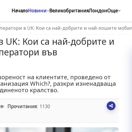
Начало
Новини
Великобритания
Лондон
Още
ератори в UK: Кои са най-добрите и най-лошите моб
 UK: Кои са най-добрите и
ператори във
ореност на клиентите, проведено от
ганизация Which?, разкри изненадваща
диненото кралство.
Прочитания:
1130