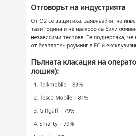
Отговорът на индустрията
От O2 се защитиха, заявявайки, че инв
тази година и че наскоро са били обяве
независими тестове. Те подчертаха, че
от безплатен роуминг в ЕС и ексклузивн
Пълната класация на операто
лошия):
Talkmobile – 83%
Tesco Mobile – 81%
Giffgaff – 79%
Smarty – 79%