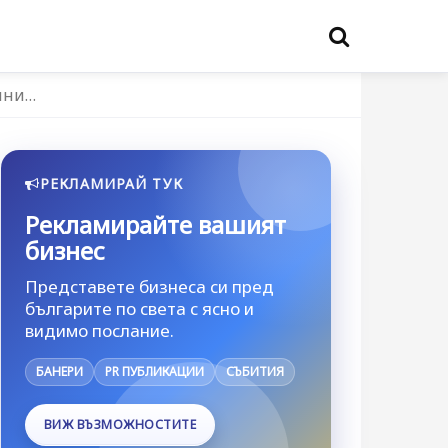
илни…
РЕКЛАМИРАЙ ТУК
Рекламирайте вашият
бизнес
Представете бизнеса си пред
българите по света с ясно и
видимо послание.
БАНЕРИ
PR ПУБЛИКАЦИИ
СЪБИТИЯ
ВИЖ ВЪЗМОЖНОСТИТЕ