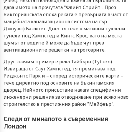
(Fleet). Някога пълноводна и важна за търговията, тя
дава името на прочутата "Флийт Стрийт". През
Викторианската епоха реката е превърната в част от
мащабната канализационна система на сър
Джоузеф Базалгет. Днес тя тече в масивни тухлени
тунели под Хампстед и Кингс Крос, като на места
шумът от водите й може да бъде чут през
вентилационните решетки на тротоарите.
Друг значим пример е река Тайбърн (Tyburn).
Извираща от Саут Хампстед, тя преминава под
Риджънтс Парк и – според историческите карти –
тече директно под основите на Бъкингамския
дворец. Нейното присъствие налага специфични
инженерни решения за отводняване при всяко ново
строителство в престижния район "Мейфеър".
Следи от миналото в съвременния
Лондон