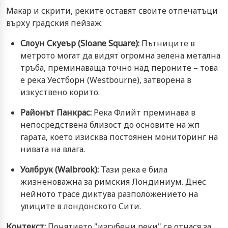
Макар и скрити, реките оставят своите отпечатъци
върху градския пейзаж:
Слоун Скуеър (Sloane Square):
Пътниците в
метрото могат да видят огромна зелена метална
тръба, преминаваща точно над пероните – това
е река Уестборн (Westbourne), затворена в
изкуствено корито.
Районът Панкрас:
Река Флийт преминава в
непосредствена близост до основите на жп
гарата, което изисква постоянен мониторинг на
нивата на влага.
Уолбрук (Walbrook):
Тази река е била
жизненоважна за римския Лондиниум. Днес
нейното трасе диктува разположението на
улиците в лондонското Сити.
Контекст:
Понятието "изгубени реки" се отнася за