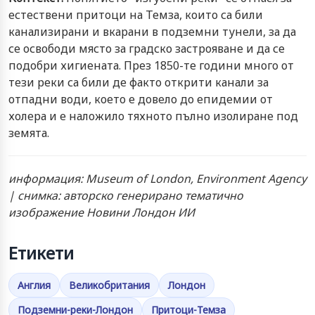
естествени притоци на Темза, които са били
канализирани и вкарани в подземни тунели, за да
се освободи място за градско застрояване и да се
подобри хигиената. През 1850-те години много от
тези реки са били де факто открити канали за
отпадни води, което е довело до епидемии от
холера и е наложило тяхното пълно изолиране под
земята.
информация: Museum of London, Environment Agency
| снимка: авторско генерирано тематично
изображение Новини Лондон ИИ
Етикети
Англия
Великобритания
Лондон
Подземни-реки-Лондон
Притоци-Темза