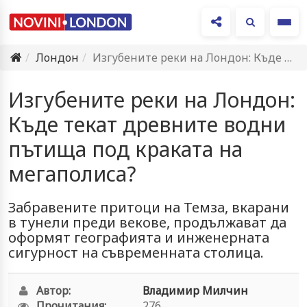
Ме
Лондон
Изгубените реки на Лондон: Къде текат древните водни пътища под…
Изгубените реки на Лондон:
Къде текат древните водни
пътища под краката на
мегаполиса?
Забравените притоци на Темза, вкарани
в тунели преди векове, продължават да
оформят географията и инженерната
сигурност на съвременната столица.
Автор:
Владимир Милчин
Прочитания:
276