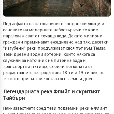
Под асфалта на натоварените лондонски улици и
основите на модерните небостъргачи се крие
паралелен свят от течаща вода. Докато милиони
граждани преминават ежедневно над тях, десетки
"изгубени" реки продължават своя път към Темза.
Тези древни водни артерии, които някога са
служили за източник на питейна вода и
транспортни пътища, са били погълнати от
разрастването на града през 18-ти и 19-ти век, но
тяхното присъствие остава осезаемо и днес.
Легендарната река Флийт и скритият
Тайбърн
Най-известната сред тези подземни реки е Флийт