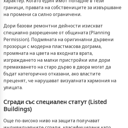
характер. Когато един имот попадне в тези
граници, правата на собствениците за извършване
на промени са силно ограничени.
Дори базови ремонтни дейности изискват
специално разрешение от общината (Planning
Permission). Подмяната на оригинални дървени
прозорци с модерна пластмасова дограма,
промяната на цвета на входната врата,
изграждането на малки пристройки или дори
премахването на старо дърво в двора могат да
бъдат категорично отказани, ако властите
преценят, че нарушават визуалната хармония на
улицата.
Сгради със специален статут (Listed
Buildings)
Още по-високо ниво на защита получават
индивидуалните сгради, класифицирани като