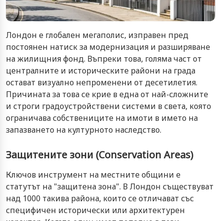
Лондон е глобален мегаполис, изправен пред
постоянен натиск за модернизация и разширяване
на жилищния фонд. Въпреки това, голяма част от
централните и историческите райони на града
остават визуално непроменени от десетилетия.
Причината за това се крие в една от най-сложните
и строги градоустройствени системи в света, която
ограничава собствениците на имоти в името на
запазването на културното наследство.
Защитените зони (Conservation Areas)
Ключов инструмент на местните общини е
статутът на "защитена зона". В Лондон съществуват
над 1000 такива района, които се отличават със
специфичен исторически или архитектурен