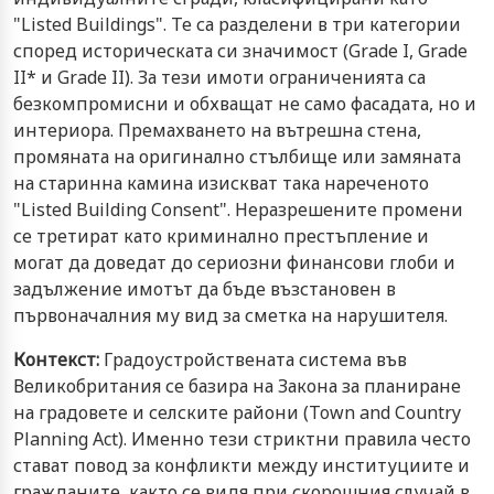
"Listed Buildings". Те са разделени в три категории
според историческата си значимост (Grade I, Grade
II* и Grade II). За тези имоти ограниченията са
безкомпромисни и обхващат не само фасадата, но и
интериора. Премахването на вътрешна стена,
промяната на оригинално стълбище или замяната
на старинна камина изискват така нареченото
"Listed Building Consent". Неразрешените промени
се третират като криминално престъпление и
могат да доведат до сериозни финансови глоби и
задължение имотът да бъде възстановен в
първоначалния му вид за сметка на нарушителя.
Контекст:
Градоустройствената система във
Великобритания се базира на Закона за планиране
на градовете и селските райони (Town and Country
Planning Act). Именно тези стриктни правила често
стават повод за конфликти между институциите и
гражданите, както се видя при скорошния случай в