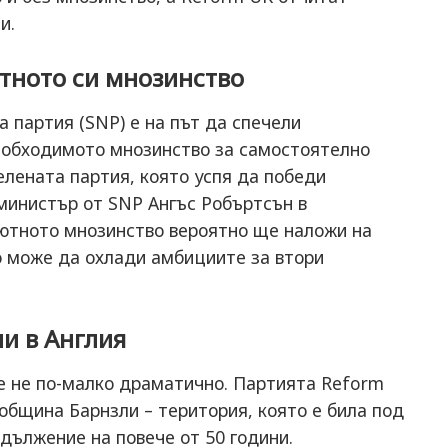
и.
тното си мнозинство
партия (SNP) е на път да спечели
еобходимото мнозинство за самостоятелно
елената партия, която успя да победи
министър от SNP Ангъс Робъртсън в
лютното мнозинство вероятно ще наложи на
о може да охлади амбициите за втори
и в Англия
е не по-малко драматично. Партията Reform
 община Барнзли – територия, която е била под
дължение на повече от 50 години.