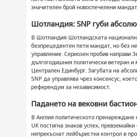
значителен брой новоспечелени мандат
Шотландия: SNP губи абсолю
В Шотландия Шотландската национална 
безпрецедентен пети мандат, но без н
управление. Сериозен пробив направи З
дългогодишния политически ветеран и 
Централен Единбург. Загубата на абсо
SNP да управлява чрез консенсус, коет
референдум за независимост.
Падането на вековни бастион
В Англия политическото пренареждане 
UK постигна знаков успех, превземайки
непрекъснат лейбъристки контрол в про