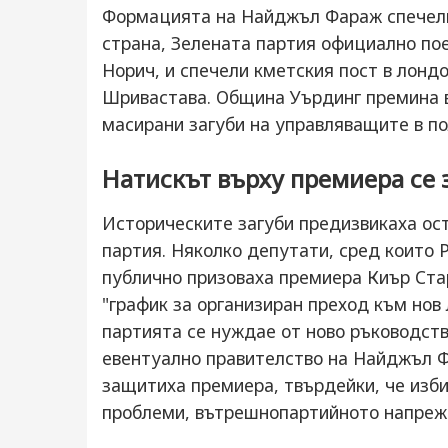
Формацията на Найджъл Фараж спечели 
страна, Зелената партия официално пое
Норич, и спечели кметския пост в лон
Шривастава. Община Уърдинг премина в
масирани загуби на управляващите в по
Натискът върху премиера се 
Историческите загуби предизвикаха ос
партия. Няколко депутати, сред които 
публично призоваха премиера Киър Ста
"график за организиран преход към нов 
партията се нуждае от ново ръководств
евентуално правителство на Найджъл Ф
защитиха премиера, твърдейки, че изб
проблеми, вътрешнопартийното напреже