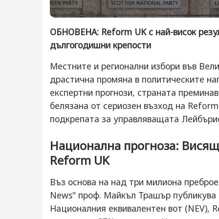
ОБНОВЕНА: Reform UK с най-висок резул
дългогодишни крепости
Местните и регионални избори във Вели
драстична промяна в политическите наг
експертни прогнози, страната премина
белязана от сериозен възход на Reform 
подкрепата за управляващата Лейбърис
Национална прогноза: Висящ
Reform UK
Въз основа на над три милиона преброе
News" проф. Майкъл Трашър публикува 
Националния еквивалентен вот (NEV), 