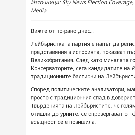
Източници: Sky News Election Coverage, 
Media.
Вижте от по-рано днес...
Лейбъристката партия е напът да регис
представяния в историята, показват пъ
Великобритания. След като миналата г
Консерваторите, сега кандидатите на
R
традиционните бастиони на Лейбъристи
Според политическите анализатори, ма
просто с традиционния спад в довериет
Твърденията на Лейбъристите, че голям
отишли до урните, се опровергават от 
всъщност се е повишила.