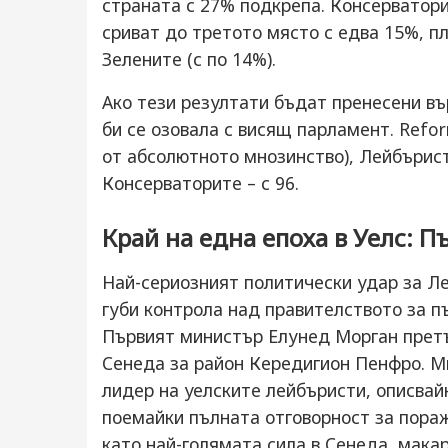
страната с 27% подкрепа. Консерватор
сриват до третото място с едва 15%, п
Зелените (с по 14%).
Ако тези резултати бъдат пренесени в
би се озовала с висящ парламент. Refo
от абсолютното мнозинство), Лейбърист
Консерваторите – с 96.
Край на една епоха в Уелс: 
Най-сериозният политически удар за Л
губи контрола над правителството за п
Първият министър Елунед Морган претъ
Сенеда за район Кередигион Пенфро. Ми
лидер на уелските лейбъристи, описвай
поемайки пълната отговорност за пораж
като най-голямата сила в Сенеда, мака