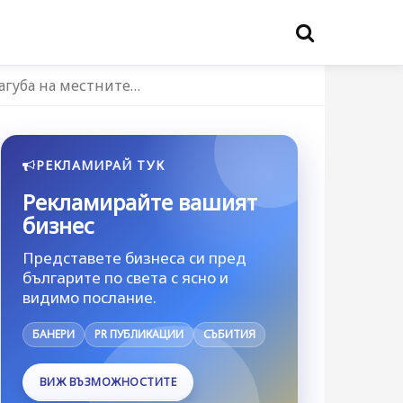
агуба на местните…
РЕКЛАМИРАЙ ТУК
Рекламирайте вашият
бизнес
Представете бизнеса си пред
българите по света с ясно и
видимо послание.
БАНЕРИ
PR ПУБЛИКАЦИИ
СЪБИТИЯ
ВИЖ ВЪЗМОЖНОСТИТЕ