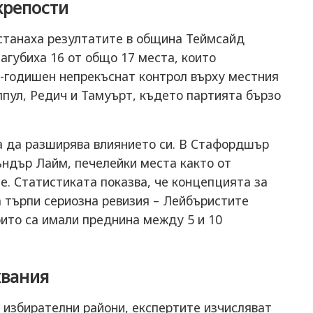
крепости
станаха резултатите в община Теймсайд
агубиха 16 от общо 17 места, които
7-годишен непрекъснат контрол върху местния
лпул, Редич и Тамуърт, където партията бързо
 да разширява влиянието си. В Стафордшър
ъндър Лайм, печелейки места както от
е. Статистиката показва, че концепцията за
а търпи сериозна ревизия – Лейбъристите
оито са имали преднина между 5 и 10
квания
и избирателни райони, експертите изчисляват