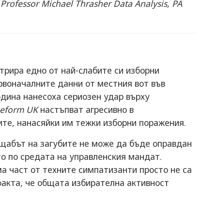
Professor Michael Thrasher Data Analysis, PA
трира едно от най-слабите си изборни
рвоначалните данни от местния вот във
одина нанесоха сериозен удар върху
eform UK
настъпват агресивно в
те, нанасяйки им тежки изборни поражения.
щабът на загубите не може да бъде оправдан
о по средата на управленския мандат.
а част от техните симпатизанти просто не са
факта, че общата избирателна активност