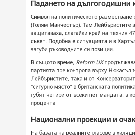
Падането на дългогодишни 
Символ на политическото разместване 
(Голям Манчестър). Там Лейбъристите з
защитаваха, слагайки край на техния 4
съвет. Подобна е ситуацията и в Хартъ
загуби ръководните си позиции.
В същото време,
Reform UK
продължава
партията пое контрола върху Нюкасъл 
Лейбъристите, така и от Консерваторит
"сигурно място" в британската политик
губят четири от всеки пет мандата, в к
процента.
Национални проекции и оча
На базата на реалните гласове в хиляд