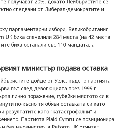
ите получават 20%, докато Лейбъристите се
лътно следвани от Либерал-демократите и
ърху парламентарни избори, Великобритания
rm UK биха спечелили 284 места (на 42 места
ите биха останали със 110 мандата, а
Първият министър подава оставка
ейбъристите дойде от Уелс, където партията
ърви път след деволюцията през 1999 г.
рпя лично поражение, губейки мястото си в
нути по-късно тя обяви оставката си като
ки резултатите като "катастрофални" и
ението. Партията Plaid Cymru се позиционира
р и без мнозинство, а Reform UK отчитат