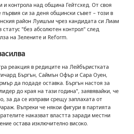
и контрола над община Гейтсхед. От своя
 първия си за деня общински съвет – този в
донския район Луишъм чрез кандидата си Лиам
 статус "без абсолютен контрол" след
лза на Зелените и Reform.
засилва
тра реакция в редиците на Лейбъристката
Ричард Бъргън, Саймън Офър и Сара Оуен,
рмър да подаде оставка. Бъргън настоя за
лидер до края на тази година", заявявайки, че
о, за да се изправи срещу заплахата от
араж. Въпреки че някои фигури в партията
ирателите наказват властта заради местни
ние остава изключително високо.