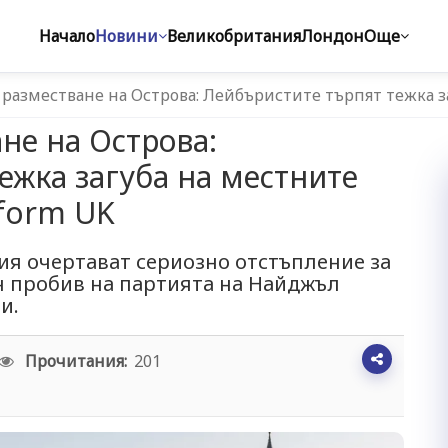
Начало
Новини
Великобритания
Лондон
Още
разместване на Острова: Лейбъристите търпят тежка з
не на Острова:
ежка загуба на местните
eform UK
лия очертават сериозно отстъпление за
 пробив на партията на Найджъл
и.
Прочитания:
201