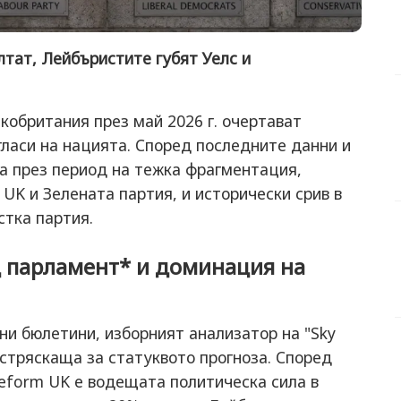
тат, Лейбъристите губят Уелс и
кобритания през май 2026 г. очертават
ласи на нацията. Според последните данни и
ва през период на тежка фрагментация,
UK и Зелената партия, и исторически срив в
тка партия.
 парламент* и доминация на
ни бюлетини, изборният анализатор на "Sky
стряскаща за статуквото прогноза. Според
Reform UK е водещата политическа сила в