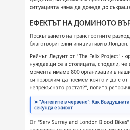
ситуацията няма да доведе до съкращ
ЕФЕКТЪТ НА ДОМИНОТО ВЪР
Поскъпването на транспортните разход
благотворителни инициативи в Лондон.
Рейчъл Ледуит от "The Felix Project" - 
нуждаещи се в столицата, сподели, че е
момента имаме 800 организации в наши
си позволим да поемем която и да е от 
непрекъснато растат?", попита реторич
➤ "Ангелите в червено": Как Въздушната
секунда е живот
От "Serv Surrey and London Blood Bikes
транспорт на кръвни продукти, медици