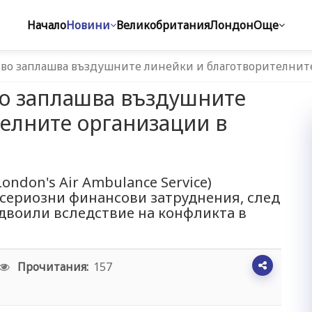
Начало
Новини
Великобритания
Лондон
Още
иво заплашва въздушните линейки и благотворителнит
во заплашва въздушните
елните организации в
ndon's Air Ambulance Service)
 сериозни финансови затруднения, след
 удвоили вследствие на конфликта в
Прочитания:
157