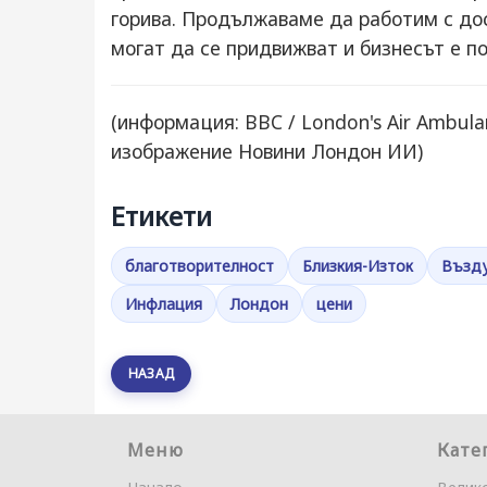
горива. Продължаваме да работим с дос
могат да се придвижват и бизнесът е п
(информация: BBC / London's Air Ambul
изображение Новини Лондон ИИ)
Етикети
благотворителност
Близкия-Изток
Възду
Инфлация
Лондон
цени
НАЗАД
Меню
Кате