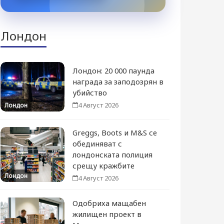
Лондон
Лондон: 20 000 паунда
награда за заподозрян в
убийство
4 Август 2026
Лондон
Greggs, Boots и M&S се
обединяват с
лондонската полиция
срещу кражбите
Лондон
4 Август 2026
Одобриха мащабен
жилищен проект в