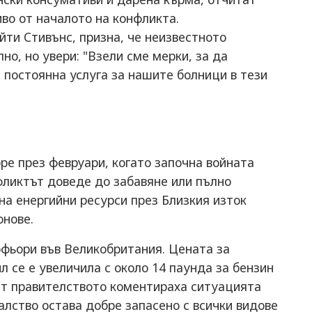
иво от началото на конфликта.
ти Стивънс, призна, че неизвестното
о, но увери: "Взели сме мерки, за да
постоянна услуга за нашите болници в тези
оре през февруари, когато започна войната
ликтът доведе до забавяне или пълно
на енергийни ресурси през Близкия изток
онове.
офьори във Великобритания. Цената за
 се е увеличила с около 14 паунда за бензин
 От правителството коментираха ситуацията
алство остава добре запасено с всички видове