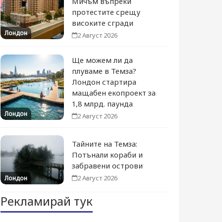
Мичъм въпреки
протестите срещу
високите сгради
Лондон
2 Август 2026
Ще можем ли да
плуваме в Темза?
Лондон стартира
мащабен екопроект за
1,8 млрд. паунда
Лондон
2 Август 2026
Тайните на Темза:
Потънали кораби и
забравени острови
2 Август 2026
Лондон
Рекламирай тук