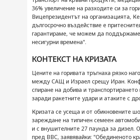
36% увеличение на разходите си за гор
Вицепрезидентът на организацията, Кей
дългосрочно въздействие е притеснителн
гарантираме, че можем да поддържаме 
несигурни времена".
КОНТЕКСТ НА КРИЗАТА
Цените на горивата тръгнаха рязко наг
между САЩ и Израел срещу Иран. Конф
спиране на добива и транспортирането 
заради ракетните удари и атаките с др
Кризата се усеща и от обикновените ш
зареждане на типичен семеен автомобил
и с внушителните 27 паунда за дизел.
пред BBC, заявявайки: "Обединеното кр