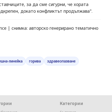
тавчиците, за да сме сигурни, че хората
одкрепен, докато конфликтът продължава".
ance | снимка: авторско генерирано тематично
шна-линейка
горива
здравеопазване
гории
Категории