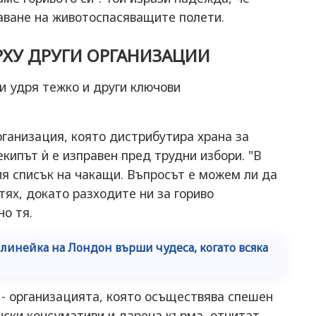
аване на животоспасяващите полети.
ХУ ДРУГИ ОРГАНИЗАЦИИ
и удря тежко и други ключови
организация, която дистрибутира храна за
кипът ѝ е изправен пред трудни избори. "В
я списък на чакащи. Въпросът е можем ли да
тях, докато разходите ни за гориво
но тя.
 линейка на Лондон върши чудеса, когато всяка
" - организацията, която осъществява спешен
нски консумативи и дарена кърма, отчитат