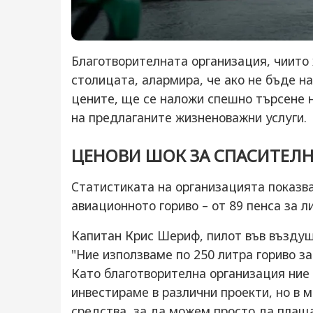
Благотворителната организация, чиито
столицата, алармира, че ако не бъде н
цените, ще се наложи спешно търсене н
на предлаганите жизненоважни услуги.
ЦЕНОВИ ШОК ЗА СПАСИТЕЛН
Статистиката на организацията показва
авиационното гориво – от 89 пенса за л
Капитан Крис Шериф, пилот във въздуш
"Ние използваме по 250 литра гориво за
Като благотворителна организация ние 
инвестираме в различни проекти, но в 
средства, за да можем просто да плаща