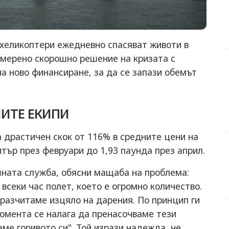
 хеликоптери ежедневно спасяват животи в
амерено скорошно решение на кризата с
а ново финансиране, за да се запази обемът
ИТЕ ЕКИПИ
 драстичен скок от 116% в средните цени на
итър през февруари до 1,93 паунда през април.
ната служба, обясни мащаба на проблема:
 всеки час полет, което е огромно количество.
разчитаме изцяло на дарения. По принцип ги
момента се налага да пренасочваме тези
ме горивото си". Той изрази надежда, че