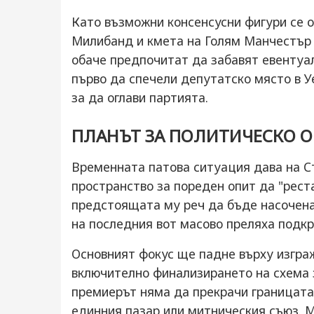
Като възможни консенсусни фигури се 
Милибанд и кмета на Голям Манчестър
обаче предпочитат да забавят евентуал
първо да спечели депутатско място в У
за да оглави партията.
ПЛАНЪТ ЗА ПОЛИТИЧЕСКО 
Временната патова ситуация дава на С
пространство за пореден опит да "рест
предстоящата му реч да бъде насочена
на последния вот масово преляха подкр
Основният фокус ще падне върху изграж
включително финализирането на схема 
премиерът няма да прекрачи границата
единния пазар или митническия съюз. 