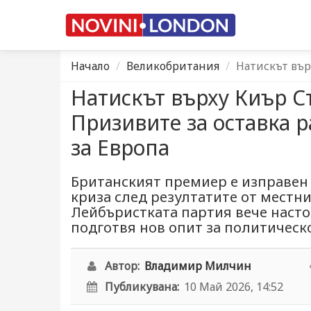
Начало
Великобритания
Натискът вър
Натискът върху Киър С
Призивите за оставка 
за Европа
Британският премиер е изправен
криза след резултатите от местни
Лейбъристката партия вече настоя
подготвя нов опит за политическ
Автор:
Владимир Милчин
Публикувана:
10 Май 2026, 14:52