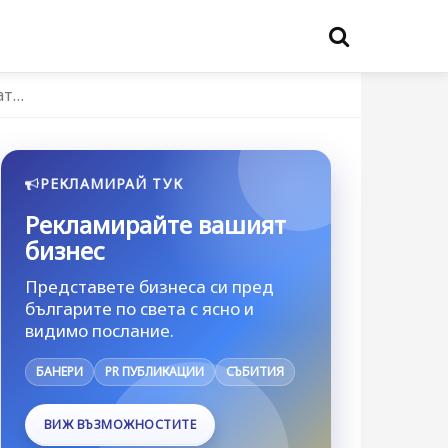
ат…
РЕКЛАМИРАЙ ТУК
Рекламирайте вашият
бизнес
Представете бизнеса си пред
българите по света с ясно и
видимо послание.
БАНЕРИ
PR ПУБЛИКАЦИИ
СЪБИТИЯ
ВИЖ ВЪЗМОЖНОСТИТЕ