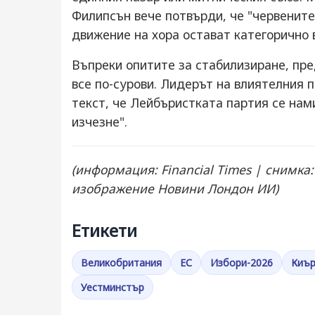
Филипсън вече потвърди, че "червенит
движение на хора остават категорично в
Въпреки опитите за стабилизиране, п
все по-сурови. Лидерът на влиятелния 
текст, че Лейбъристката партия се нам
изчезне".
(информация: Financial Times | снимка
изображение Новини Лондон ИИ)
Етикети
Великобритания
ЕС
Избори-2026
Киър
Уестминстър