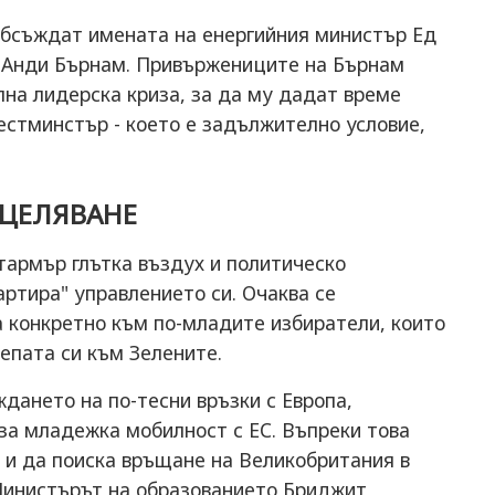
обсъждат имената на енергийния министър Ед
 Анди Бърнам. Привържениците на Бърнам
на лидерска криза, за да му дадат време
естминстър - което е задължително условие,
ОЦЕЛЯВАНЕ
тармър глътка въздух и политическо
артира" управлението си. Очаква се
 конкретно към по-младите избиратели, които
епата си към Зелените.
дането на по-тесни връзки с Европа,
за младежка мобилност с ЕС. Въпреки това
 и да поиска връщане на Великобритания в
Министърът на образованието Бриджит