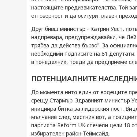
настоящите предизвикателства. Той заг
отговорност и да осигури плавен преход
Друг бивш министър - Катрин Уест, по
надпревара, предупреждавайки, че Лей
трябва да действа бързо". За официалн
необходими подписите на 81 депутати. 
в понеделник, преди да предприеме сл
ПОТЕНЦИАЛНИТЕ НАСЛЕДНИ
До момента нито един от водещите пре
срещу Стармър. Здравният министър Уес
инициира битка за лидерския пост. Ви
мълчание след местния вот, а позициит
партията Reform UK спечели цели 18 от
избирателен район Теймсайд.