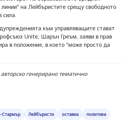
е линии" на Лейбъристите срещу свободното
 сила.
редупрежденията към управляващите стават
профсъюз Unite, Шарън Греъм, заяви в прав
ира в положение, в което "може просто да
: авторско генерирано тематично
-Стармър
Лейбъристи
оставка
политика