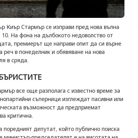
ър Киър Стармър се изправи пред нова вълна
" 10. На фона на дълбокото недоволство от
цата, премиерът ще направи опит да си върне
 реч в понеделник и обявяване на нова
ля в сряда.
ЙБЪРИСТИТЕ
рмър все още разполага с известно време за
шнопартийни съперници изглеждат пасивни или
гическата възможност да предприемат
ва критична.
 поредният депутат, който публично поиска
че министър-председателят е на висотата на