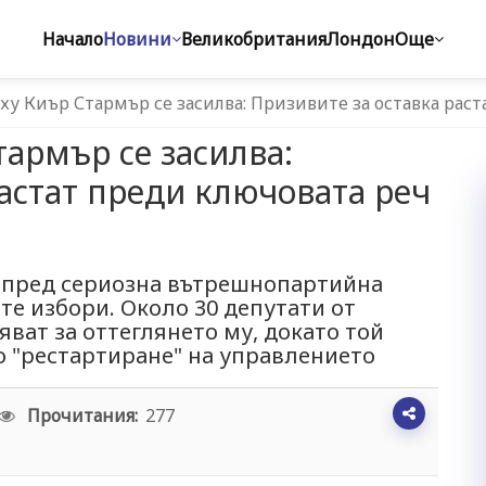
Начало
Новини
Великобритания
Лондон
Още
ху Киър Стармър се засилва: Призивите за оставка раст
тармър се засилва:
растат преди ключовата реч
 пред сериозна вътрешнопартийна
те избори. Около 30 депутати от
ват за оттеглянето му, докато той
о "рестартиране" на управлението
Прочитания:
277