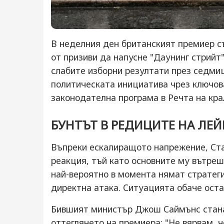
В неделния ден британският премиер с
от призиви да напусне "Даунинг стрийт
слабите изборни резултати през седми
политическата инициатива чрез ключова
законодателна програма в Речта на кра
БУНТЪТ В РЕДИЦИТЕ НА ЛЕ
Въпреки ескалиращото напрежение, Ста
реакция, тъй като основните му вътре
най-вероятно в момента нямат страте
директна атака. Ситуацията обаче оста
Бившият министър Джош Саймънс стана
оттеглянето на премиера: "Не вярвам, 