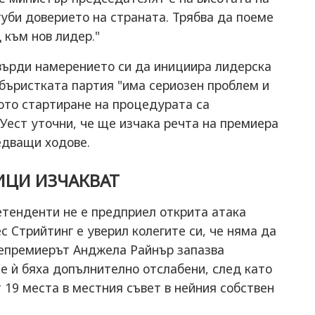
уби доверието на страната. Трябва да поеме
 към нов лидер."
твърди намерението си да инициира лидерска
бъристката партия "има сериозен проблем и
ото стартиране на процедурата са
Уест уточни, че ще изчака речта на премиера
едващи ходове.
ЦИ ИЗЧАКВАТ
тенденти не е предприел открита атака
 Стрийтинг е уверил колегите си, че няма да
цепремиерът Анджела Райнър запазва
е ѝ бяха допълнително отслабени, след като
 19 места в местния съвет в нейния собствен