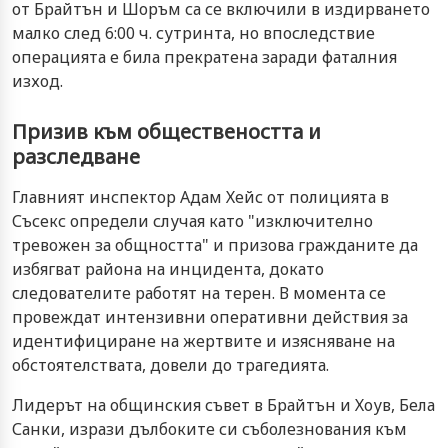
от Брайтън и Шоръм са се включили в издирването
малко след 6:00 ч. сутринта, но впоследствие
операцията е била прекратена заради фаталния
изход.
Призив към обществеността и
разследване
Главният инспектор Адам Хейс от полицията в
Съсекс определи случая като "изключително
тревожен за общността" и призова гражданите да
избягват района на инцидента, докато
следователите работят на терен. В момента се
провеждат интензивни оперативни действия за
идентифициране на жертвите и изясняване на
обстоятелствата, довели до трагедията.
Лидерът на общинския съвет в Брайтън и Хоув, Бела
Санки, изрази дълбоките си съболезнования към