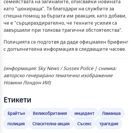
семействата на загиналите, описвайки новината
като "шокираща". Тя благодари на службите за
спешна помощ за бързата им реакция, като добави,
че е "сърцераздирателно, че техните усилия са
завършили при толкова трагични обстоятелства".
Полицията се подготвя да даде официален брифинг
с допълнителна информация в следващите часове.
(информация: Sky News / Sussex Police | снимка:
авторско генерирано тематично изображение
Новини Лондон ИИ)
Етикети
Брайтън
Великобритания
инцидент
Ламанша
полиция
Спасителна-акция
Съсекс
трагедия