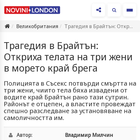
Ме
Великобритания
Трагедия в Брайтън: Откриха телата на три жени в морето…
Трагедия в Брайтън:
Откриха телата на три жени
в морето край брега
Полицията в Съсекс потвърди смъртта на
три жени, чиито тела бяха извадени от
водите край Брайтън рано тази сутрин.
Районът е отцепен, а властите провеждат
спешно разследване за установяване на
самоличността им.
Автор:
Владимир Милчин