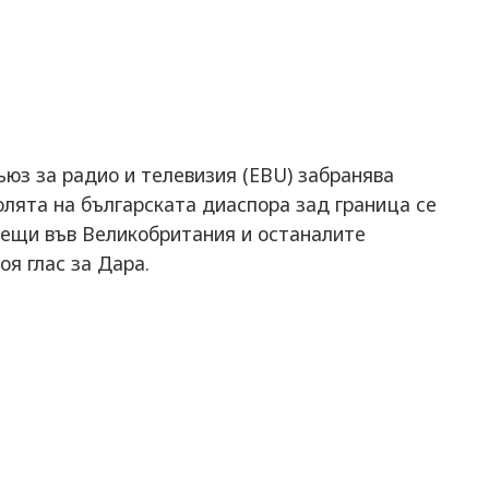
ъюз за радио и телевизия (EBU) забранява
олята на българската диаспора зад граница се
еещи във Великобритания и останалите
оя глас за Дара.