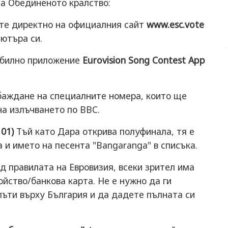
на Обединеното кралство:
те директно на официалния сайт
www.esc.vote
ютъра си.
билно приложение
Eurovision Song Contest App
аждане на специалните номера, които ще
на излъчването по BBC.
01)
Тъй като Дара открива полуфинала, тя е
 и името на песента "Bangaranga" в списъка.
 правилата на Евровизия, всеки зрител има
йство/банкова карта. Не е нужно да ги
ъти върху България и да дадете пълната си