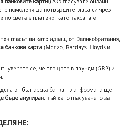
а банковите карти!)
Ако гласувате онлайн
ете помолени да потвърдите гласа си чрез
 по света е платено, като таксата е
тен гласът ви като идващ от Великобритания,
а банкова карта
(Monzo, Barclays, Lloyds и
t, уверете се, че плащате в паунди (GBP) и
я.
адена от българска банка, платформата ще
е бъде анулиран
, тъй като гласуването за
ДЕЛЯНЕ: