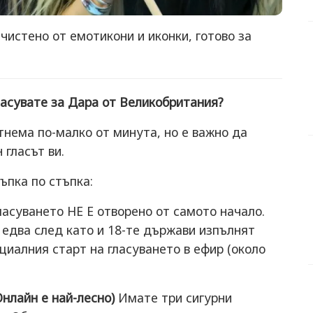
чистено от емотикони и иконки, готово за
сувате за Дара от Великобритания?
нема по-малко от минута, но е важно да
 гласът ви.
ъпка по стъпка:
асуването НЕ Е отворено от самото начало.
 едва след като и 18-те държави изпълнят
иалния старт на гласуването в ефир (около
Онлайн е най-лесно)
Имате три сигурни