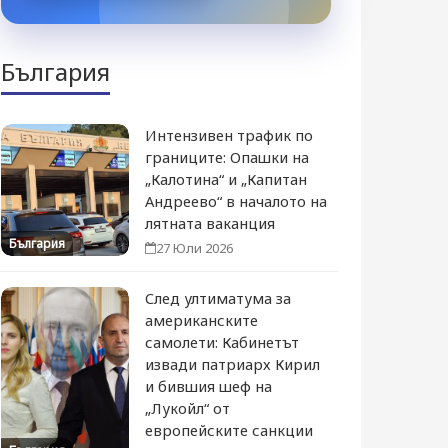
България
Интензивен трафик по
границите: Опашки на
„Калотина“ и „Капитан
Андреево“ в началото на
лятната ваканция
България
27 Юли 2026
След ултиматума за
американските
самолети: Кабинетът
извади патриарх Кирил
и бившия шеф на
„Лукойл“ от
европейските санкции