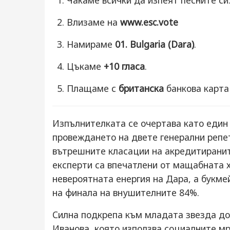
Чакаме всички да изпеят песните си
Влизаме на
www.esc.vote
Намираме
01. Bulgaria (Dara)
.
Цъкаме
+10 гласа
.
Плащаме с
британска
банкова карта 
Изпълнителката се очертава като един 
провеждането на двете генерални репе
вътрешните класации на акредитирани
експерти са впечатлени от мащабната 
невероятната енергия на Дара, а букме
на финала на внушителните 84%.
Силна подкрепа към младата звезда до
Иванова, която използва социалните мр