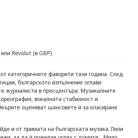
.
или Revolut (в GBP).
от категоричните фаворити тази година. След
тиции, българското изпълнение оглави
те журналисти в пресцентъра. Музикалните
хореография, вокалната стабилност и
йкърите оценяват шансовете ѝ за класиране
йде и от примата на българската музика Лили
ежи, за да ѝ пожелае успех с думите: „Мило