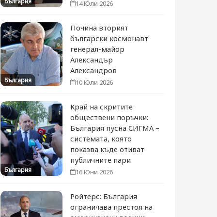
България
14 Юли 2026
Почина вторият
български космонавт
генерал-майор
Александър
Александров
България
10 Юли 2026
Край на скритите
обществени поръчки:
България пусна СИГМА –
системата, която
показва къде отиват
публичните пари
България
16 Юни 2026
Ройтерс: България
ограничава престоя на