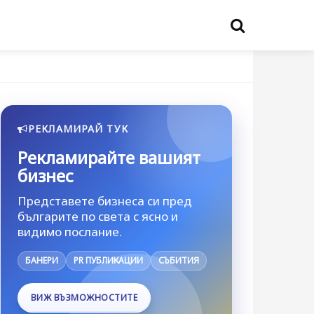
РЕКЛАМИРАЙ ТУК
Рекламирайте вашият
бизнес
Представете бизнеса си пред
българите по света с ясно и
видимо послание.
БАНЕРИ
PR ПУБЛИКАЦИИ
СЪБИТИЯ
ВИЖ ВЪЗМОЖНОСТИТЕ