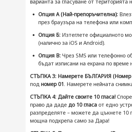
варианта за гласуване от територията 
Опция А (Най-препоръчителна):
Влез
през браузъра на телефона или комп
Опция Б:
Изтеглете официалното мо
(налично за iOS и Android).
Опция В:
Чрез SMS или телефонно об
бъдат изписани на екрана по време 
СТЪПКА 3: Намерете БЪЛГАРИЯ (Номер 
под
номер 01
. Намерете нейната снимка
СТЪПКА 4: Дайте своите 10 гласа!
Според
право да даде
до 10 гласа
от едно устро
разпределяте – можете да цъкнете 10 п
мощна подкрепа само за Дара!