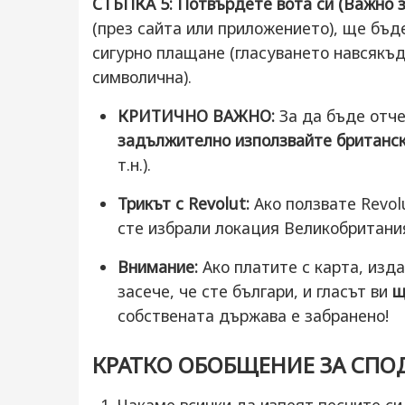
СТЪПКА 5: Потвърдете вота си (Важно з
(през сайта или приложението), ще бъд
сигурно плащане (гласуването навсякъде
символична).
КРИТИЧНО ВАЖНО:
За да бъде отче
задължително използвайте британск
т.н.).
Трикът с Revolut:
Ако ползвате Revolu
сте избрали локация Великобритани
Внимание:
Ако платите с карта, изд
засече, че сте българи, и гласът ви
щ
собствената държава е забранено!
КРАТКО ОБОБЩЕНИЕ ЗА СПО