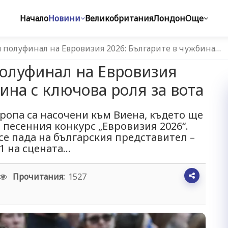
Начало
Новини
Великобритания
Лондон
Още
 полуфинал на Евровизия 2026: Българите в чужбина…
полуфинал на Евровизия
ина с ключова роля за вота
ропа са насочени към Виена, където ще
 песенния конкурс „Евровизия 2026“.
се пада на българския представител –
 на сцената...
Прочитания:
1527