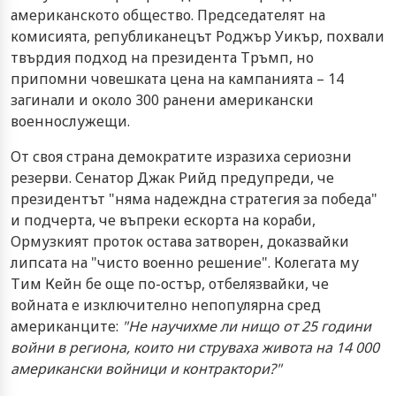
американското общество. Председателят на
комисията, републиканецът Роджър Уикър, похвали
твърдия подход на президента Тръмп, но
припомни човешката цена на кампанията – 14
загинали и около 300 ранени американски
военнослужещи.
От своя страна демократите изразиха сериозни
резерви. Сенатор Джак Рийд предупреди, че
президентът "няма надеждна стратегия за победа"
и подчерта, че въпреки ескорта на кораби,
Ормузкият проток остава затворен, доказвайки
липсата на "чисто военно решение". Колегата му
Тим Кейн бе още по-остър, отбелязвайки, че
войната е изключително непопулярна сред
американците:
"Не научихме ли нищо от 25 години
войни в региона, които ни струваха живота на 14 000
американски войници и контрактори?"