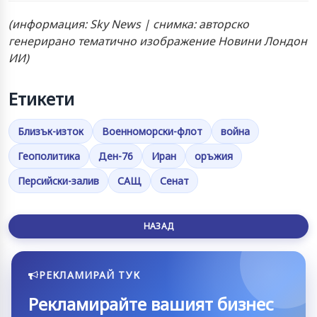
(информация: Sky News | снимка: авторско
генерирано тематично изображение Новини Лондон
ИИ)
Етикети
Близък-изток
Военноморски-флот
война
Геополитика
Ден-76
Иран
оръжия
Персийски-залив
САЩ
Сенат
НАЗАД
РЕКЛАМИРАЙ ТУК
Рекламирайте вашият бизнес