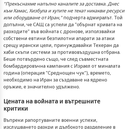
"Прекъснахме напълно каналите за доставка. Днес
към Хамас, Хизбула и хутите не текат никакви ресурси
или оборудване от Иран,"
подчерта адмиралът. Той
допълни, че САЩ са успели да "обърнат кривата на
разходите" във войната с дронове, използвайки
собствени евтини безпилотни апарати за атаки
срещу ирански цели, принуждавайки Техеран да
хаби скъпи системи за противовъздушна отбрана.
Беше потвърдено също, че след съвместната
бомбардировъчна кампания с Израел от миналата
година (операция "Среднощен чук"), времето,
необходимо на Иран за създаване на ядрено
оръжие, е значително удължено.
Цената на войната и вътрешните
критики
Въпреки рапортуваните военни успехи,
изслушването разкри и дълбокото разделение в