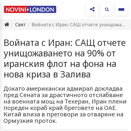
Ме
Свят
Войната с Иран: САЩ отчете унищожаването на 90% от иранския…
Войната с Иран: САЩ отчете
унищожаването на 90% от
иранския флот на фона на
нова криза в Залива
Докато американски адмирал докладва
пред Сената за драстичното отслабване
на военната мощ на Техеран, Иран плени
пореден кораб край бреговете на ОАЕ.
Китай влиза в преговори за отваряне на
Ормузкия проток.