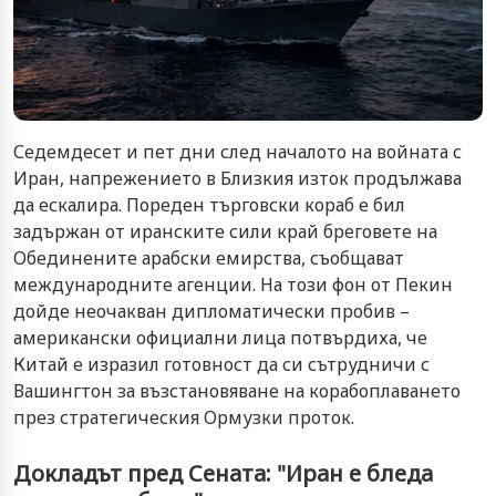
Седемдесет и пет дни след началото на войната с
Иран, напрежението в Близкия изток продължава
да ескалира. Пореден търговски кораб е бил
задържан от иранските сили край бреговете на
Обединените арабски емирства, съобщават
международните агенции. На този фон от Пекин
дойде неочакван дипломатически пробив –
американски официални лица потвърдиха, че
Китай е изразил готовност да си сътрудничи с
Вашингтон за възстановяване на корабоплаването
през стратегическия Ормузки проток.
Докладът пред Сената: "Иран е бледа