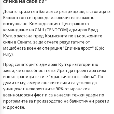
сянка на себе си"
Докато кризата в Залива се разгръщаше, в столицата
Вашингтон се проведе изключително важно
изслушване. Командващият Централното
командване на САЩ (CENTCOM) адмирал Брад
Купър застана пред Комисията по въоръжените
сили в Сената, за да отчете резултатите от
мащабната военна операция "Епична ярост" (Epic
Fury).
Пред сенаторите адмирал Купър категорично
заяви, че способността на Иран да проектира сила
извън границите си е "драстично отслабена". По
думите му, американските сили са успели да
унищожат невероятните 90% от иранския
военноморски флот и са нанесли тежки удари по
програмите за производство на балистични ракети
и дронове.