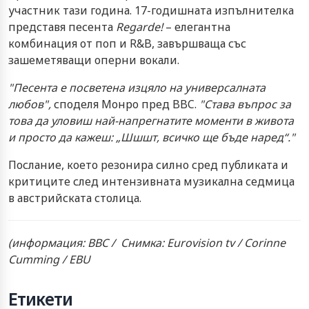
участник тази година. 17-годишната изпълнителка
представя песента
Regarde!
– елегантна
комбинация от поп и R&B, завършваща със
зашеметяващи оперни вокали.
"Песента е посветена изцяло на универсалната
любов",
споделя Монро пред BBC.
"Става въпрос за
това да уловиш най-напрегнатите моменти в живота
и просто да кажеш: „Шшшт, всичко ще бъде наред“."
Послание, което резонира силно сред публиката и
критиците след интензивната музикална седмица
в австрийската столица.
(информация: BBC /
Снимка: Eurovision tv / Corinne
Cumming / EBU
Етикети