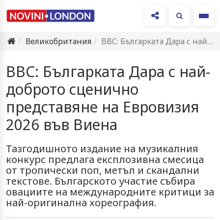
Ме
Великобритания
BBC: Българката Дара с най-доброто сценично представяне на Евровизия 2026…
BBC: Българката Дара с най-
доброто сценично
представяне на Евровизия
2026 във Виена
Тазгодишното издание на музикалния
конкурс предлага експлозивна смесица
от тропически поп, метъл и скандални
текстове. Българското участие събира
овациите на международните критици за
най-оригинална хореография.