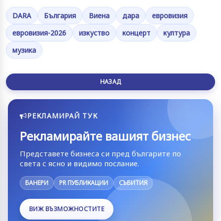
DARA
България
Виена
дара
евровизия
евровизия-2026
изкуство
концерт
култура
музика
НАЗАД
РЕКЛАМИРАЙ ТУК
Рекламирайте вашият бизнес
Представете бизнеса си пред българите по
света с ясно и видимо послание.
БАНЕРИ
PR ПУБЛИКАЦИИ
СЪБИТИЯ
ВИЖ ВЪЗМОЖНОСТИТЕ