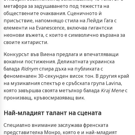
метафора за задушаването под тежестта на
обществените очаквания. Сценичното ѝ
присъствие, напомнящо стила на Лейди Гага с
елементи на Evanescence, включва гигантски
неонови въжета, с които е символично вързана за
своите китаристи.
Конкурсът във Виена предлага и впечатляващи
вокални постижения. Деликатната украинска
балада
Ridnym
спира дъха на публиката с
феноменален 30-секунден висок тон. В другия край
на музикалния спектър е сръбската група Lavina,
която завършва своята метълкор балада
Kraj Mene
с
пронизващ, кръвосмразяващ вик.
Най-младият талант на сцената
Специално внимание заслужава френската
представителка Монро, която е и най-младият