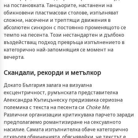
на постановката. Танцьорите, настанени на
обикновени пластмасови столове, изпълняват
сложни, насечени и трептящи движения в
абсолютен синхрон с постоянно променящото се
темпо на песента. Този нестандартен и дълбоко
въздействащ подход превръща изпълнението в
категорично най-запомнящия се момент на
вечерта.
Скандали, рекорди и метълкор
Докато България залага на визуална
ексцентричност, румънската представителка
Александра Къпицънеску предизвика сериозна
полемика с текста на песента си
Choke Me
.
Различни организации критикуваха парчето заради
предполагаемо романтизиране на сексуалното
насилие. Самата изпълнителка обаче категорично
отхвърля обвиненията, обяснявайки, че текстът е