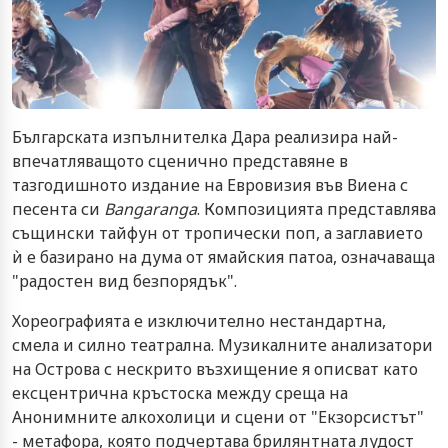
Българската изпълнителка Дара реализира най-
впечатляващото сценично представяне в
тазгодишното издание на Евровизия във Виена с
песента си
Bangaranga
. Композицията представлява
същински тайфун от тропически поп, а заглавието
ѝ е базирано на дума от ямайския патоа, означаваща
"радостен вид безпорядък".
Хореографията е изключително нестандартна,
смела и силно театрална. Музикалните анализатори
на Острова с нескрито възхищение я описват като
ексцентрична кръстоска между среща на
Анонимните алкохолици и сцени от "Екзорсистът"
- метафора, която подчертава брилянтната лудост