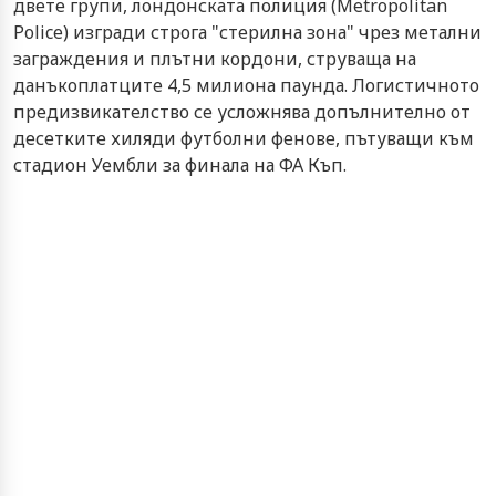
двете групи, лондонската полиция (Metropolitan
Police) изгради строга "стерилна зона" чрез метални
заграждения и плътни кордони, струваща на
данъкоплатците 4,5 милиона паунда. Логистичното
предизвикателство се усложнява допълнително от
десетките хиляди футболни фенове, пътуващи към
стадион Уембли за финала на ФА Къп.