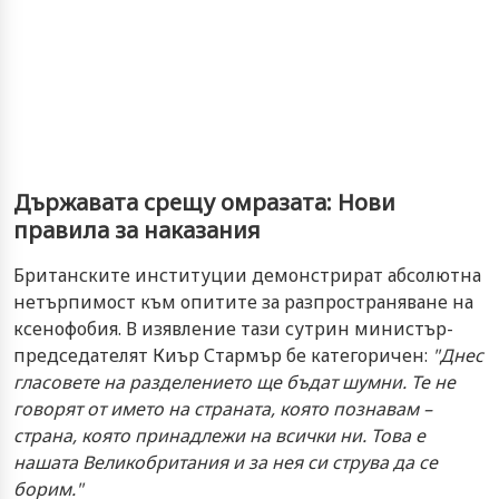
Държавата срещу омразата: Нови
правила за наказания
Британските институции демонстрират абсолютна
нетърпимост към опитите за разпространяване на
ксенофобия. В изявление тази сутрин министър-
председателят Киър Стармър бе категоричен:
"Днес
гласовете на разделението ще бъдат шумни. Те не
говорят от името на страната, която познавам –
страна, която принадлежи на всички ни. Това е
нашата Великобритания и за нея си струва да се
борим."