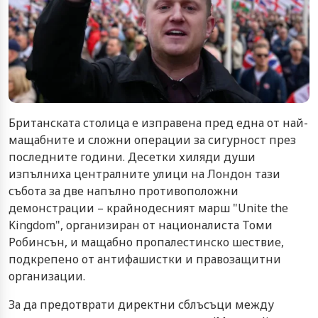
Британската столица е изправена пред една от най-
мащабните и сложни операции за сигурност през
последните години. Десетки хиляди души
изпълниха централните улици на Лондон тази
събота за две напълно противоположни
демонстрации – крайнодесният марш "Unite the
Kingdom", организиран от националиста Томи
Робинсън, и мащабно пропалестинско шествие,
подкрепено от антифашистки и правозащитни
организации.
За да предотврати директни сблъсъци между