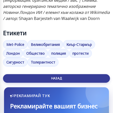
(информация: британски медии / BBC | снимка:
авторско генерирано тематично изображение
Новини Лондон ИИ / елемнт към колажа от Wikimedia
/ автор:
Shayan Barjesteh van Waalwijk van Doorn
Етикети
Met-Police
Великобритания
Киър-Стармър
Лондон
Общество
полиция
протести
Сигурност
Толерантност
НАЗАД
РЕКЛАМИРАЙ ТУК
Рекламирайте вашият бизнес