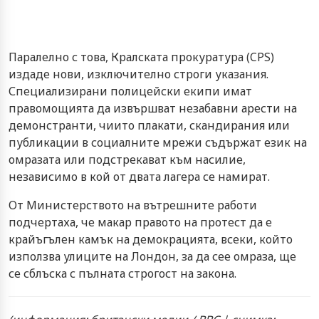
Паралелно с това, Кралската прокуратура (CPS)
издаде нови, изключително строги указания.
Специализирани полицейски екипи имат
правомощията да извършват незабавни арести на
демонстранти, чиито плакати, скандирания или
публикации в социалните мрежи съдържат език на
омразата или подстрекават към насилие,
независимо в кой от двата лагера се намират.
От Министерството на вътрешните работи
подчертаха, че макар правото на протест да е
крайъгълен камък на демокрацията, всеки, който
използва улиците на Лондон, за да сее омраза, ще
се сблъска с пълната строгост на закона.