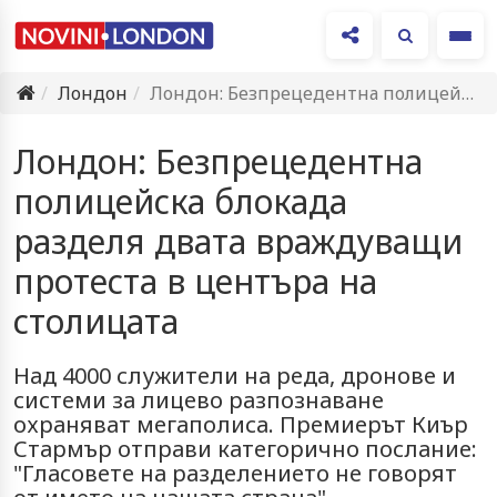
Ме
Лондон
Лондон: Безпрецедентна полицейска блокада разделя двата враждуващи протеста в центъра…
Лондон: Безпрецедентна
полицейска блокада
разделя двата враждуващи
протеста в центъра на
столицата
Над 4000 служители на реда, дронове и
системи за лицево разпознаване
охраняват мегаполиса. Премиерът Киър
Стармър отправи категорично послание:
"Гласовете на разделението не говорят