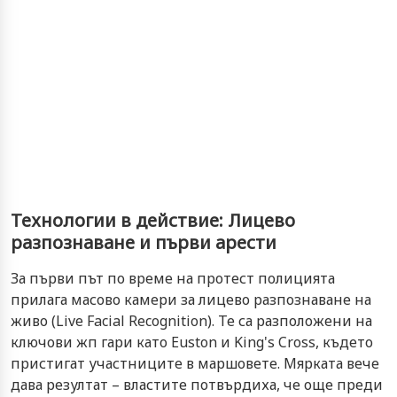
Технологии в действие: Лицево
разпознаване и първи арести
За първи път по време на протест полицията
прилага масово камери за лицево разпознаване на
живо (Live Facial Recognition). Те са разположени на
ключови жп гари като Euston и King's Cross, където
пристигат участниците в маршовете. Мярката вече
дава резултат – властите потвърдиха, че още преди