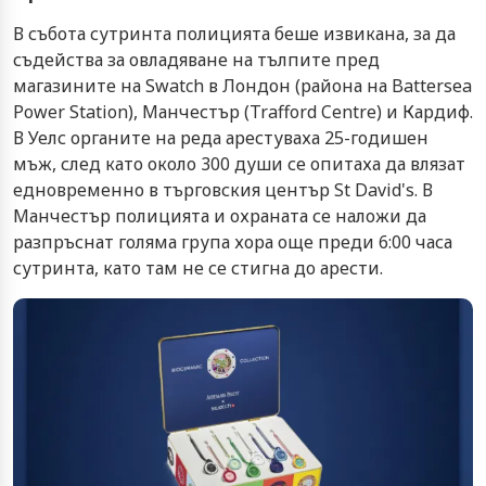
В събота сутринта полицията беше извикана, за да
съдейства за овладяване на тълпите пред
магазините на Swatch в Лондон (района на Battersea
Power Station), Манчестър (Trafford Centre) и Кардиф.
В Уелс органите на реда арестуваха 25-годишен
мъж, след като около 300 души се опитаха да влязат
едновременно в търговския център St David's. В
Манчестър полицията и охраната се наложи да
разпръснат голяма група хора още преди 6:00 часа
сутринта, като там не се стигна до арести.