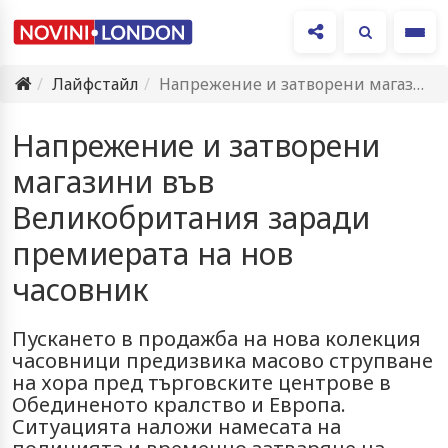
Ме
Лайфстайл
Напрежение и затворени магазини във Великобритания заради премиерата на нов…
Напрежение и затворени
магазини във
Великобритания заради
премиерата на нов
часовник
Пускането в продажба на нова колекция
часовници предизвика масово струпване
на хора пред търговските центрове в
Обединеното кралство и Европа.
Ситуацията наложи намесата на