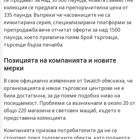
се продават за над 30 000 паунда, новата съвместна
колекция се предлага на препоръчителна цена от
335 паунда. Въпреки че часовниците не са
лимитирана серия, специализирани платформи за
препродажба вече отчитат оферти за над 1500
паунда, което привлича голям брой търговци,
търсещи бърза печалба.
Позицията на компанията и новите
мерки
В свое официално изявление от Swatch обясниха, че
организацията в някои търговски центрове не е
била достатъчна, за да поеме подобно ниво на
посещаемост. Проблеми са възникнали в около 20 от
общо 220 магазина в световен мащаб, където е
представена колекцията.
Компанията призова потребителите да не се
струпват пред търговските обекти, като подчерта,