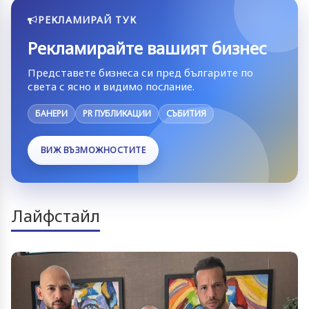
РЕКЛАМИРАЙ ТУК
Рекламирайте вашият бизнес
Представете бизнеса си пред българите по
света с ясно и видимо послание.
БАНЕРИ
PR ПУБЛИКАЦИИ
СЪБИТИЯ
ВИЖ ВЪЗМОЖНОСТИТЕ
Лайфстайл