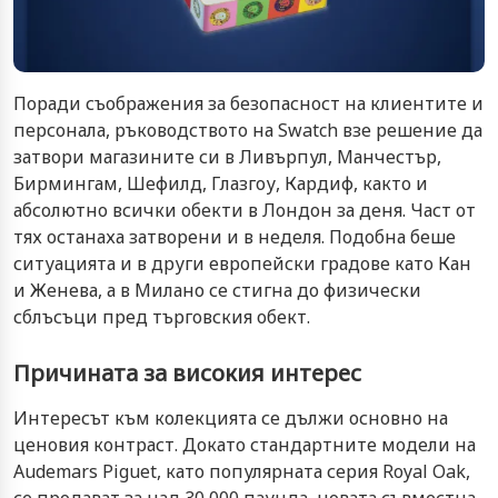
Поради съображения за безопасност на клиентите и
персонала, ръководството на Swatch взе решение да
затвори магазините си в Ливърпул, Манчестър,
Бирмингам, Шефилд, Глазгоу, Кардиф, както и
абсолютно всички обекти в Лондон за деня. Част от
тях останаха затворени и в неделя. Подобна беше
ситуацията и в други европейски градове като Кан
и Женева, а в Милано се стигна до физически
сблъсъци пред търговския обект.
Причината за високия интерес
Интересът към колекцията се дължи основно на
ценовия контраст. Докато стандартните модели на
Audemars Piguet, като популярната серия Royal Oak,