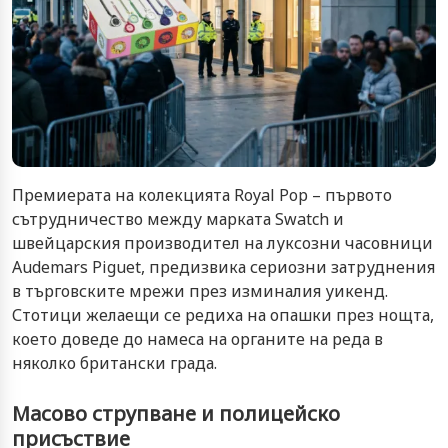
Премиерата на колекцията Royal Pop – първото
сътрудничество между марката Swatch и
швейцарския производител на луксозни часовници
Audemars Piguet, предизвика сериозни затруднения
в търговските мрежи през изминалия уикенд.
Стотици желаещи се редиха на опашки през нощта,
което доведе до намеса на органите на реда в
няколко британски града.
Масово струпване и полицейско
присъствие