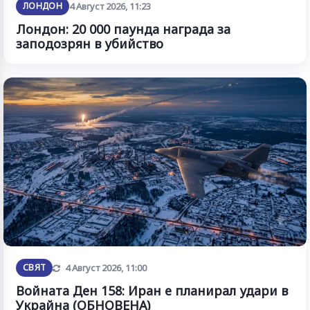
ЛОНДОН
4 Август 2026, 11:23
Лондон: 20 000 паунда награда за
заподозрян в убийство
Обновена
СВЯТ
4 Август 2026, 11:00
Войната Ден 158: Иран е планирал удари в
Украйна (ОБНОВЕНА)