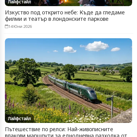
Лайфстайл
Изкуство под открито небе: Къде да гледаме
филми и театър в лондонските паркове
14 Юни 2026
Лайфстайл
Пътешествие по релси: Най-живописните
влакови маршрути за еднодневна разходка от