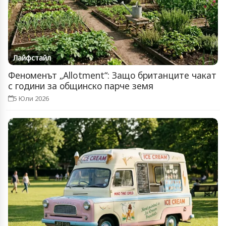
Лайфстайл
Феноменът „Allotment“: Защо британците чакат
с години за общинско парче земя
5 Юли 2026