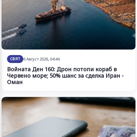
СВЯТ
6 Август 2026, 04:44
Войната Ден 160: Дрон потопи кораб в
Червено море; 50% шанс за сделка Иран -
Оман