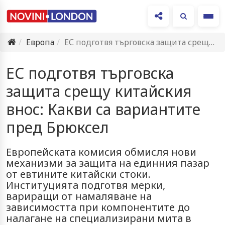
Ме
Европа
ЕС подготвя търговска защита срещу китайския внос: Какви са вариантите…
ЕС подготвя търговска
защита срещу китайския
внос: Какви са вариантите
пред Брюксел
Европейската комисия обмисля нови
механизми за защита на единния пазар
от евтините китайски стоки.
Институцията подготвя мерки,
вариращи от намаляване на
зависимостта при компонентите до
налагане на специализирани мита в