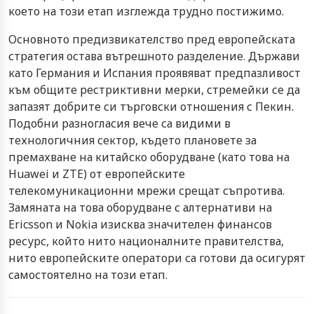
което на този етап изглежда трудно постижимо.
Основното предизвикателство пред европейската
стратегия остава вътрешното разделение. Държави
като Германия и Испания проявяват предпазливост
към общите рестриктивни мерки, стремейки се да
запазят добрите си търговски отношения с Пекин.
Подобни разногласия вече са видими в
технологичния сектор, където плановете за
премахване на китайско оборудване (като това на
Huawei и ZTE) от европейските
телекомуникационни мрежи срещат съпротива.
Замяната на това оборудване с алтернативи на
Ericsson и Nokia изисква значителен финансов
ресурс, който нито националните правителства,
нито европейските оператори са готови да осигурят
самостоятелно на този етап.