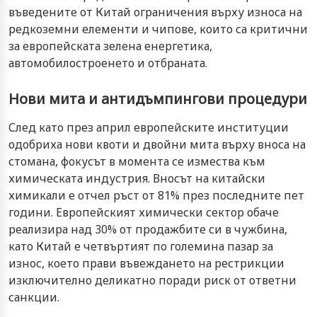
въведените от Китай ограничения върху износа на
редкоземни елементи и чипове, които са критични
за европейската зелена енергетика,
автомобилостроенето и отбраната.
Нови мита и антидъмпингови процедури
След като през април европейските институции
одобриха нови квоти и двойни мита върху вноса на
стомана, фокусът в момента се измества към
химическата индустрия. Вносът на китайски
химикали е отчел ръст от 81% през последните пет
години. Европейският химически сектор обаче
реализира над 30% от продажбите си в чужбина,
като Китай е четвъртият по големина пазар за
износ, което прави въвеждането на рестрикции
изключително деликатно поради риск от ответни
санкции.