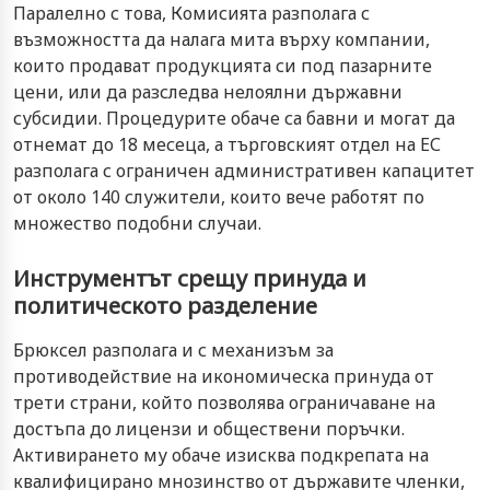
Паралелно с това, Комисията разполага с
възможността да налага мита върху компании,
които продават продукцията си под пазарните
цени, или да разследва нелоялни държавни
субсидии. Процедурите обаче са бавни и могат да
отнемат до 18 месеца, а търговският отдел на ЕС
разполага с ограничен административен капацитет
от около 140 служители, които вече работят по
множество подобни случаи.
Инструментът срещу принуда и
политическото разделение
Брюксел разполага и с механизъм за
противодействие на икономическа принуда от
трети страни, който позволява ограничаване на
достъпа до лицензи и обществени поръчки.
Активирането му обаче изисква подкрепата на
квалифицирано мнозинство от държавите членки,