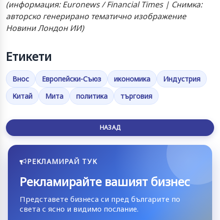
(информация: Euronews / Financial Times | Снимка:
авторско генерирано тематично изображение
Новини Лондон ИИ)
Етикети
Внос
Европейски-Съюз
икономика
Индустрия
Китай
Мита
политика
търговия
НАЗАД
РЕКЛАМИРАЙ ТУК
Рекламирайте вашият бизнес
Представете бизнеса си пред българите по
света с ясно и видимо послание.