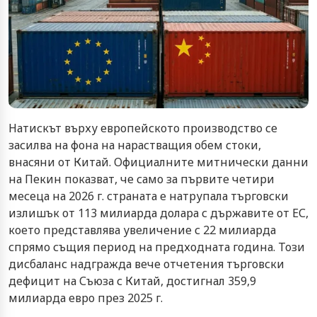
Натискът върху европейското производство се
засилва на фона на нарастващия обем стоки,
внасяни от Китай. Официалните митнически данни
на Пекин показват, че само за първите четири
месеца на 2026 г. страната е натрупала търговски
излишък от 113 милиарда долара с държавите от ЕС,
което представлява увеличение с 22 милиарда
спрямо същия период на предходната година. Този
дисбаланс надгражда вече отчетения търговски
дефицит на Съюза с Китай, достигнал 359,9
милиарда евро през 2025 г.