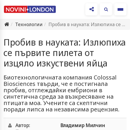
Ме
Технологии
Пробив в науката: Излюпиха се първите пилета от изцяло изкуствени…
Пробив в науката: Излюпиха
се първите пилета от
изцяло изкуствени яйца
Биотехнологичната компания Colossal
Biosciences твърди, че е постигнала
пробив, отглеждайки ембриони в
синтетична среда за възкресяване на
птицата моа. Учените са скептични
поради липса на независима рецензия.
Автор:
Владимир Милчин