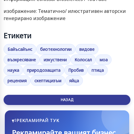
изображение: Тематично/ илюстративен авторски
генерирано изображение
Етикети
Байъсайънс
биотехнологии
видове
възкресяване
изкуствени
Колосал
моа
наука
природозащита
Пробив
птица
рецензия
скептицизъм
яйца
НАЗАД
РЕКЛАМИРАЙ ТУК
Рекламирайте вашият бизнес