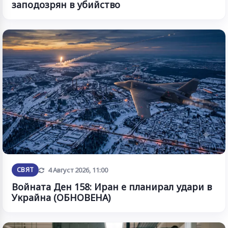
заподозрян в убийство
Обновена
СВЯТ
4 Август 2026, 11:00
Войната Ден 158: Иран е планирал удари в
Украйна (ОБНОВЕНА)