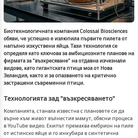
Биотехнологичната компания Colossal Biosciences
обяви, че успешно е излюпила първите пилета от
напълно изкуствени яйца. Тази технология се
определя като ключова за амбициозните планове на
фирмата за "възкресяване" на отдавна изчезнали
видове, като гигантската птица моа от Нова
Зеландия, както и за опазването на критично
застрашени съвременни птици.
Технологията зад "възкресяването"
Компанията, станала известна с плановете си да
върне към живот вълнестия мамут, обясни процеса
в YouTube видео. Екипът премахва ембрион на пиле
от истинско яйце и го инкубира в синтетична