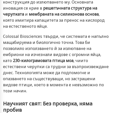
конструкция до излюпването му. Основната
иновация се крие в
решетъчната структура на
черупката
и
мембраната на силиконова основа
,
която имитира капацитета за пренос на кислород
на естественото яйце.
Colossal Biosciences твърди, че системата е напълно
мащабируема и биологично точна. Това би
позволило използването й за излюпване на
ембриони на изчезнали видове с огромни яйца,
като
230-килограмовата птица моа
, чиито
естествени черупки са трудни за възпроизвеждане
днес. Технологията може да подпомогне и
опазването на съществуващи, но застрашени
видове птици, което в момента е невъзможно по
този начин.
Научният свят: Без проверка, няма
пробив