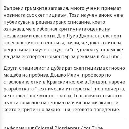
Въпреки гръмките заглавия, много учени приемат
новината със скептицизъм. Този научен анонс не е
публикуван в рецензирано списание, което
означава, че е избегнал критичната оценка на
независими експерти. Д-р Луиз Джонсън, експерт
по еволюционна генетика, заяви, че докато липсва
рецензиран научен труд, тя "с еднакъв успех може
да дава експертен коментар за реклама в YouTube".
Други специалисти дублират скептицизма относно
мащаба на пробива. Дъшко Илич, професор по
стволови клетки в Кралския колеж в Лондон, нарече
разработката "технически интересна", но подчерта,
че остават още много стъпки. Те включват пълното
възстановяване на генома на изчезналия живот и,
което е критично важно – на неговото поведение.
информация: Colossal Biosciences / YouTube