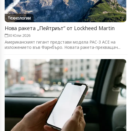
Технологии
Нова ракета „Пейтриът“ от Lockheed Martin
30 Юли 2026
Американският гигант представи модела PAC-3 ACE на
изложението във Фарнбъро. Новата ракета-прехващач...