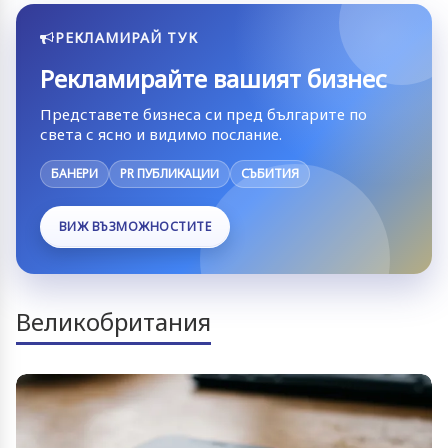
РЕКЛАМИРАЙ ТУК
Рекламирайте вашият бизнес
Представете бизнеса си пред българите по
света с ясно и видимо послание.
БАНЕРИ
PR ПУБЛИКАЦИИ
СЪБИТИЯ
ВИЖ ВЪЗМОЖНОСТИТЕ
Великобритания