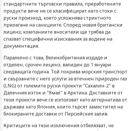
стандартните търговски правила, преработените
продукти вече не се класифицират като стоки с
руски произход, което усложнява стриктното
прилагане на санкциите. Според новия британски
лиценз, компаниите вносители ще трябва да
спазват специфични изисквания за водене на
документация.
Паралелно с това, Великобритания издаде и
отделен, срочен лиценз, валиден до 1 януари
следващата година. Той покрива морския транспорт
и свързаните с него услуги за втечнен природен газ
(LNG) от големите руски проекти "Сахалин-2" в
Далечния изток и "Ямал" в Арктика. Доставките от
тези проекти вече се използват като алтернатива от
държави като Япония, които търсят заместител на
блокираните доставки от Персийския залив.
Критиците на тези изключения отбелязват, че