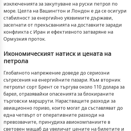
изключенията за закупуване на руски петрол по
море. Целта на Вашингтон и Лондон е да се осигури
стабилност за енергийно уязвимите държави,
засегнати от прекъсванията на доставките заради
конфликта с Иран и ефективното затваряне на
Ормузкия проток.
Икономическият натиск и цената на
петрола
Глобалното напрежение доведе до сериозни
сътресения на енергийните пазари. Към вторник
петролът сорт Брент се търгува около 110 долара за
барел, отразявайки опасенията за блокираните
търговски маршрути. Нарастващите разходи за
авиационно гориво, които могат да съставляват до
една четвърт от оперативните разходи на
превозвачите, принудиха авиокомпаниите в
световен мащаб да увеличат цените на билетите и