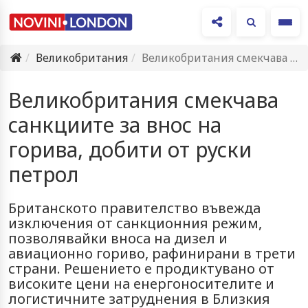
Ме
Великобритания
Великобритания смекчава санкциите за внос на горива, добити от руски…
Великобритания смекчава
санкциите за внос на
горива, добити от руски
петрол
Британското правителство въвежда
изключения от санкционния режим,
позволявайки вноса на дизел и
авиационно гориво, рафинирани в трети
страни. Решението е продиктувано от
високите цени на енергоносителите и
логистичните затруднения в Близкия