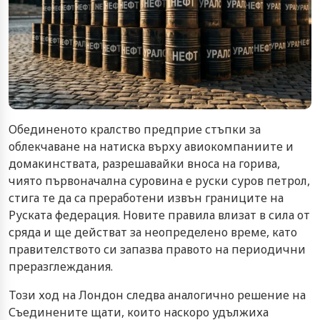
Обединеното кралство предприе стъпки за
облекчаване на натиска върху авиокомпаниите и
домакинствата, разрешавайки вноса на горива,
чиято първоначална суровина е руски суров петрол,
стига те да са преработени извън границите на
Руската федерация. Новите правила влизат в сила от
сряда и ще действат за неопределено време, като
правителството си запазва правото на периодични
преразглеждания.
Този ход на Лондон следва аналогично решение на
Съединените щати, които наскоро удължиха