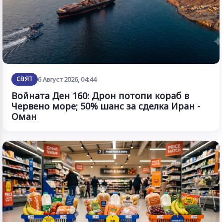
СВЯТ
6 Август 2026, 04:44
Войната Ден 160: Дрон потопи кораб в
Червено море; 50% шанс за сделка Иран -
Оман