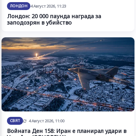
ЛОНДОН
4 Август 2026, 11:23
Лондон: 20 000 паунда награда за
заподозрян в убийство
Обновена
СВЯТ
4 Август 2026, 11:00
Войната Ден 158: Иран е планирал удари в