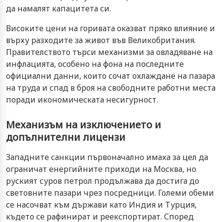
да намалят капацитета си.
Високите цени на горивата оказват пряко влияние и
върху разходите за живот във Великобритания.
Правителството търси механизми за овладяване на
инфлацията, особено на фона на последните
официални данни, които сочат охлаждане на пазара
на труда и спад в броя на свободните работни места
поради икономическата несигурност.
Механизъм на изключението и
допълнителни лицензи
Западните санкции първоначално имаха за цел да
ограничат енергийните приходи на Москва, но
руският суров петрол продължава да достига до
световните пазари чрез посредници. Големи обеми
се насочват към държави като Индия и Турция,
където се рафинират и реекспортират. Според