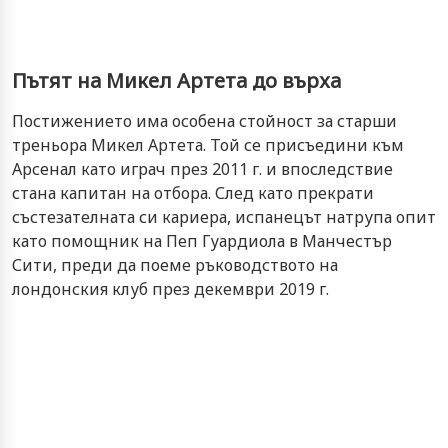
Пътят на Микел Артета до върха
Постижението има особена стойност за старши
треньора Микел Артета. Той се присъедини към
Арсенал като играч през 2011 г. и впоследствие
стана капитан на отбора. След като прекрати
състезателната си кариера, испанецът натрупа опит
като помощник на Пеп Гуардиола в Манчестър
Сити, преди да поеме ръководството на
лондонския клуб през декември 2019 г.