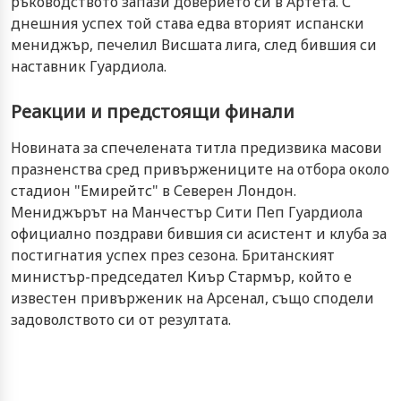
ръководството запази доверието си в Артета. С
днешния успех той става едва вторият испански
мениджър, печелил Висшата лига, след бившия си
наставник Гуардиола.
Реакции и предстоящи финали
Новината за спечелената титла предизвика масови
празненства сред привържениците на отбора около
стадион "Емирейтс" в Северен Лондон.
Мениджърът на Манчестър Сити Пеп Гуардиола
официално поздрави бившия си асистент и клуба за
постигнатия успех през сезона. Британският
министър-председател Киър Стармър, който е
известен привърженик на Арсенал, също сподели
задоволството си от резултата.