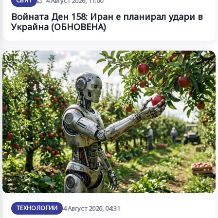
Обновена
СВЯТ
4 Август 2026, 11:00
Войната Ден 158: Иран е планирал удари в
Украйна (ОБНОВЕНА)
ТЕХНОЛОГИИ
4 Август 2026, 04:31