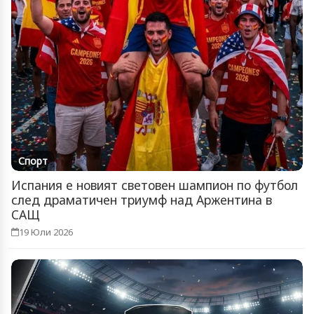
Спорт
Испания е новият световен шампион по футбол
след драматичен триумф над Аржентина в
САЩ
19 Юли 2026