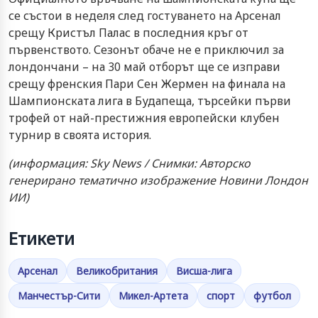
се състои в неделя след гостуването на Арсенал
срещу Кристъл Палас в последния кръг от
първенството. Сезонът обаче не е приключил за
лондончани – на 30 май отборът ще се изправи
срещу френския Пари Сен Жермен на финала на
Шампионската лига в Будапеща, търсейки първи
трофей от най-престижния европейски клубен
турнир в своята история.
(информация: Sky News / Снимки: Авторско
генерирано тематично изображение Новини Лондон
ИИ)
Етикети
Арсенал
Великобритания
Висша-лига
Манчестър-Сити
Микел-Артета
спорт
футбол