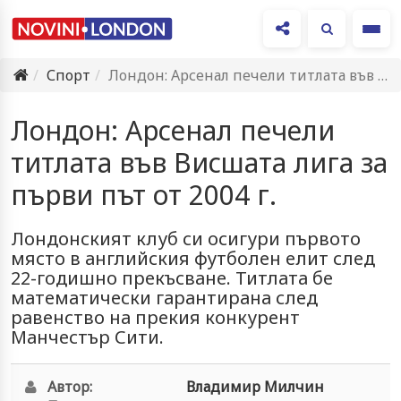
Ме
Спорт
Лондон: Арсенал печели титлата във Висшата лига за първи път…
Лондон: Арсенал печели
титлата във Висшата лига за
първи път от 2004 г.
Лондонският клуб си осигури първото
място в английския футболен елит след
22-годишно прекъсване. Титлата бе
математически гарантирана след
равенство на прекия конкурент
Манчестър Сити.
Автор:
Владимир Милчин