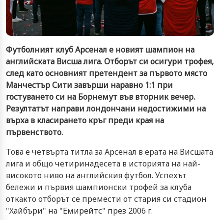
Футболният клуб Арсенал е новият шампион на
английската Висша лига. Отборът си осигури трофея,
след като основният претендент за първото място
Манчестър Сити завърши наравно 1:1 при
гостуването си на Борнемут във вторник вечер.
Резултатът направи лондончани недостижими на
върха в класирането кръг преди края на
първенството.
Това е четвърта титла за Арсенал в ерата на Висшата
лига и общо четиринадесета в историята на най-
високото ниво на английския футбол. Успехът
бележи и първия шампионски трофей за клуба
откакто отборът се премести от стария си стадион
"Хайбъри" на "Емирейтс" през 2006 г.