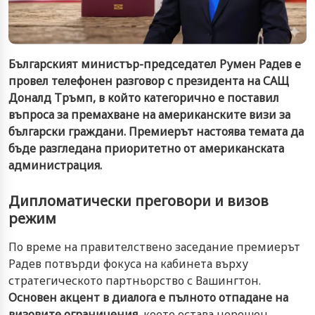
Българският министър-председател Румен Радев е
провел телефонен разговор с президента на САЩ
Доналд Тръмп, в който категорично е поставил
въпроса за премахване на американските визи за
български граждани. Премиерът настоява темата да
бъде разгледана приоритетно от американската
администрация.
Дипломатически преговори и визов
режим
По време на правителствено заседание премиерът
Радев потвърди фокуса на кабинета върху
стратегическото партньорство с Вашингтон.
Основен акцент в диалога е пълното отпадане на
визовите ограничения
, което остава нерешен