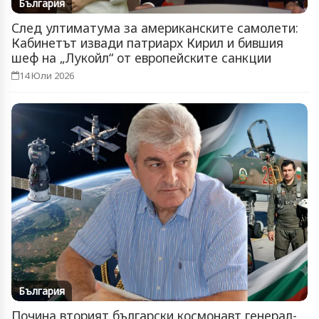
България
След ултиматума за американските самолети:
Кабинетът извади патриарх Кирил и бившия
шеф на „Лукойл“ от европейските санкции
14 Юли 2026
България
Почина вторият български космонавт генерал-