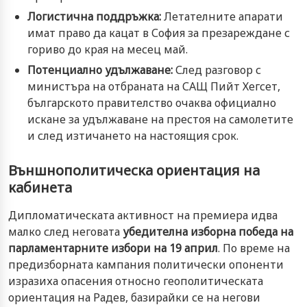
Логистична поддръжка:
Летателните апарати
имат право да кацат в София за презареждане с
гориво до края на месец май.
Потенциално удължаване:
След разговор с
министъра на отбраната на САЩ Пийт Хегсет,
българското правителство очаква официално
искане за удължаване на престоя на самолетите
и след изтичането на настоящия срок.
Външнополитическа ориентация на
кабинета
Дипломатическата активност на премиера идва
малко след неговата
убедителна изборна победа на
парламентарните избори на 19 април
. По време на
предизборната кампания политически опоненти
изразиха опасения относно геополитическата
ориентация на Радев, базирайки се на негови