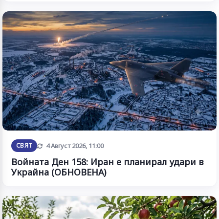
Обновена
СВЯТ
4 Август 2026, 11:00
Войната Ден 158: Иран е планирал удари в
Украйна (ОБНОВЕНА)