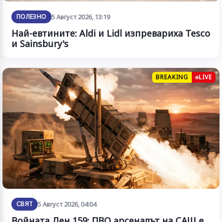
ПОЛЕЗНО
5 Август 2026, 13:19
Най-евтините: Aldi и Lidl изпревариха Tesco
и Sainsbury's
BREAKING
LIVE
СВЯТ
5 Август 2026, 04:04
Войната Ден 159: ПВО арсеналът на САЩ е