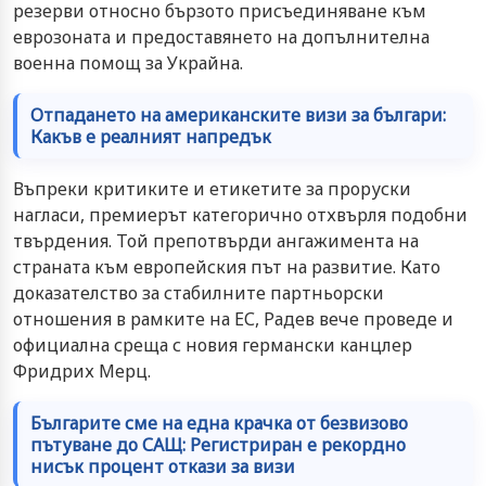
резерви относно бързото присъединяване към
еврозоната и предоставянето на допълнителна
военна помощ за Украйна.
Отпадането на американските визи за българи:
Какъв е реалният напредък
Въпреки критиките и етикетите за проруски
нагласи, премиерът категорично отхвърля подобни
твърдения. Той препотвърди ангажимента на
страната към европейския път на развитие. Като
доказателство за стабилните партньорски
отношения в рамките на ЕС, Радев вече проведе и
официална среща с новия германски канцлер
Фридрих Мерц.
Българите сме на една крачка от безвизово
пътуване до САЩ: Регистриран е рекордно
нисък процент откази за визи