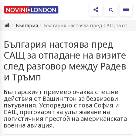
Ме
България
България настоява пред САЩ за отпадане на визите след разговор…
България настоява пред
САЩ за отпадане на визите
след разговор между Радев
и Тръмп
Българският премиер очаква спешни
действия от Вашингтон за безвизови
пътувания. Успоредно с това София и
САЩ преговарят за удължаване на
логистичния престой на американската
военна авиация.