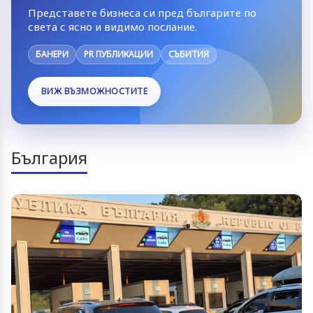
Представете бизнеса си пред българите по
света с ясно и видимо послание.
БАНЕРИ
PR ПУБЛИКАЦИИ
СЪБИТИЯ
ВИЖ ВЪЗМОЖНОСТИТЕ
България