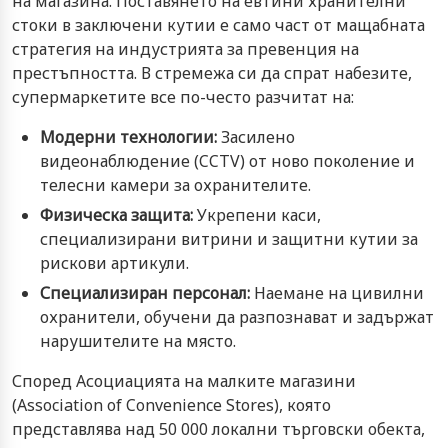
на магазина. Поставянето на евтини хранителни
стоки в заключени кутии е само част от мащабната
стратегия на индустрията за превенция на
престъпността. В стремежа си да спрат набезите,
супермаркетите все по-често разчитат на:
Модерни технологии:
Засилено
видеонаблюдение (CCTV) от ново поколение и
телесни камери за охранителите.
Физическа защита:
Укрепени каси,
специализирани витрини и защитни кутии за
рискови артикули.
Специализиран персонал:
Наемане на цивилни
охранители, обучени да разпознават и задържат
нарушителите на място.
Според Асоциацията на малките магазини
(Association of Convenience Stores), която
представлява над 50 000 локални търговски обекта,