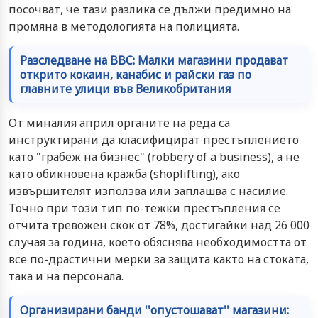
посочват, че тази разлика се дължи предимно на
промяна в методологията на полицията.
Разследване на BBC: Малки магазини продават
открито кокаин, канабис и райски газ по
главните улици във Великобритания
От миналия април органите на реда са
инструктирани да класифицират престъплението
като "грабеж на бизнес" (robbery of a business), а не
като обикновена кражба (shoplifting), ако
извършителят използва или заплашва с насилие.
Точно при този тип по-тежки престъпления се
отчита тревожен скок от 78%, достигайки над 26 000
случая за година, което обяснява необходимостта от
все по-драстични мерки за защита както на стоката,
така и на персонала.
Организирани банди ''опустошават'' магазини: