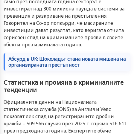
само през последната година секторът е
инвестирал над 300 милиона паунда в системи за
превенция и разкриване на престъпления.
Говорител на Co-op потвърди, че масираните
инвестиции дават резултат, като веригата отчита
сериозен спад на криминалните прояви в своите
обекти през изминалата година.
Абсурд в UK: Шоколадът стана новата мишена на
организираната престъпност
Статистика и промяна в криминалните
тенденции
Официалните данни на Националната
статистическа служба (ONS) за Англия и Уелс
показват лек спад на регистрираните дребни
кражби – 509 566 случая през 2025 г. спрямо 516 611
през предходната година. Експертите обаче