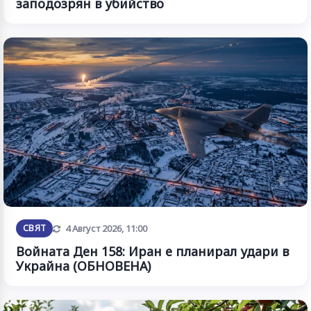
заподозрян в убийство
Обновена
СВЯТ
4 Август 2026, 11:00
Войната Ден 158: Иран е планирал удари в
Украйна (ОБНОВЕНА)