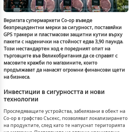
Веригата супермаркети Co-op въведе
безпрецедентни мерки за сигурност, поставяйки
GPS тракери и пластмасови защитни кутии върху
пакети с наденички на стойност едва 3,90 паунда.
Този нестандартен ход е поредният опит на
търговците във Великобритания да се справят с
масовите кражби по магазините, които
продължават да нанасят огромни финансови щети
на бизнеса.
Инвестиции в сигурността и нови
технологии
Проследяващите устройства, забелязани в обект на
Co-op в графство Съсекс, позволяват локализирането
на продуктите, след като те напуснат територията