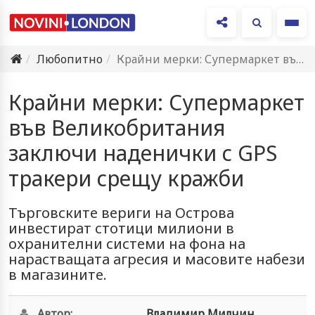
Ме
Любопитно
Крайни мерки: Супермаркет във Великобритания заключи наденички с GPS тракери…
Крайни мерки: Супермаркет
във Великобритания
заключи наденички с GPS
тракери срещу кражби
Търговските вериги на Острова
инвестират стотици милиони в
охранителни системи на фона на
нарастващата агресия и масовите набези
в магазините.
Автор:
Владимир Милчин