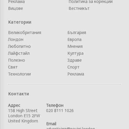
Реклама
Политика за корекции
Вицове
Вестникът
Категории
Великобритания
България
Лондон
Европа
Любопитно
Мнения
Лайфстайл
Култура
Полезно
Здраве
Свят
Спорт
Технологии
Реклама
Контакти
Адрес
Телефон
158 High Street
020 8111 1026
London E15 2FW
United Kingdom
Email
advertising@novini.london