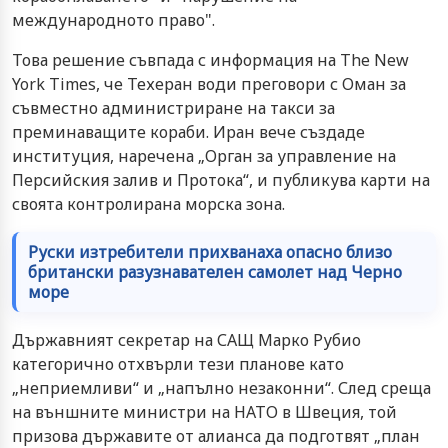
международното право".
Това решение съвпада с информация на The New
York Times, че Техеран води преговори с Оман за
съвместно администриране на такси за
преминаващите кораби. Иран вече създаде
институция, наречена „Орган за управление на
Персийския залив и Протока“, и публикува карти на
своята контролирана морска зона.
Руски изтребители прихванаха опасно близо
британски разузнавателен самолет над Черно
море
Държавният секретар на САЩ Марко Рубио
категорично отхвърли тези планове като
„неприемливи“ и „напълно незаконни“. След среща
на външните министри на НАТО в Швеция, той
призова държавите от алианса да подготвят „план