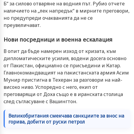
Б“ за силово отваряне на водния път. Рубио отчете
наличието на „лек напредък“ в мирните преговори,
но предупреди очакванията да не се
преувеличават.
Нови посредници и военна ескалация
В опит да бъде намерен изход от кризата, към
дипломатическите усилия, водени досега основно
от Пакистан, официално се присъедини и Катар.
Главнокомандващият на пакистанската армия Асим
Мунир пристигна в Техеран за разговори на най-
високо ниво. Успоредно с него, екип от
преговарящи от Доха също е в иранската столица
след съгласуване с Вашингтон.
Великобритания смекчава санкциите за внос на
горива, добити от руски петрол