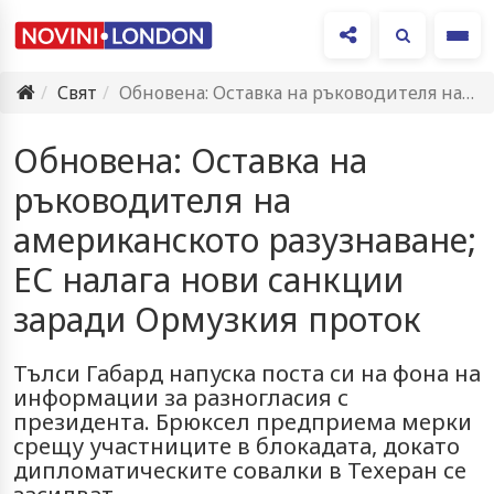
Ме
Свят
Обновена: Оставка на ръководителя на американското разузнаване; ЕС налага нови…
Обновена: Оставка на
ръководителя на
американското разузнаване;
ЕС налага нови санкции
заради Ормузкия проток
Тълси Габард напуска поста си на фона на
информации за разногласия с
президента. Брюксел предприема мерки
срещу участниците в блокадата, докато
дипломатическите совалки в Техеран се