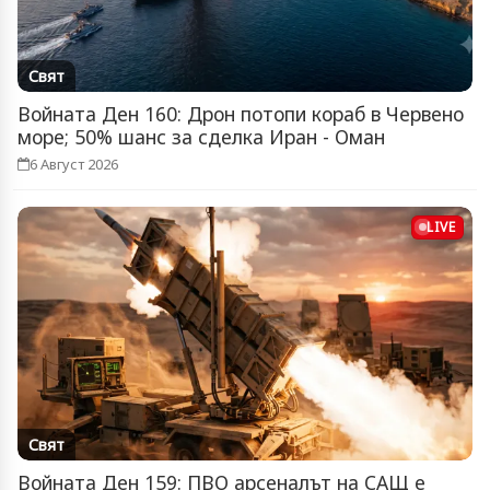
Свят
Войната Ден 160: Дрон потопи кораб в Червено
море; 50% шанс за сделка Иран - Оман
6 Август 2026
LIVE
Свят
Войната Ден 159: ПВО арсеналът на САЩ е