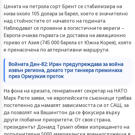
Цената на петрола сорт Брент се стабилизира на
нива около 105 долара за барел, което е значително
над стойностите от началото на годината.
Наблюдават се промени в логистичните вериги –
Европа очаква първата си доставка на авиационно
гориво от Азия (745 000 барела от Южна Корея), която
е пренасочена по алтернативни маршрути.
Войната Ден-82: Иран предупреждава за война
извън региона, докато три танкера преминаха
през Ормузкия проток
На фона на кризата, генералният секретар на НАТО
Марк Рюте заяви, че европейските съюзници трябва
постепенно да намалят зависимостта си от САЩ, за
да позволят на Вашингтон да се фокусира върху
други глобални приоритети. От своя страна,
президентът Доналд Тръмп обяви изпращането на
допълнителни 5000 американски военнослужещи в