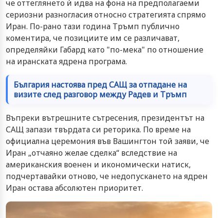
че оттеглянето ѝ идва на фона на предполагаеми
сериозни разногласия относно стратегията спрямо
Иран. По-рано тази година Тръмп публично
коментира, че позициите им се различават,
определяйки Габард като "по-мека" по отношение
на иранската ядрена програма.
България настоява пред САЩ за отпадане на
визите след разговор между Радев и Тръмп
Въпреки вътрешните сътресения, президентът на
САЩ запази твърдата си реторика. По време на
официална церемония във Вашингтон той заяви, че
Иран „отчаяно желае сделка“ вследствие на
американския военен и икономически натиск,
подчертавайки отново, че недопускането на ядрен
Иран остава абсолютен приоритет.