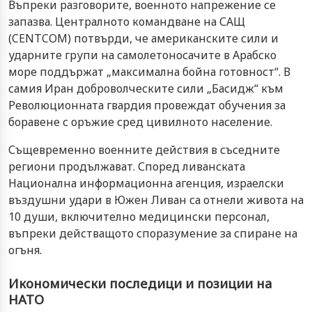
Въпреки разговорите, военното напрежение се
запазва. Централното командване на САЩ
(CENTCOM) потвърди, че американските сили и
ударните групи на самолетоносачите в Арабско
море поддържат „максимална бойна готовност“. В
самия Иран доброволческите сили „Басидж“ към
Революционната гвардия провеждат обучения за
боравене с оръжие сред цивилното население.
Същевременно военните действия в съседните
региони продължават. Според ливанската
Национална информационна агенция, израелски
въздушни удари в Южен Ливан са отнели живота на
10 души, включително медицински персонал,
въпреки действащото споразумение за спиране на
огъня.
Икономически последици и позиции на
НАТО