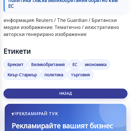
политика тласка Великобритания обратно към
ЕС
информация: Reuters / The Guardian / Британски
медии изображение: Тематично / илюстративно
авторски генерирано изображение
Етикети
Брекзит
Великобритания
ЕС
икономика
Киър-Стармър
политика
търговия
НАЗАД
РЕКЛАМИРАЙ ТУК
Рекламирайте вашият бизнес