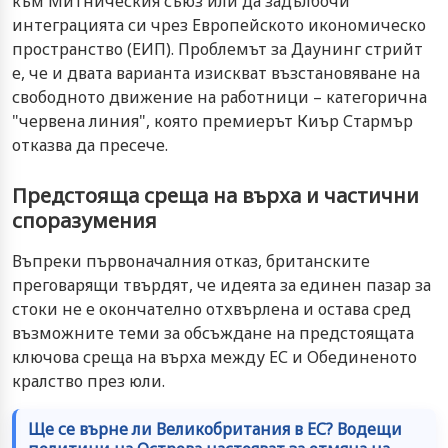
към Митническия съюз или да задълбочи
интеграцията си чрез Европейското икономическо
пространство (ЕИП). Проблемът за Даунинг стрийт
е, че и двата варианта изискват възстановяване на
свободното движение на работници – категорична
"червена линия", която премиерът Киър Стармър
отказва да пресече.
Предстояща среща на върха и частични
споразумения
Въпреки първоначалния отказ, британските
преговарящи твърдят, че идеята за единен пазар за
стоки не е окончателно отхвърлена и остава сред
възможните теми за обсъждане на предстоящата
ключова среща на върха между ЕС и Обединеното
кралство през юли.
Ще се върне ли Великобритания в ЕС? Водещи