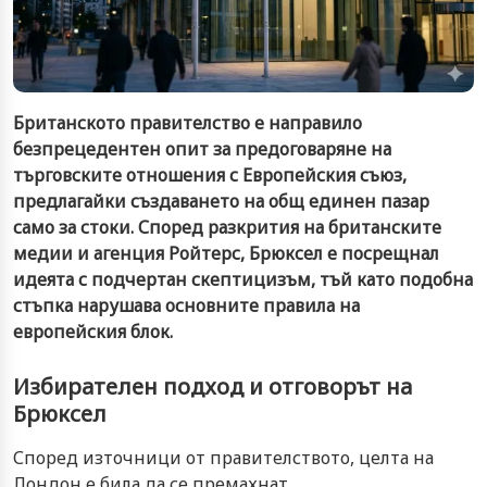
Британското правителство е направило
безпрецедентен опит за предоговаряне на
търговските отношения с Европейския съюз,
предлагайки създаването на общ единен пазар
само за стоки. Според разкрития на британските
медии и агенция Ройтерс, Брюксел е посрещнал
идеята с подчертан скептицизъм, тъй като подобна
стъпка нарушава основните правила на
европейския блок.
Избирателен подход и отговорът на
Брюксел
Според източници от правителството, целта на
Лондон е била да се премахнат