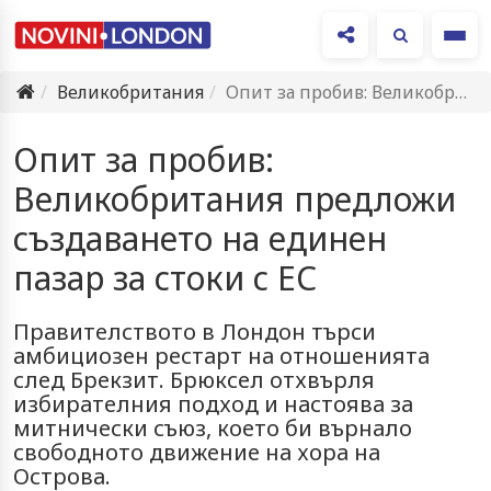
Ме
Великобритания
Опит за пробив: Великобритания предложи създаването на единен пазар за…
Опит за пробив:
Великобритания предложи
създаването на единен
пазар за стоки с ЕС
Правителството в Лондон търси
амбициозен рестарт на отношенията
след Брекзит. Брюксел отхвърля
избирателния подход и настоява за
митнически съюз, което би върнало
свободното движение на хора на
Острова.