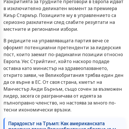
Разкритията за трудните преговори в Европа идват
в изключително деликатен момент за премиера
Киър Стармър. Позициите му в управлението са
сериозно разклатени след слабите резултати на
местните и регионални избори.
В редиците на управляващата партия вече се
оформят потенциални претенденти за лидерския
пост, които заемат по-радикални позиции относно
Европа. Уес Стрийтинг, който наскоро подаде
оставка като министър на здравеопазването,
открито заяви, че Великобритания трябва един ден
да се върне в ЕС. От своя страна, кметът на
Манчестър Анди Бърнъм, също сочен за възможен
лидер, засега се разграничава от идеята за
пълноправно членство, но настоява за много по-
тесни икономически връзки.
Парадоксът на Тръмп: Как американската