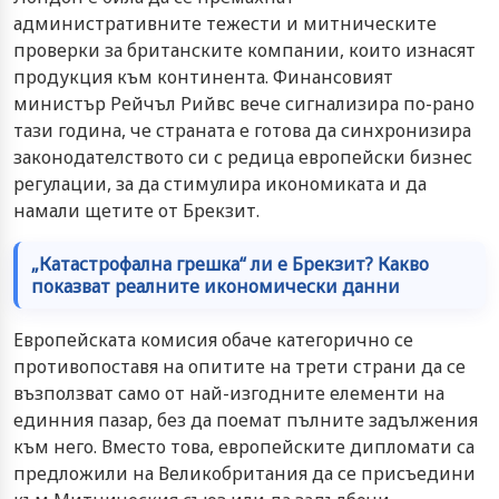
административните тежести и митническите
проверки за британските компании, които изнасят
продукция към континента. Финансовият
министър Рейчъл Рийвс вече сигнализира по-рано
тази година, че страната е готова да синхронизира
законодателството си с редица европейски бизнес
регулации, за да стимулира икономиката и да
намали щетите от Брекзит.
„Катастрофална грешка“ ли е Брекзит? Какво
показват реалните икономически данни
Европейската комисия обаче категорично се
противопоставя на опитите на трети страни да се
възползват само от най-изгодните елементи на
единния пазар, без да поемат пълните задължения
към него. Вместо това, европейските дипломати са
предложили на Великобритания да се присъедини