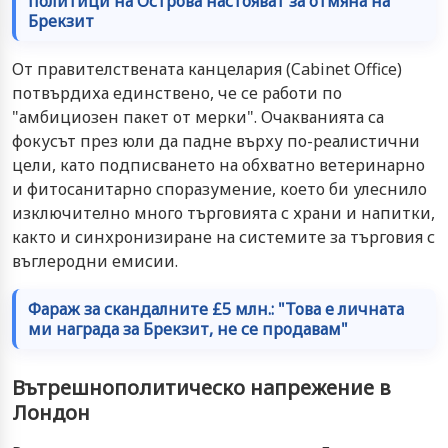
политици на Острова настояват за отмяна на
Брекзит
От правителствената канцелария (Cabinet Office)
потвърдиха единствено, че се работи по
"амбициозен пакет от мерки". Очакванията са
фокусът през юли да падне върху по-реалистични
цели, като подписването на обхватно ветеринарно
и фитосанитарно споразумение, което би улеснило
изключително много търговията с храни и напитки,
както и синхронизиране на системите за търговия с
въглеродни емисии.
Фараж за скандалните £5 млн.: "Това е личната
ми награда за Брекзит, не се продавам"
Вътрешнополитическо напрежение в
Лондон