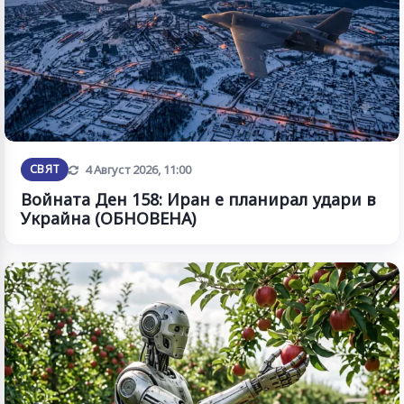
Обновена
СВЯТ
4 Август 2026, 11:00
Войната Ден 158: Иран е планирал удари в
Украйна (ОБНОВЕНА)