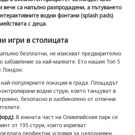
и вече са напълно разпродадени, а пътуването
интерактивните водни фонтани (splash pads)
мействата с деца.
и игри в столицата
напълно безплатни, не изискват предварително
о забавление за най-малките. Ето нашия Топ 5
в Лондон:
 най-популярните локации в града. Площадът
контролирани водни струи, които танцуват в
громно, безопасно и заобиколено от отлични
ителите.
форд):
В южната част на Олимпийския парк се
нт от 195 струи, които изригват
предлага перфектни условия за целодневен