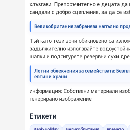
хлъзгави. Препоръчително е децата да 
сандали с добро сцепление, за да се из
Великобритания забранява напълно прода
Тъй като тези зони обикновено са изло
задължително използвайте водоустойчи
шапки и подсигурете резервни сухи дрех
Летни облекчения за семействата: Безпл
евтини храни
информация: Собствени материали изоб
генерирано изображение
Етикети
Bank-Holiday
Великобритания
времето