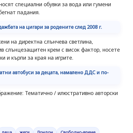
носят специални обувки за вода или гумени
бегнат падания.
жбата на цигари за родените след 2008 г.
жени на директна слънчева светлина,
в слънцезащитен крем с висок фактор, носете
и и кърпи за края на игрите.
атни автобуси за децата, намалено ДДС и по-
ражение: Тематично / илюстративно авторски
деца
жеги
Лондон
Свободно-време