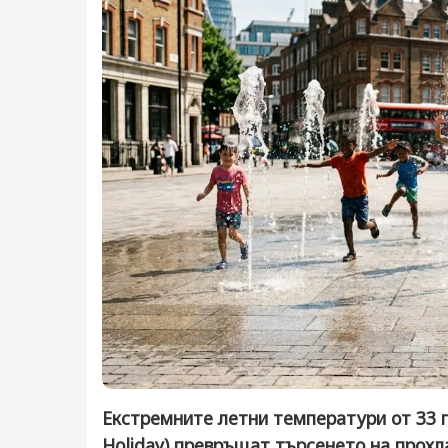
Екстремните летни температури от 33 г
Holiday) превръщат търсенето на прохл