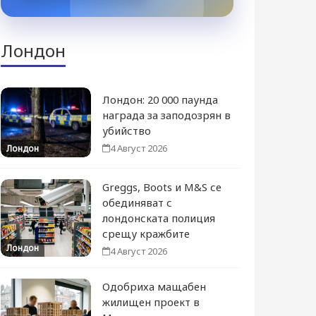
Лондон
Лондон: 20 000 паунда
награда за заподозрян в
убийство
4 Август 2026
Лондон
Greggs, Boots и M&S се
обединяват с
лондонската полиция
срещу кражбите
Лондон
4 Август 2026
Одобриха мащабен
жилищен проект в