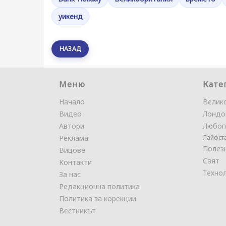
уикенд
НАЗАД
Меню
Кате
Начало
Велик
Видео
Лондо
Автори
Любоп
Реклама
Лайфст
Полез
Вицове
Свят
Контакти
Техно
За нас
Редакционна политика
Политика за корекции
Вестникът