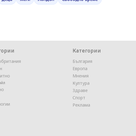
гории
Категории
обритания
България
н
Европа
итно
Мнения
айл
Култура
но
Здраве
Спорт
логии
Реклама