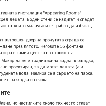
тивната инсталация "Appearing Rooms"
сред децата. Водни стени се издигат и спадат
аи, от които малчуганите трябва да избягат,
т вътрешен двор на прочутата сграда се
ждане през лятото. Неговите 55 фонтана
а игра в самия център на столицата.
Макар да не е традиционна водна площадка,
лно проектиран, за да могат децата (а и
тудената вода. Намира се в сърцето на парка,
не с разходка на сянка.
лите
вни, но настилките около тях често стават