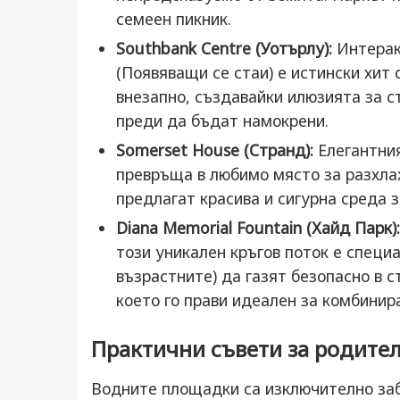
семеен пикник.
Southbank Centre (Уотърлу):
Интерак
(Появяващи се стаи) е истински хит 
внезапно, създавайки илюзията за ст
преди да бъдат намокрени.
Somerset House (Странд):
Елегантния
превръща в любимо място за разхла
предлагат красива и сигурна среда з
Diana Memorial Fountain (Хайд Парк):
този уникален кръгов поток е специа
възрастните) да газят безопасно в с
което го прави идеален за комбинира
Практични съвети за родите
Водните площадки са изключително заба