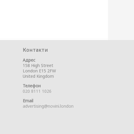
Контакти
Адрес
158 High Street
London E15 2FW
United Kingdom
Телефон
020 8111 1026
Email
advertising@novini.london