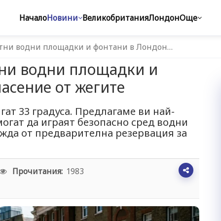
Начало
Новини
Великобритания
Лондон
Още
атни водни площадки и фонтани в Лондон…
тни водни площадки и
пасение от жегите
ат 33 градуса. Предлагаме ви най-
могат да играят безопасно сред водни
ужда от предварителна резервация за
Прочитания:
1983