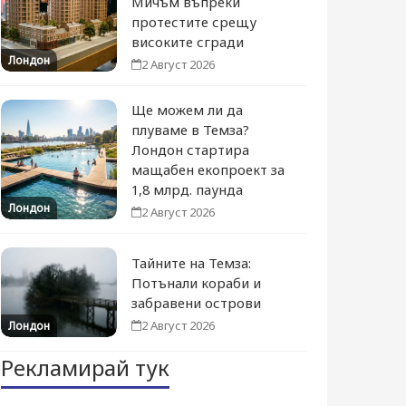
Мичъм въпреки
протестите срещу
високите сгради
Лондон
2 Август 2026
Ще можем ли да
плуваме в Темза?
Лондон стартира
мащабен екопроект за
1,8 млрд. паунда
Лондон
2 Август 2026
Тайните на Темза:
Потънали кораби и
забравени острови
2 Август 2026
Лондон
Рекламирай тук