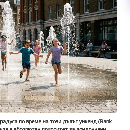
радуса по време на този дълъг уикенд (Bank
ада в абсолютен приоритет за лондончани.