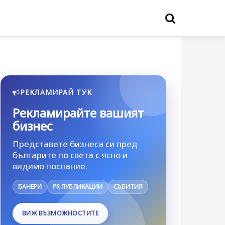
РЕКЛАМИРАЙ ТУК
Рекламирайте вашият
бизнес
Представете бизнеса си пред
българите по света с ясно и
видимо послание.
БАНЕРИ
PR ПУБЛИКАЦИИ
СЪБИТИЯ
ВИЖ ВЪЗМОЖНОСТИТЕ