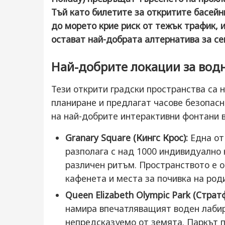
Тъй като билетите за откритите басейн
до морето крие риск от тежък трафик, 
остават най-добрата алтернатива за се
Най-добрите локации за водн
Тези открити градски пространства са 
планиране и предлагат часове безопасн
на най-добрите интерактивни фонтани 
Granary Square (Кингс Крос):
Една от
разполага с над 1000 индивидуално 
различен ритъм. Пространството е о
кафенета и места за почивка на род
Queen Elizabeth Olympic Park (Страт
намира впечатляващият воден лабири
непредсказуемо от земята. Паркът 