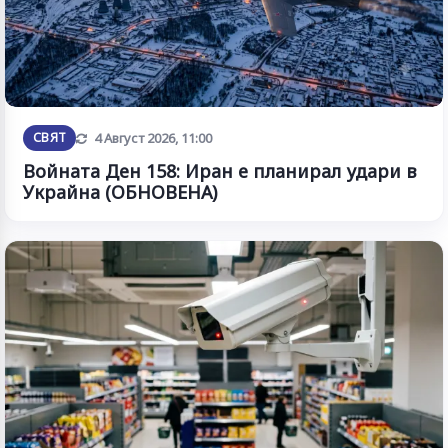
Обновена
СВЯТ
4 Август 2026, 11:00
Войната Ден 158: Иран е планирал удари в
Украйна (ОБНОВЕНА)