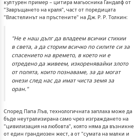
културен пример – цитира магьосника Гандалф от
"Завръщането на краля", част от поредицата
"Властелинът на пръстените" на Дж. Р. Р. Толкин:
"Не е наш дълг да владеем всички стихии
в света, а да сторим всичко по силите си за
спасението на времето, в което ни е
отредено да живеем, изкоренявайки злото
от полята, които познаваме, за да могат
онези след нас да имат чиста земя за
оран."
Според Папа Лъв, технологичната заплаха може да
бъде неутрализирана само чрез изграждането на
"цивилизация на любовта", която няма да възникне
от един грандиозен жест, а от "сумата на малки и