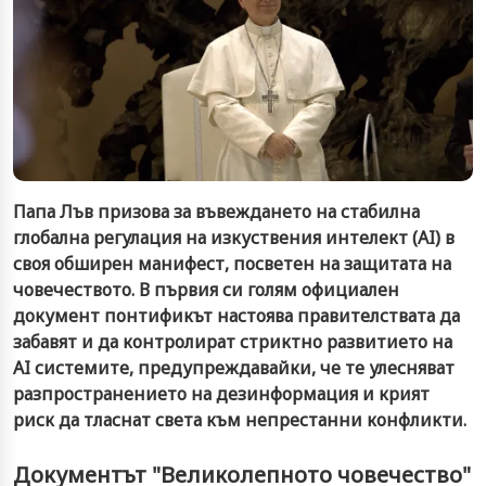
Папа Лъв призова за въвеждането на стабилна
глобална регулация на изкуствения интелект (AI) в
своя обширен манифест, посветен на защитата на
човечеството. В първия си голям официален
документ понтификът настоява правителствата да
забавят и да контролират стриктно развитието на
AI системите, предупреждавайки, че те улесняват
разпространението на дезинформация и крият
риск да тласнат света към непрестанни конфликти.
Документът "Великолепното човечество"