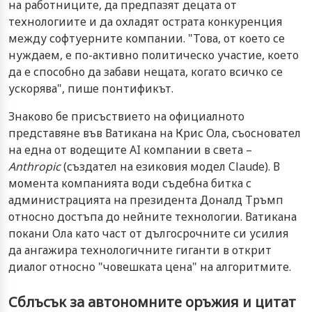
на работниците, да предпазят децата от
технологиите и да охладят острата конкуренция
между софтуерните компании. "Това, от което се
нуждаем, е по-активно политическо участие, което
да е способно да забави нещата, когато всичко се
ускорява", пише понтификът.
Знаково бе присъствието на официалното
представяне във Ватикана на Крис Ола, съосновател
на една от водещите AI компании в света –
Anthropic
(създател на езиковия модел Claude). В
момента компанията води съдебна битка с
администрацията на президента Доналд Тръмп
относно достъпа до нейните технологии. Ватикана
покани Ола като част от дългосрочните си усилия
да ангажира технологичните гиганти в открит
диалог относно "човешката цена" на алгоритмите.
Сблъсък за автономните оръжия и цитат