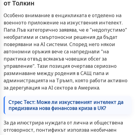
от Толкин
Особено внимание в енцикликата е отделено на
военното приложение на изкуствения интелект.
Папа Лъв категорично заявява, че е "недопустимо"
необратими и смъртоносни решения да бъдат
поверявани на AI системи. Според него някои
автономни оръжия вече са напреднали "на
практика отвъд всякакъв човешки обсег за
управление". Тази позиция очертава сериозно
разминаване между родения в САЩ папа и
администрацията на Тръмп, която работи активно
за дерегулация на AI сектора в Америка.
Стрес Тест: Може ли изкуственият интелект да
предизвика нова финансова криза в UK?
За да илюстрира нуждата от лична и обществена
отговорност, понтификът използва необичаен