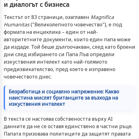
и диалогът с бизнеса
Текстът от 83 страници, озаглавен
Magnifica
Humanitas
("Великолепното човечество"), е под
формата на енциклика – един от най-
авторитетните документи, които един папа може
да издаде. Той беше дългоочакван, след като броени
дни след избирането си Папа Лъв определи
изкуствения интелект като най-голямото
предизвикателство, пред което е изправено
човечеството днес.
Безработица и социално напрежение: Какво
наистина мислят британците за възхода на
изкуствения интелект
В текста се настоява собствеността върху AI
данните да не се оставя единствено в частни ръце.
Папата призовава политиците да защитят правата