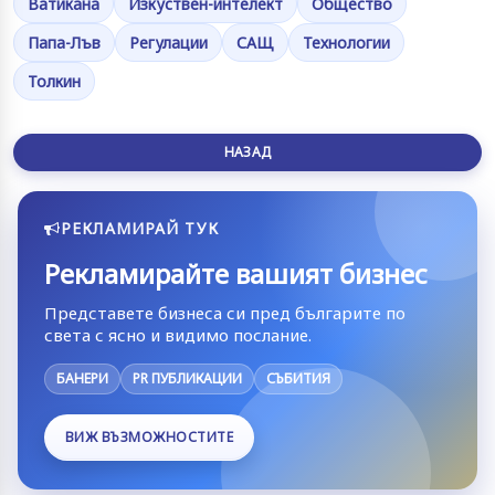
Ватикана
Изкуствен-интелект
Общество
Папа-Лъв
Регулации
САЩ
Технологии
Толкин
НАЗАД
РЕКЛАМИРАЙ ТУК
Рекламирайте вашият бизнес
Представете бизнеса си пред българите по
света с ясно и видимо послание.
БАНЕРИ
PR ПУБЛИКАЦИИ
СЪБИТИЯ
ВИЖ ВЪЗМОЖНОСТИТЕ