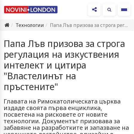
Ме
Технологии
Папа Лъв призова за строга регулация на изкуствения интелект и…
Папа Лъв призова за строга
регулация на изкуствения
интелект и цитира
"Властелинът на
пръстените"
Главата на Римокатолическата църква
издаде своята първа енциклика,
посветена на рисковете от новите
технологии. Документът призовава за
забавяне на разработките и запазване на