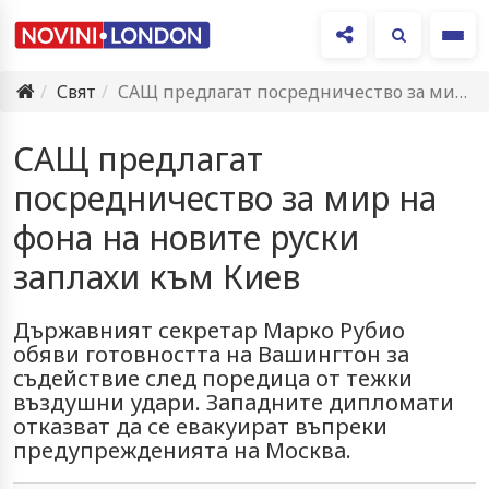
Ме
Свят
САЩ предлагат посредничество за мир на фона на новите руски…
САЩ предлагат
посредничество за мир на
фона на новите руски
заплахи към Киев
Държавният секретар Марко Рубио
обяви готовността на Вашингтон за
съдействие след поредица от тежки
въздушни удари. Западните дипломати
отказват да се евакуират въпреки
предупрежденията на Москва.