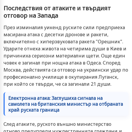
Последствия от атаките и твърдият
отговор на Запада
През изминалия уикенд руските сили предприеха
масирана атака с десетки дронове и ракети,
включително с хиперзвуковата ракета "Орешник".
Ударите отнеха живота на четирима души в Киев и
причиниха сериозни материални щети. Още един
човек е загинал при нощна атака в Одеса. Според
Москва, действията са отговор на украински удар по
професионално училище в окупирания Луганск,
при който се твърди, че са загинали 21 души.
Електронна атака: Заглушиха сигнала на
самолета на британския министър на отбраната
край руската граница
След атаките, руското външно министерство
отново предупреди чуждестранните граждани и