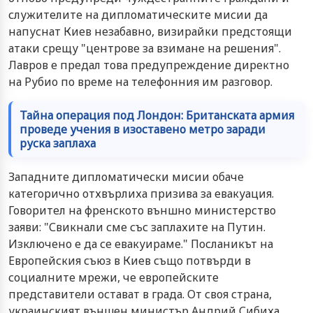
служителите на дипломатическите мисии да
напуснат Киев незабавно, визирайки предстоящи
атаки срещу "центрове за взимане на решения".
Лавров е предал това предупреждение директно
на Рубио по време на телефонния им разговор.
Тайна операция под Лондон: Британската армия
проведе учения в изоставено метро заради
руска заплаха
Западните дипломатически мисии обаче
категорично отхвърлиха призива за евакуация.
Говорител на френското външно министерство
заяви: "Свикнали сме със заплахите на Путин.
Изключено е да се евакуираме." Посланикът на
Европейския съюз в Киев също потвърди в
социалните мрежи, че европейските
представители остават в града. От своя страна,
украинският външен министър Андрий Сибиха