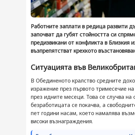
Работните заплати в редица развити д
започват да губят стойността си спрям
предизвикани от конфликта в Близкия и
възпрепятстват крехкото възстановява
Ситуацията във Великобрита
В Обединеното кралство средните доход
изражение през първото тримесечие на 
през идните месеци. Това се случва на
безработицата се покачва, а свободните
пет години насам, което намалява възм
високи възнаграждения.