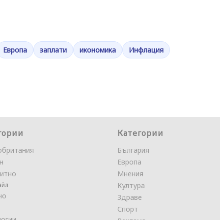
Европа
заплати
икономика
Инфлация
гории
Категории
обритания
България
н
Европа
итно
Мнения
айл
Култура
но
Здраве
Спорт
логии