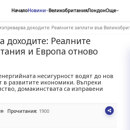
Начало
Новини
Великобритания
Лондон
Още
зпреварва доходите: Реалните заплати във Великобри
 доходите: Реалните
тания и Европа отново
енергийната несигурност водят до нов
т в развитите икономики. Въпреки
ство, домакинствата са изправени
Прочитания:
1900