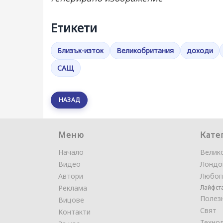
Етикети
Близък-изток
Великобритания
доходи
САЩ
НАЗАД
Меню
Кате
Начало
Велик
Видео
Лондо
Автори
Любоп
Реклама
Лайфст
Полез
Вицове
Свят
Контакти
Техно