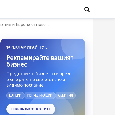
тания и Европа отново…
РЕКЛАМИРАЙ ТУК
Рекламирайте вашият
бизнес
Представете бизнеса си пред
българите по света с ясно и
видимо послание.
БАНЕРИ
PR ПУБЛИКАЦИИ
СЪБИТИЯ
ВИЖ ВЪЗМОЖНОСТИТЕ