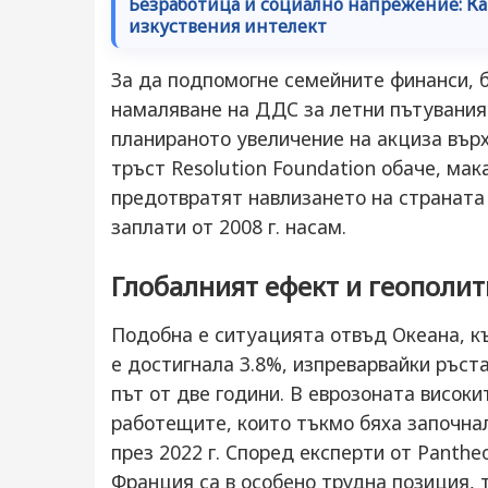
Безработица и социално напрежение: Ка
изкуствения интелект
За да подпомогне семейните финанси, 
намаляване на ДДС за летни пътувания 
планираното увеличение на акциза вър
тръст Resolution Foundation обаче, мак
предотвратят навлизането на страната 
заплати от 2008 г. насам.
Глобалният ефект и геополит
Подобна е ситуацията отвъд Океана, к
е достигнала 3.8%, изпреварвайки ръст
път от две години. В еврозоната висок
работещите, които тъкмо бяха започна
през 2022 г. Според експерти от Panth
Франция са в особено трудна позиция, 