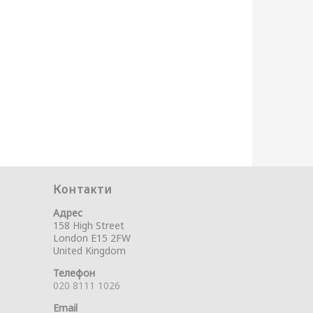
Контакти
Адрес
158 High Street
London E15 2FW
United Kingdom
Телефон
020 8111 1026
Email