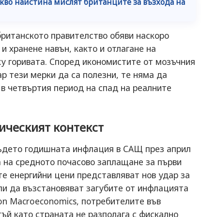
кво наистина мислят британците за възхода на
британското правителство обяви наскоро
и хранене навън, както и отлагане на
ху горивата. Според икономистите от мозъчния
ар тези мерки да са полезни, те няма да
в четвъртия период на спад на реалните
ическият контекст
ъдето годишната инфлация в САЩ през април
а на средното почасово заплащане за първи
ите енергийни цени представляват нов удар за
ли да възстановяват загубите от инфлацията
eon Macroeconomics, потребителите във
тъй като страната не разполага с фискално