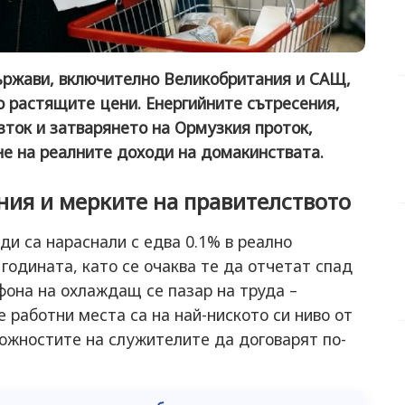
ържави, включително Великобритания и САЩ,
о растящите цени. Енергийните сътресения,
зток и затварянето на Ормузкия проток,
не на реалните доходи на домакинствата.
ния и мерките на правителството
и са нараснали с едва 0.1% в реално
годината, като се очаква те да отчетат спад
 фона на охлаждащ се пазар на труда –
 работни места са на най-ниското си ниво от
ожностите на служителите да договарят по-