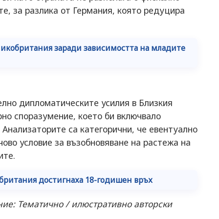
е, за разлика от Германия, която редуцира
ликобритания заради зависимостта на младите
лно дипломатическите усилия в Близкия
ирно споразумение, което би включвало
 Анализаторите са категорични, че евентуално
чово условие за възобновяване на растежа на
ите.
британия достигнаха 18-годишен връх
ние: Тематично / илюстративно авторски