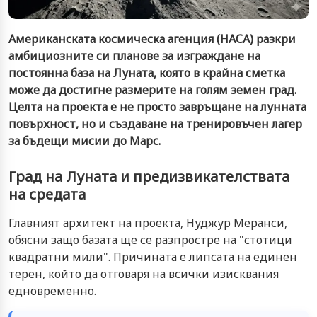
Американската космическа агенция (НАСА) разкри
амбициозните си планове за изграждане на
постоянна база на Луната, която в крайна сметка
може да достигне размерите на голям земен град.
Целта на проекта е не просто завръщане на лунната
повърхност, но и създаване на тренировъчен лагер
за бъдещи мисии до Марс.
Град на Луната и предизвикателствата
на средата
Главният архитект на проекта, Нуджур Меранси,
обясни защо базата ще се разпростре на "стотици
квадратни мили". Причината е липсата на единен
терен, който да отговаря на всички изисквания
едновременно.