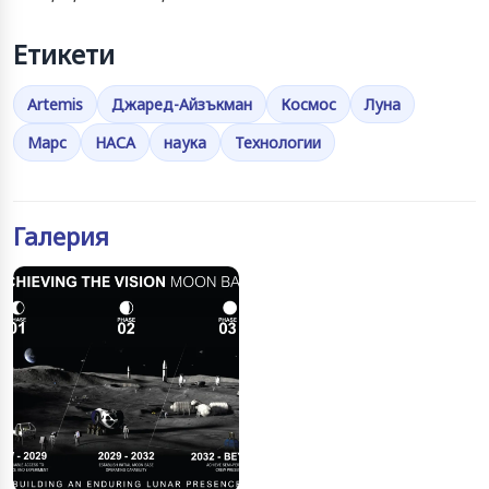
Етикети
Artemis
Джаред-Айзъкман
Космос
Луна
Марс
НАСА
наука
Технологии
Галерия