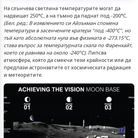
На слънчева светлина температурите могат да
надвишат 250°C, а на тъмно да паднат под -200°C.
(Бел. ред.: В изявлението си Айзъкман спомена
температури в засенчените кратери "под -400°C", но
тъй като абсолютната нула във физиката е -273.15°C,
става въпрос за температурната скала по Фаренхайт,
което се равнява на около -240°C).
Липсва
атмосфера, която да смекчи тези крайности или да
предпази астронавтите от космическата радиация
и метеоритите.