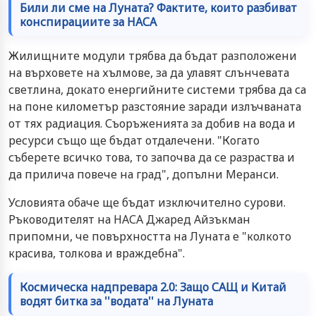
Били ли сме на Луната? Фактите, които разбиват
конспирациите за НАСА
Жилищните модули трябва да бъдат разположени
на върховете на хълмове, за да улавят слънчевата
светлина, докато енергийните системи трябва да са
на поне километър разстояние заради излъчваната
от тях радиация. Съоръженията за добив на вода и
ресурси също ще бъдат отдалечени. "Когато
съберете всичко това, то започва да се разраства и
да прилича повече на град", допълни Меранси.
Условията обаче ще бъдат изключително сурови.
Ръководителят на НАСА Джаред Айзъкман
припомни, че повърхността на Луната е "колкото
красива, толкова и враждебна".
Космическа надпревара 2.0: Защо САЩ и Китай
водят битка за ''водата'' на Луната