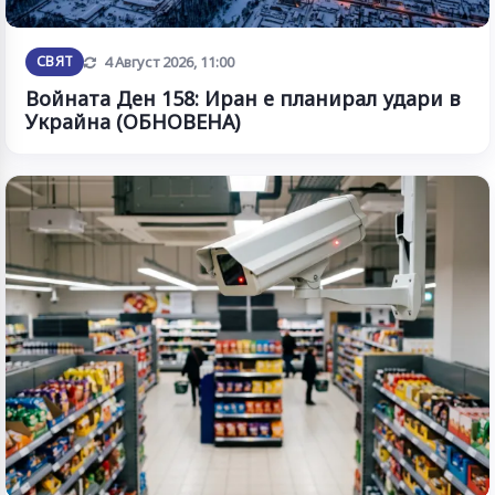
Обновена
СВЯТ
4 Август 2026, 11:00
Войната Ден 158: Иран е планирал удари в
Украйна (ОБНОВЕНА)