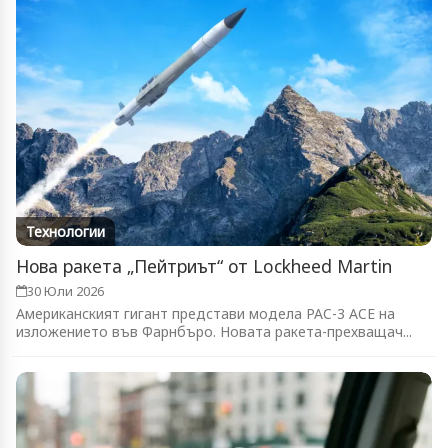
Технологии
Нова ракета „Пейтриът“ от Lockheed Martin
30 Юли 2026
Американският гигант представи модела PAC-3 ACE на
изложението във Фарнбъро. Новата ракета-прехващач...