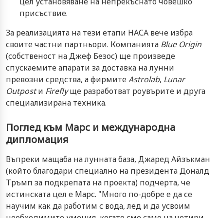
цел установяване на непрекъснато човешко
присъствие.
За реализацията на тези етапи НАСА вече избра
своите частни партньори. Компанията
Blue Origin
(собственост на Джеф Безос) ще произведе
спускаемите апарати за доставка на лунни
превозни средства, а фирмите
Astrolab
,
Lunar
Outpost
и
Firefly
ще разработват роувърите и друга
специализирана техника.
Поглед към Марс и международна
дипломация
Въпреки мащаба на лунната база, Джаред Айзъкман
(който благодари специално на президента Доналд
Тръмп за подкрепата на проекта) подчерта, че
истинската цел е Марс. "Много по-добре е да се
научим как да работим с вода, лед и да усвоим
необходимите умения, когато сме само на четири