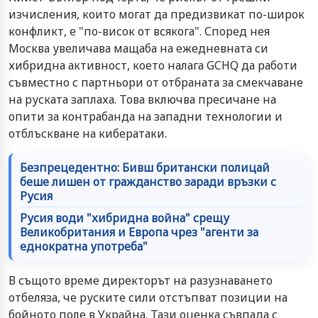
изчисления, които могат да предизвикат по-широк
конфликт, е "по-висок от всякога". Според нея
Москва увеличава мащаба на ежедневната си
хибридна активност, което налага GCHQ да работи
съвместно с партньори от отбраната за смекчаване
на руската заплаха. Това включва пресичане на
опити за контрабанда на западни технологии и
отблъскване на кибератаки.
Безпрецедентно: Бивш британски полицай
беше лишен от гражданство заради връзки с
Русия
Русия води "хибридна война" срещу
Великобритания и Европа чрез "агенти за
еднократна употреба"
В същото време директорът на разузнаването
отбеляза, че руските сили отстъпват позиции на
бойното поле в Украйна. Тази оценка съвпада с