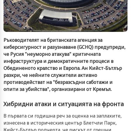
Ръководителят на британската агенция за
киберсигурност и разузнаване (GCHQ) предупреди,
че Русия "неуморно атакува" критичната
инфраструктура и демократичните процеси в
Обединеното кралство и Европа. Ан Кийст-Бътлър
разкри, че нейните служители активно
противодействат на "безразсъдни саботажи и
опити за убийства", организирани от Кремъл.
Хибридни атаки и ситуацията на фронта
В първата си годишна реч за оценка на заплахите,
изнесена в историческия център Блетчли Парк,
Кийст-Бътлър подчерта, че рискът от грешни