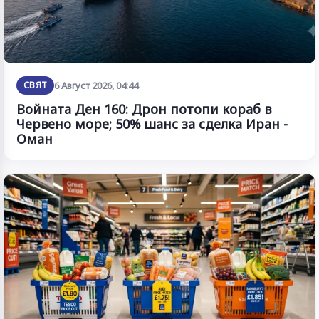
СВЯТ
6 Август 2026, 04:44
Войната Ден 160: Дрон потопи кораб в
Червено море; 50% шанс за сделка Иран -
Оман