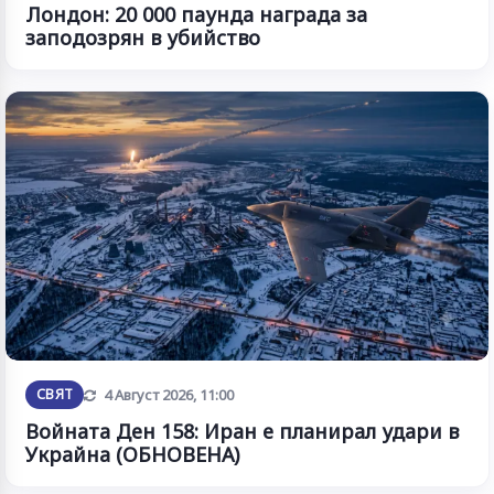
Лондон: 20 000 паунда награда за
заподозрян в убийство
Обновена
СВЯТ
4 Август 2026, 11:00
Войната Ден 158: Иран е планирал удари в
Украйна (ОБНОВЕНА)