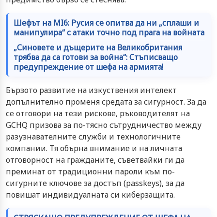
Шефът на MI6: Русия се опитва да ни „сплаши и
манипулира“ с атаки точно под прага на войната
„Синовете и дъщерите на Великобритания
трябва да са готови за война“: Стъписващо
предупреждение от шефа на армията!
Бързото развитие на изкуствения интелект
допълнително променя средата за сигурност. За да
се отговори на тези рискове, ръководителят на
GCHQ призова за по-тясно сътрудничество между
разузнавателните служби и технологичните
компании. Тя обърна внимание и на личната
отговорност на гражданите, съветвайки ги да
преминат от традиционни пароли към по-
сигурните ключове за достъп (passkeys), за да
повишат индивидуалната си киберзащита.