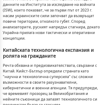
данните на Института за изследване на войната
(ISW), които показват, че за първи път от 2023 г.
насам украинските сили започват да възвръщат
повече територии, отколкото губят. Според
анализаторите, руският напредък стагнира, докато
Украйна прилага нови тактически и оперативни
концепции.
Китайската технологична експанзия и
ролята на гражданите
Речта обхвана и предизвикателствата, свързани с
Китай. Кийст-Бътлър определи страната като
"научна и технологична суперсила" със сложни
възможности в своите разузнавателни,
кибернетични и военни агенции. Тя предупреди,
че времевият прозорец за Великобритания и
нейните съюзници да запазят технологичното си
предимство бързо се стеснява.