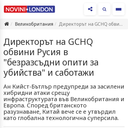
Ме
Великобритания
Директорът на GCHQ обвини Русия в "безразсъдни опити за убийства"…
Директорът на GCHQ
обвини Русия в
"безразсъдни опити за
убийства" и саботажи
Ан Кийст-Бътлър предупреди за засилени
хибридни атаки срещу
инфраструктурата във Великобритания и
Европа. Според британското
разузнаване, Китай вече се е утвърдил
като глобална технологична суперсила.