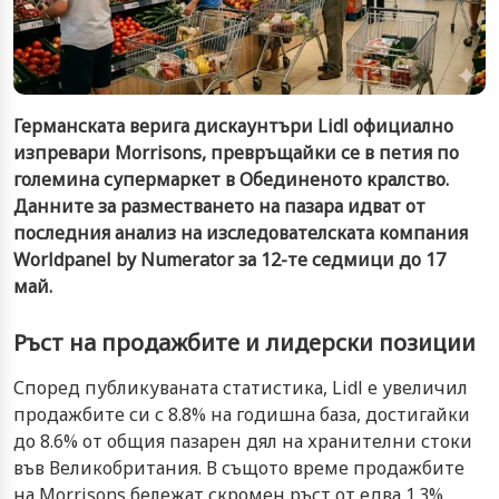
Германската верига дискаунтъри Lidl официално
изпревари Morrisons, превръщайки се в петия по
големина супермаркет в Обединеното кралство.
Данните за разместването на пазара идват от
последния анализ на изследователската компания
Worldpanel by Numerator за 12-те седмици до 17
май.
Ръст на продажбите и лидерски позиции
Според публикуваната статистика, Lidl е увеличил
продажбите си с 8.8% на годишна база, достигайки
до 8.6% от общия пазарен дял на хранителни стоки
във Великобритания. В същото време продажбите
на Morrisons бележат скромен ръст от едва 1.3%,