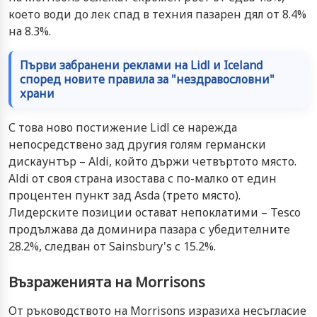
което води до лек спад в техния пазарен дял от 8.4%
на 8.3%.
Първи забранени реклами на Lidl и Iceland
според новите правила за "нездравословни"
храни
С това ново постижение Lidl се нарежда
непосредствено зад другия голям германски
дискаунтър – Aldi, който държи четвъртото място.
Aldi от своя страна изостава с по-малко от един
процентен пункт зад Asda (трето място).
Лидерските позиции остават непоклатими – Tesco
продължава да доминира пазара с убедителните
28.2%, следван от Sainsbury's с 15.2%.
Възраженията на Morrisons
От ръководството на Morrisons изразиха несъгласие