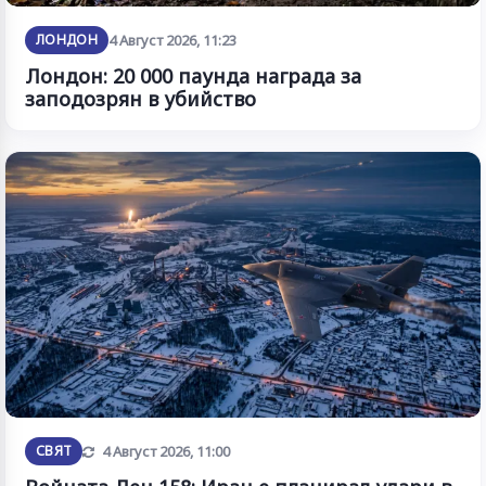
ЛОНДОН
4 Август 2026, 11:23
Лондон: 20 000 паунда награда за
заподозрян в убийство
Обновена
СВЯТ
4 Август 2026, 11:00