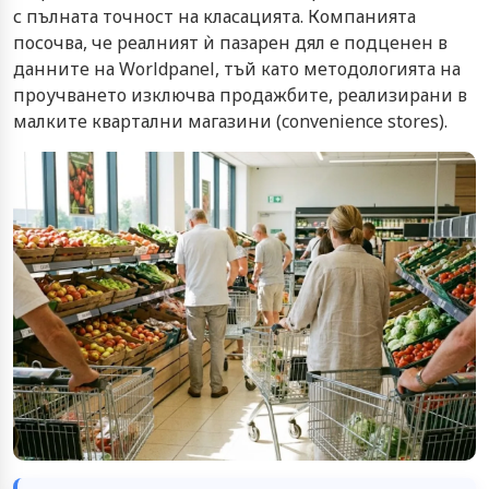
с пълната точност на класацията. Компанията
посочва, че реалният ѝ пазарен дял е подценен в
данните на Worldpanel, тъй като методологията на
проучването изключва продажбите, реализирани в
малките квартални магазини (convenience stores).