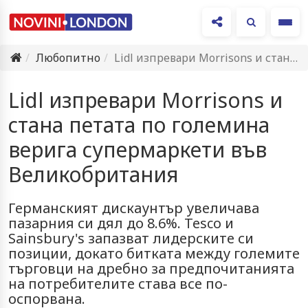
Ме
Любопитно
Lidl изпревари Morrisons и стана петата по големина верига супермаркети…
Lidl изпревари Morrisons и
стана петата по големина
верига супермаркети във
Великобритания
Германският дискаунтър увеличава
пазарния си дял до 8.6%. Tesco и
Sainsbury's запазват лидерските си
позиции, докато битката между големите
търговци на дребно за предпочитанията
на потребителите става все по-
оспорвана.