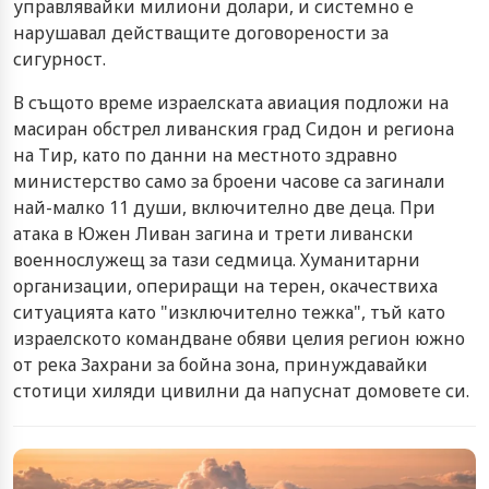
управлявайки милиони долари, и системно е
нарушавал действащите договорености за
сигурност.
В същото време израелската авиация подложи на
масиран обстрел ливанския град Сидон и региона
на Тир, като по данни на местното здравно
министерство само за броени часове са загинали
най-малко 11 души, включително две деца. При
атака в Южен Ливан загина и трети ливански
военнослужещ за тази седмица. Хуманитарни
организации, опериращи на терен, окачествиха
ситуацията като "изключително тежка", тъй като
израелското командване обяви целия регион южно
от река Захрани за бойна зона, принуждавайки
стотици хиляди цивилни да напуснат домовете си.