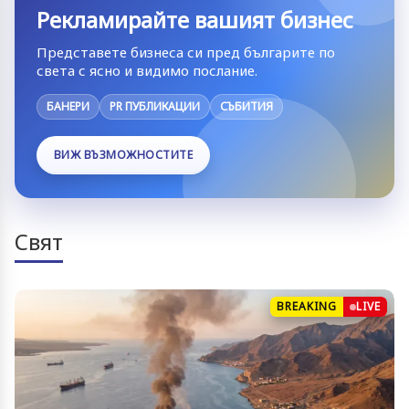
Рекламирайте вашият бизнес
Представете бизнеса си пред българите по
света с ясно и видимо послание.
БАНЕРИ
PR ПУБЛИКАЦИИ
СЪБИТИЯ
ВИЖ ВЪЗМОЖНОСТИТЕ
Свят
BREAKING
LIVE