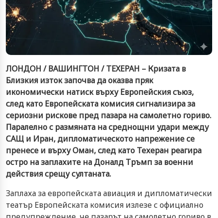
ЛОНДОН / ВАШИНГТОН / ТЕХЕРАН – Кризата в
Близкия изток започва да оказва пряк
икономически натиск върху Европейския съюз,
след като Европейската комисия сигнализира за
сериозни рискове пред пазара на самолетно гориво.
Паралелно с размяната на среднощни удари между
САЩ и Иран, дипломатическото напрежение се
пренесе и върху Оман, след като Техеран реагира
остро на заплахите на Доналд Тръмп за военни
действия срещу султаната.
Заплаха за европейската авиация и дипломатически
театър Европейската комисия излезе с официално
предупреждение, че пазарът на самолетно гориво в