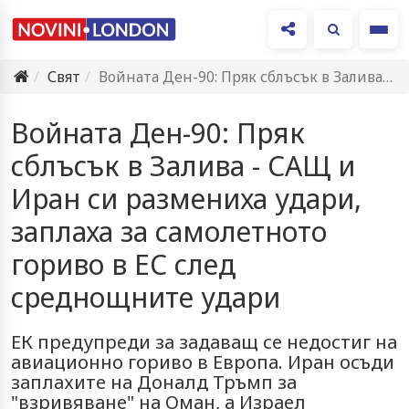
Ме
Свят
Войната Ден-90: Пряк сблъсък в Залива - САЩ и Иран…
Войната Ден-90: Пряк
сблъсък в Залива - САЩ и
Иран си размениха удари,
заплаха за самолетното
гориво в ЕС след
среднощните удари
ЕК предупреди за задаващ се недостиг на
авиационно гориво в Европа. Иран осъди
заплахите на Доналд Тръмп за
"взривяване" на Оман, а Израел