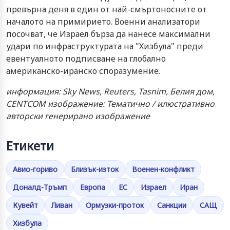
превърна деня в един от най-смъртоносните от
началото на примирието. Военни анализатори
посочват, че Израел бърза да нанесе максимални
удари по инфраструктурата на "Хизбула" преди
евентуалното подписване на глобално
американско-иранско споразумение.
информация: Sky News, Reuters, Tasnim, Белия дом,
CENTCOM изображение: Тематично / илюстративно
авторски генерирано изображение
Етикети
Авио-гориво
Близък-изток
Военен-конфликт
Доналд-Тръмп
Европа
ЕС
Израел
Иран
Кувейт
Ливан
Ормузки-проток
Санкции
САЩ
Хизбула