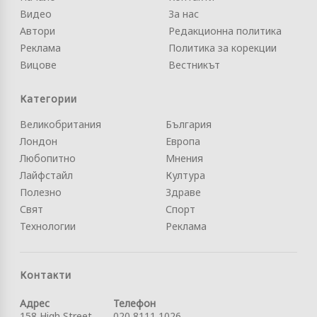
Видео
За нас
Автори
Редакционна политика
Реклама
Политика за корекции
Вицове
Вестникът
Категории
Великобритания
България
Лондон
Европа
Любопитно
Мнения
Лайфстайл
Култура
Полезно
Здраве
Свят
Спорт
Технологии
Реклама
Контакти
Адрес
Телефон
158 High Street
020 8111 1026