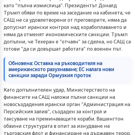
като "пълна измислица". Президентът Доналд
Тръмп обяви по време на заседание на кабинета, че
САЩ не са удовлетворени от преговорите, няма да
допуснат ирански контрол над корабоплаването и
няма да отменят икономическите санкции. Тръмп
допълни, че Техеран е "отчаян" за сделка, но САЩ са
готови "да си довършат работата" по военен път.
Обновена: Оставка на ръководителя на
американското разузнаване; ЕС налага нови
санкции заради Ормузкия проток
Като допълнителен удар, Министерството на
финансите на САЩ наложи пълни санкции на
новосъздадения ирански орган "Администрация на
Персийския залив", създаден за контрол и
таксуване на преминаващите кораби. Вашингтон
обвини структурата в опит за изнудване на
търговския флот и финансиране на държавен терор.