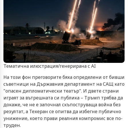
Тематична илюстрация/генерирана с AI
На този фон преговорите бяха определени от бивши
съветници на Държавния департамент на САЩ като
"опасен дипломатически театър". И двете страни
играят за вътрешната си публика – Тръмп трябва да
докаже, че не е започнал скъпоструваща война без
резултат, а Техеран се опитва да избегне публично
унижение, което прави реалния компромис все по-
труден.