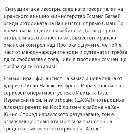
Ситуацията се изостри, след като говорителят на
иранското външно министерство Есмаил Багаей
осъди реториката на Вашингтон спрямо Оман. По
време на заседание на кабинета Доналд Тръмп
отхвърли възможността за съвместен иранско-
омански контрол над Протока с думите, че той е
част от международните води и султанатът трябва
да се съобразява с това, "или в противен случай ще
трябва да ги взривим".
Елиминиран финансист на Хамас и нова вълна от
удари в Ливан На южния фронт Израел постигна
сериозен оперативен успех в Ивицата Газа.
Израелските сили за отбрана (ЦАХАЛ) потвърдиха
ликвидирането на Ихаб Хризим в района на Хан
Юнис. Според израелското разузнаване, той е
оглавявал централната мрежа за трансфер на
средства към военното крило на "Хамас",