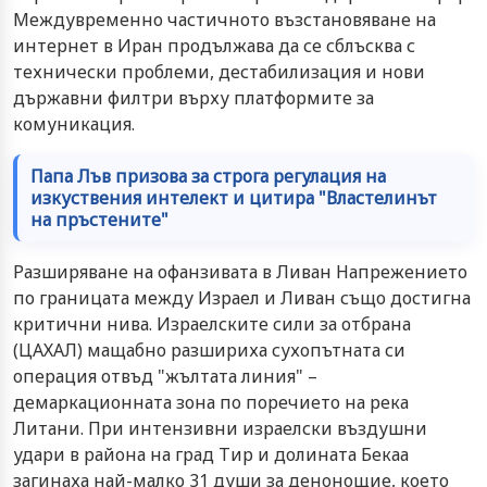
Междувременно частичното възстановяване на
интернет в Иран продължава да се сблъсква с
технически проблеми, дестабилизация и нови
държавни филтри върху платформите за
комуникация.
Папа Лъв призова за строга регулация на
изкуствения интелект и цитира "Властелинът
на пръстените"
Разширяване на офанзивата в Ливан Напрежението
по границата между Израел и Ливан също достигна
критични нива. Израелските сили за отбрана
(ЦАХАЛ) мащабно разшириха сухопътната си
операция отвъд "жълтата линия" –
демаркационната зона по поречието на река
Литани. При интензивни израелски въздушни
удари в района на град Тир и долината Бекаа
загинаха най-малко 31 души за денонощие, което