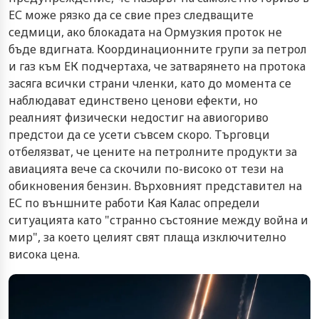
ЕС може рязко да се свие през следващите
седмици, ако блокадата на Ормузкия проток не
бъде вдигната. Координационните групи за петрол
и газ към ЕК подчертаха, че затварянето на протока
засяга всички страни членки, като до момента се
наблюдават единствено ценови ефекти, но
реалният физически недостиг на авиогориво
предстои да се усети съвсем скоро. Търговци
отбелязват, че цените на петролните продукти за
авиацията вече са скочили по-високо от тези на
обикновения бензин. Върховният представител на
ЕС по външните работи Кая Калас определи
ситуацията като "странно състояние между война и
мир", за което целият свят плаща изключително
висока цена.