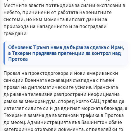
Местните власти потвърдиха за силни експлозии в
небето, причинени от работата на зенитните
системи, но към момента липсват данни за
произхода на нападението и за пострадали
граждани.
Обновена: Тръмп няма да бърза за сделка с Иран,
а Техеран предявява претенции за контрол над
Протока
Провал на проектодоговора и нови американски
санкции Военната ескалация съвпадна с пълен
провал на дипломатическите усилия. Иранската
държавна телевизия разпространи неофициална
рамка за меморандум, според която САЩ трябва да
изтеглят силите си и да вдигнат морската блокада, а
Техеран в замяна да възстанови трафика в Протока
до месец. Администрацията във Вашингтон обаче
категорично отхвърли документа, определяйки го