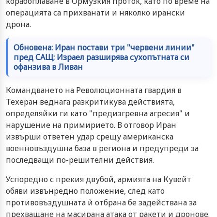
корабоплаване в Ормузкия проток, като по време на
операцията са прихванати и няколко ирански
дрона.
Обновена: Иран постави три "червени линии"
пред САЩ; Израел разширява сухопътната си
офанзива в Ливан
Командването на Революционната гвардия в
Техеран веднага разкритикува действията,
определяйки ги като "предизгревна агресия" и
нарушение на примирието. В отговор Иран
извърши ответен удар срещу американска
военновъздушна база в региона и предупреди за
последващи по-решителни действия.
Успоредно с прекия двубой, армията на Кувейт
обяви извънредно положение, след като
противовъздушната ѝ отбрана бе задействана за
прехващане на масирана атака от ракети и дронове.