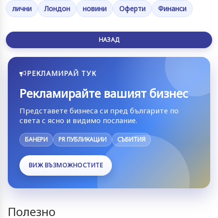
лични
Лондон
новини
Оферти
Финанси
НАЗАД
РЕКЛАМИРАЙ ТУК
Рекламирайте вашият бизнес
Представете бизнеса си пред българите по
света с ясно и видимо послание.
БАНЕРИ
PR ПУБЛИКАЦИИ
СЪБИТИЯ
ВИЖ ВЪЗМОЖНОСТИТЕ
Полезно