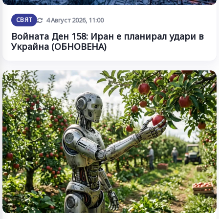
Обновена
СВЯТ
4 Август 2026, 11:00
Войната Ден 158: Иран е планирал удари в
Украйна (ОБНОВЕНА)