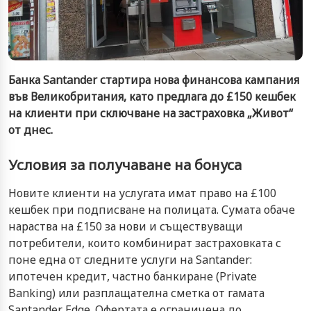
Банка Santander стартира нова финансова кампания
във Великобритания, като предлага до £150 кешбек
на клиенти при сключване на застраховка „Живот“
от днес.
Условия за получаване на бонуса
Новите клиенти на услугата имат право на £100
кешбек при подписване на полицата. Сумата обаче
нараства на £150 за нови и съществуващи
потребители, които комбинират застраховката с
поне една от следните услуги на Santander:
ипотечен кредит, частно банкиране (Private
Banking) или разплащателна сметка от гамата
Santander Edge. Офертата е ограничена до