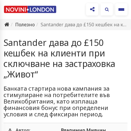
Ме
Полезно
Santander дава до £150 кешбек на клиенти при сключване на…
Santander дава до £150
кешбек на клиенти при
сключване на застраховка
„Живот“
Банката стартира нова кампания за
стимулиране на потребителите във
Великобритания, като изплаща
финансовия бонус при определени
условия и след фиксиран период.
Автор:
Владимир Милчин