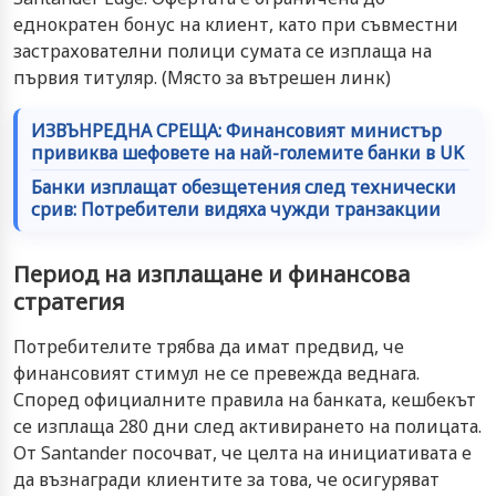
еднократен бонус на клиент, като при съвместни
застрахователни полици сумата се изплаща на
първия титуляр. (Място за вътрешен линк)
ИЗВЪНРЕДНА СРЕЩА: Финансовият министър
привиква шефовете на най-големите банки в UK
Банки изплащат обезщетения след технически
срив: Потребители видяха чужди транзакции
Период на изплащане и финансова
стратегия
Потребителите трябва да имат предвид, че
финансовият стимул не се превежда веднага.
Според официалните правила на банката, кешбекът
се изплаща 280 дни след активирането на полицата.
От Santander посочват, че целта на инициативата е
да възнагради клиентите за това, че осигуряват