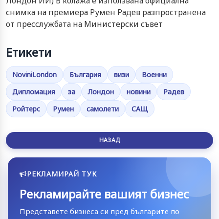
Лондон ИИ) В колажа е използвана официална
снимка на премиера Румен Радев разпространена
от пресслужбата на Министерски съвет
Етикети
NoviniLondon
България
визи
Военни
Дипломация
за
Лондон
новини
Радев
Ройтерс
Румен
самолети
САЩ
НАЗАД
РЕКЛАМИРАЙ ТУК
Рекламирайте вашият бизнес
Представете бизнеса си пред българите по