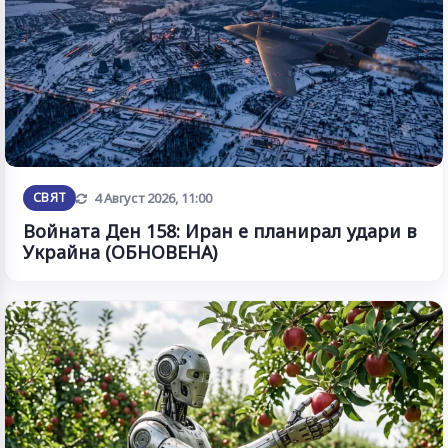
Обновена
СВЯТ
4 Август 2026, 11:00
Войната Ден 158: Иран е планирал удари в
Украйна (ОБНОВЕНА)