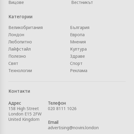
Вицове
Вестникът
Категории
Великобритания
България
Лондон
Европа
Любопитно
Мнения
Лайфстайл
Култура
Полезно
Здраве
Свят
Спорт
Технологии
Реклама
Контакти
Адрес
Телефон
158 High Street
020 8111 1026
London E15 2FW
United Kingdom
Email
advertising@novini.london