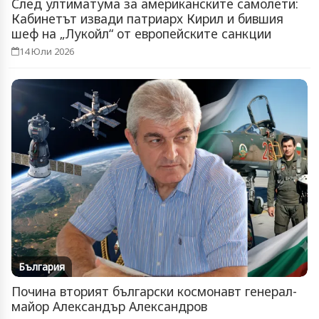
След ултиматума за американските самолети:
Кабинетът извади патриарх Кирил и бившия
шеф на „Лукойл“ от европейските санкции
14 Юли 2026
България
Почина вторият български космонавт генерал-
майор Александър Александров