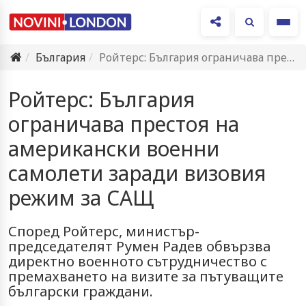
Ме
България
Ройтерс: България ограничава престоя на американски военни самолети заради визовия…
Ройтерс: България
ограничава престоя на
американски военни
самолети заради визовия
режим за САЩ
Според Ройтерс, министър-
председателят Румен Радев обвързва
директно военното сътрудничество с
премахването на визите за пътуващите
български граждани.