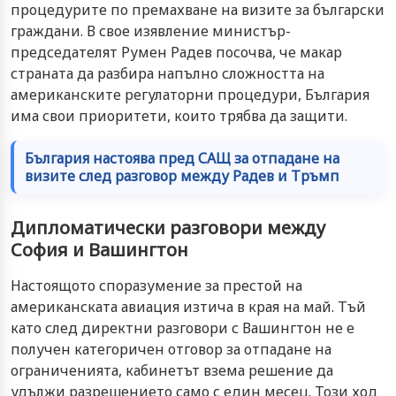
процедурите по премахване на визите за български
граждани. В свое изявление министър-
председателят Румен Радев посочва, че макар
страната да разбира напълно сложността на
американските регулаторни процедури, България
има свои приоритети, които трябва да защити.
България настоява пред САЩ за отпадане на
визите след разговор между Радев и Тръмп
Дипломатически разговори между
София и Вашингтон
Настоящото споразумение за престой на
американската авиация изтича в края на май. Тъй
като след директни разговори с Вашингтон не е
получен категоричен отговор за отпадане на
ограниченията, кабинетът взема решение да
удължи разрешението само с един месец. Този ход