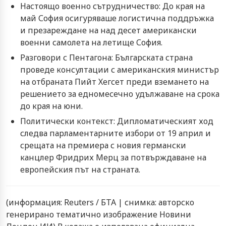
Настоящо военно сътрудничество: До края на
май София осигуряваше логистична поддръжка
и презареждане на над десет американски
военни самолета на летище София.
Разговори с Пентагона: Българската страна
проведе консултации с американския министър
на отбраната Пийт Хегсет преди вземането на
решението за едномесечно удължаване на срока
до края на юни.
Политически контекст: Дипломатическият ход
следва парламентарните избори от 19 април и
срещата на премиера с новия германски
канцлер Фридрих Мерц за потвърждаване на
европейския път на страната.
(информация:
Reuters
/ БТА | снимка: авторско
генерирано тематично изображение Новини