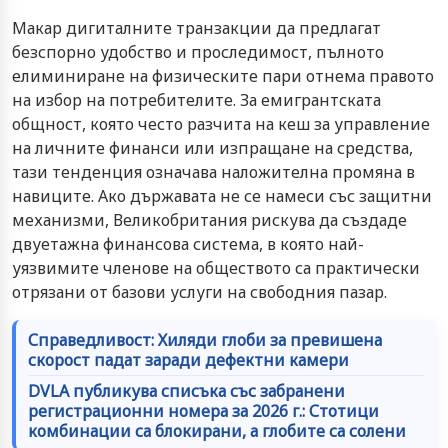
Макар дигиталните транзакции да предлагат
безспорно удобство и проследимост, пълното
елиминиране на физическите пари отнема правото
на избор на потребителите. За емигрантската
общност, която често разчита на кеш за управление
на личните финанси или изпращане на средства,
тази тенденция означава наложителна промяна в
навиците. Ако държавата не се намеси със защитни
механизми, Великобритания рискува да създаде
двуетажна финансова система, в която най-
уязвимите членове на обществото са практически
отрязани от базови услуги на свободния пазар.
Справедливост: Хиляди глоби за превишена
скорост падат заради дефектни камери
DVLA публикува списъка със забранени
регистрационни номера за 2026 г.: Стотици
комбинации са блокирани, а глобите са солени