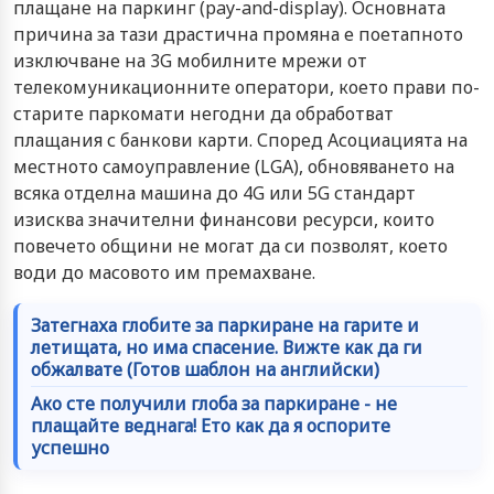
плащане на паркинг (pay-and-display). Основната
причина за тази драстична промяна е поетапното
изключване на 3G мобилните мрежи от
телекомуникационните оператори, което прави по-
старите паркомати негодни да обработват
плащания с банкови карти. Според Асоциацията на
местното самоуправление (LGA), обновяването на
всяка отделна машина до 4G или 5G стандарт
изисква значителни финансови ресурси, които
повечето общини не могат да си позволят, което
води до масовото им премахване.
Затегнаха глобите за паркиране на гарите и
летищата, но има спасение. Вижте как да ги
обжалвате (Готов шаблон на английски)
Ако сте получили глоба за паркиране - не
плащайте веднага! Ето как да я оспорите
успешно