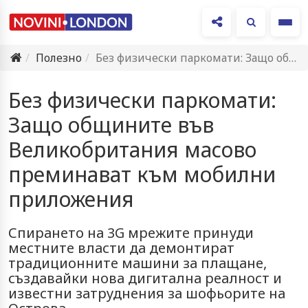
Ме
Полезно
Без физически паркомати: Защо общините във Великобритания масово преминават към…
Без физически паркомати:
Защо общините във
Великобритания масово
преминават към мобилни
приложения
Спирането на 3G мрежите принуди
местните власти да демонтират
традиционните машини за плащане,
създавайки нова дигитална реалност и
известни затруднения за шофьорите на