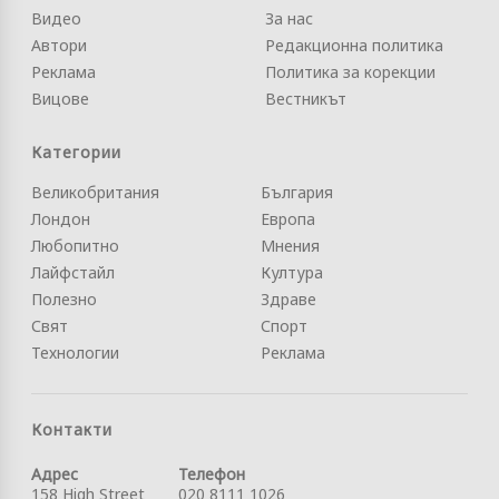
Видео
За нас
Автори
Редакционна политика
Реклама
Политика за корекции
Вицове
Вестникът
Категории
Великобритания
България
Лондон
Европа
Любопитно
Мнения
Лайфстайл
Култура
Полезно
Здраве
Свят
Спорт
Технологии
Реклама
Контакти
Адрес
Телефон
158 High Street
020 8111 1026