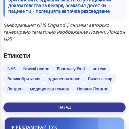
доказателства за лекаря, осакатил десетки
пациенти - полицията започва разследване
(информация: NHS England | снимка: авторско
генерирано тематично изображение Новини Лондон
ИИ)
Етикети
NHS
NoviniLondon
Pharmacy-First
аптеки
Великобритания
здравеопазване
Личен-лекар
Лондон
медицинска-помощ
Новини-Лондон
НАЗАД
РЕКЛАМИРАЙ ТУК