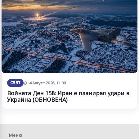
Обновена
СВЯТ
4 Август 2026, 11:00
Войната Ден 158: Иран е планирал удари в
Украйна (ОБНОВЕНА)
Меню