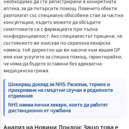
необходимо да сте регистрирани в конкретната
аптека, за да потърсите помощ. Повечето обекти
разполагат със специално обособени стаи за частни
консултации, където можете да обсъдите
симптомите си с фармацевта при пълна
конфиденциалност. Ако специалистът прецени, че
състоянието ви изисква по-сериозна лекарска
намеса, той директно ще ви насочи към вашия GP
или към услугите за спешна помощ, гарантирайки,
че няма да бъдете оставени без адекватна
медицинска грижа.
Шокиращ доклад за NHS: Расизъм, тормоз и
прикриване на смъртни случаи в родилните
отделения
NHS наема лични лекари, които да работят
дистанционно от чужбина
Анализ на Новини Лондон: Защо това е