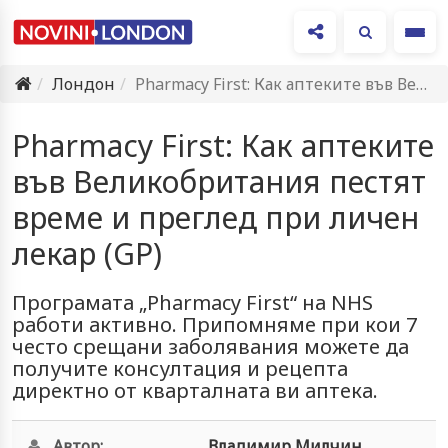
Ме
Лондон
Pharmacy First: Как аптеките във Великобритания пестят време и преглед…
Pharmacy First: Как аптеките
във Великобритания пестят
време и преглед при личен
лекар (GP)
Програмата „Pharmacy First“ на NHS
работи активно. Припомняме при кои 7
често срещани заболявания можете да
получите консултация и рецепта
директно от кварталната ви аптека.
Автор:
Владимир Милчин