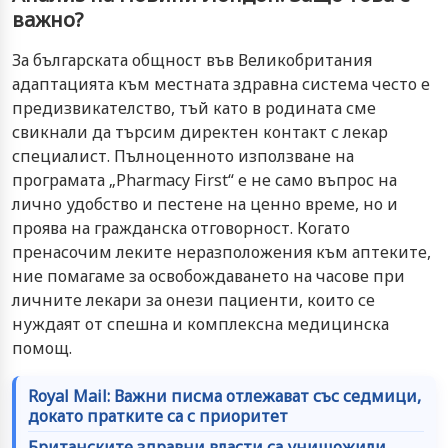
важно?
За българската общност във Великобритания
адаптацията към местната здравна система често е
предизвикателство, тъй като в родината сме
свикнали да търсим директен контакт с лекар
специалист. Пълноценното използване на
програмата „Pharmacy First“ е не само въпрос на
лично удобство и пестене на ценно време, но и
проява на гражданска отговорност. Когато
пренасочим леките неразположения към аптеките,
ние помагаме за освобождаването на часове при
личните лекари за онези пациенти, които се
нуждаят от спешна и комплексна медицинска
помощ.
Royal Mail: Важни писма отлежават със седмици,
докато пратките са с приоритет
Британските здравни власти са унищожили