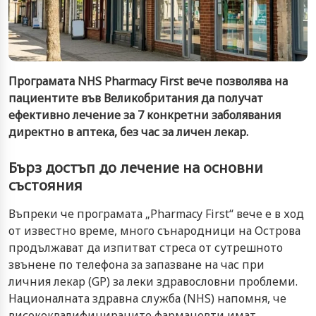
Програмата NHS Pharmacy First вече позволява на
пациентите във Великобритания да получат
ефективно лечение за 7 конкретни заболявания
директно в аптека, без час за личен лекар.
Бърз достъп до лечение на основни
състояния
Въпреки че програмата „Pharmacy First“ вече е в ход
от известно време, много сънародници на Острова
продължават да изпитват стреса от сутрешното
звънене по телефона за запазване на час при
личния лекар (GP) за леки здравословни проблеми.
Националната здравна служба (NHS) напомня, че
висококвалифицираните фармацевти имат