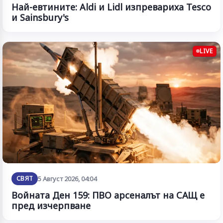
Най-евтините: Aldi и Lidl изпревариха Tesco
и Sainsbury's
LIVE
СВЯТ
5 Август 2026, 04:04
Войната Ден 159: ПВО арсеналът на САЩ е
пред изчерпване