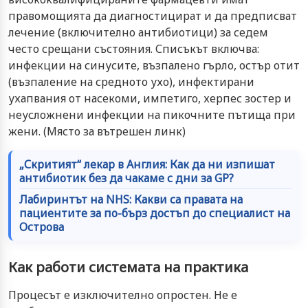
правомощията да диагностицират и да предписват
лечение (включително антибиотици) за седем
често срещани състояния. Списъкът включва:
инфекции на синусите, възпалено гърло, остър отит
(възпаление на средното ухо), инфектирани
ухапвания от насекоми, импетиго, херпес зостер и
неусложнени инфекции на пикочните пътища при
жени. (Място за вътрешен линк)
„Скритият“ лекар в Англия: Как да ни изпишат
антибиотик без да чакаме с дни за GP?
Лабиринтът на NHS: Какви са правата на
пациентите за по-бърз достъп до специалист на
Острова
Как работи системата на практика
Процесът е изключително опростен. Не е