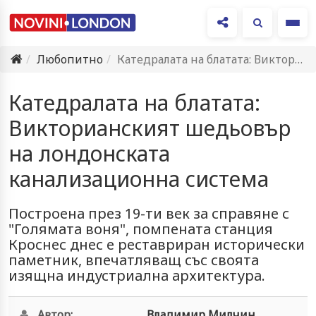
Ме
Любопитно
Катедралата на блатата: Викторианският шедьовър на лондонската канализационна система
Катедралата на блатата:
Викторианският шедьовър
на лондонската
канализационна система
Построена през 19-ти век за справяне с
"Голямата воня", помпената станция
Кроснес днес е реставриран исторически
паметник, впечатляващ със своята
изящна индустриална архитектура.
Автор:
Владимир Милчин