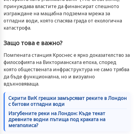
принуждава властите да финансират спешното
изграждане на мащабна подземна мрежа за
отпадни води, която спасява града от екологична
катастрофа.
Защо това е важно?
Помпената станция Кроснес е ярко доказателство за
философията на Викторианската епоха, според
която обществената инфраструктура не само трябва
да бъде функционална, но и визуално
вдъхновяваща.
Скрити ВиК грешки замърсяват реките в Лондон
с битови отпадни води
Изгубените реки на Лондон: Къде текат
древните водни пътища под краката на
мегаполиса?