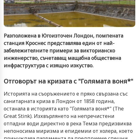
Разположена в Югоизточен Лондон, помпената
станция Кроснес представлява един от най-
забележителните примери за викторианско
инженерство, съчетаващ мащабна обществена
инфраструктура с изящно изкуство.
Отговорът на кризата с "Голямата воня*"
Историята на съоръжението е пряко свързана със
санитарната криза в Лондон от 1858 година,
останала в историята като "Голямата воня*" (The
Great Stink). Изхвърлянето на непречистени
отпадни води директно в река Темза предизвиква
непоносима миризма и епидемии от холера, което
принуждава парламента да предприеме спешни