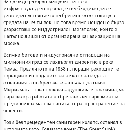
За да бъде разбран мащабът на този
инфраструктурен проект, е необходимо да се
разгледа състоянието на британската столица в
средата на 19-ти век. По това време Лондон е бързо
разрастващ се индустриален мегаполис, който е
напълно лишен от организирана канализационна
мрежа.
Всички битови и индустриални отпадъци на
милионния град се изхвърлят директно в река
Темза. През лятото на 1858 г., поради рекордните
горещини и спадането на нивото на водата,
отлаганията по бреговете започват да гният.
Миризмата става толкова задушлива и токсична, че
парализира работата на британския парламент и
предизвиква масова паника от разпространение на
болести.
Този безпрецедентен санитарен колапс, останал в
историята като „Голямата воня“ (The Great Stink),