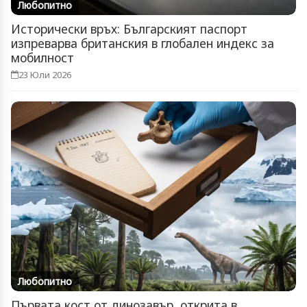
Любопитно
Исторически връх: Българският паспорт
изпреварва британския в глобален индекс за
мобилност
23 Юли 2026
Любопитно
Първата кост от динозавър, открита в