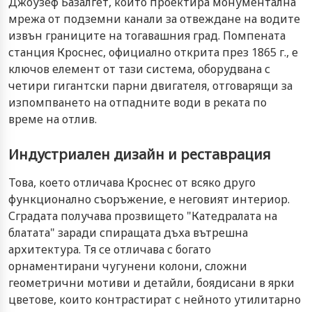
Джоузеф Базалгет, който проектира монументална
мрежа от подземни канали за отвеждане на водите
извън границите на тогавашния град. Помпената
станция Кроснес, официално открита през 1865 г., е
ключов елемент от тази система, оборудвана с
четири гигантски парни двигателя, отговарящи за
изпомпването на отпадните води в реката по
време на отлив.
Индустриален дизайн и реставрация
Това, което отличава Кроснес от всяко друго
функционално съоръжение, е неговият интериор.
Сградата получава прозвището "Катедралата на
блатата" заради спиращата дъха вътрешна
архитектура. Тя се отличава с богато
орнаментирани чугунени колони, сложни
геометрични мотиви и детайли, боядисани в ярки
цветове, които контрастират с нейното утилитарно