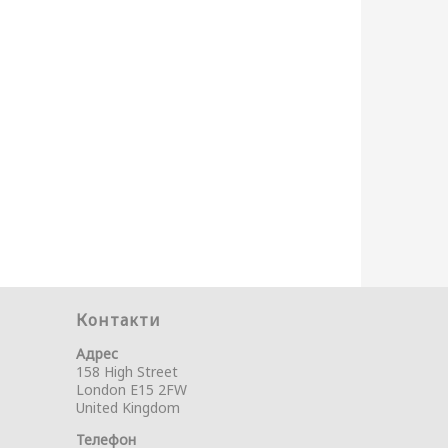
Контакти
Адрес
158 High Street
London E15 2FW
United Kingdom
Телефон