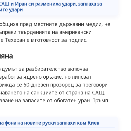
 САЩ и Иран си размениха удари, заплаха за
ите удари
общиха пред местните държавни медии, че
въпреки твърденията на американски
 Техеран е в готовност за подпис.
мяна
думът за разбирателство включва
зработва ядрено оръжие, но липсват
вижда се 60-дневен прозорец за преговори
чаването на санкциите от страна на САЩ.
ване на запасите от обогатен уран. Тръмп
а фона на новите руски заплахи към Киев