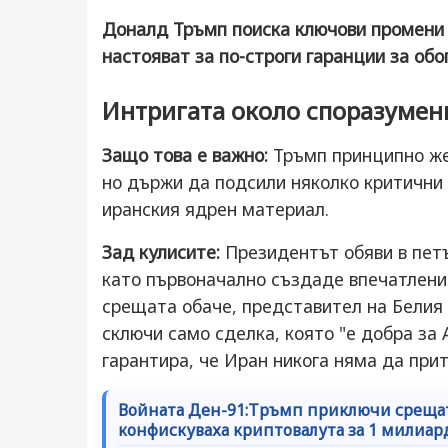
Доналд Тръмп поиска ключови промени
настояват за по-строги гаранции за об
Интригата около споразумен
Защо това е важно:
Тръмп принципно жел
но държи да подсили няколко критични з
иранския ядрен материал.
Зад кулисите:
Президентът обяви в петъ
като първоначално създаде впечатление
срещата обаче, представител на Белия
сключи само сделка, която "е добра за
гарантира, че Иран никога няма да при
Войната Ден-91:Тръмп приключи срещат
конфискуваха криптовалута за 1 милиар