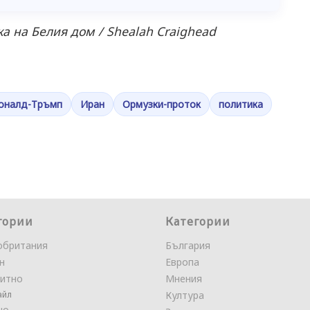
а на Белия дом / Shealah Craighead
оналд-Тръмп
Иран
Ормузки-проток
политика
гории
Категории
обритания
България
н
Европа
итно
Мнения
айл
Култура
но