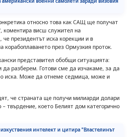
на американски военни самолети заради визовия
конкретика относно това как САЩ ще получат
", коментира висш служител на
 че президентът иска корекции и в
на корабоплаването през Ормузкия проток.
ански представител обобщи ситуацията:
 да разберем. Готови сме да изчакаме, за да
то иска. Може да отнеме седмица, може и
ят, че страната ще получи милиарди долари
 – твърдение, което Белият дом категорично
а изкуствения интелект и цитира "Властелинът