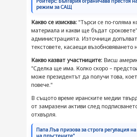
Ройтерс: България ограничава престоя 
режим за САЩ
Какво се изисква:
"Търси се по-голяма 
материала и какви ще бъдат сроковете
администрацията. Източници допълват,
текстовете, касаещи възобновяването 
Какво казват участниците:
Висш америк
"Сделка ще има. Колко скоро – предстои
може президентът да получи това, кое
повече."
В същото време иранските медии твърд
от замразени активи след подписването
отхвърля.
Папа Лъв призова за строга регулация н
на пръстените"