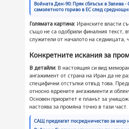
Войната Ден-90: Пряк сблъсък в Залива -
самолетното гориво в ЕС след среднощн
Голямата картина:
Иранските власти съ
също не са одобрили финалния текст, 
служители от началото на седмицата, че
Конкретните искания за про
В детайли:
В настоящия си вид меморан
ангажимент от страна на Иран да не ра
специфични отстъпки отвъд това. Пред
относно ядрените ангажименти и облек
Основен приоритет е планът за унищожа
настоява за промяна точно в тази част.
САЩ предлагат посредничество за мир н