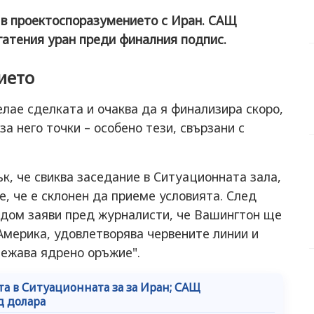
 в проектоспоразумението с Иран. САЩ
огатения уран преди финалния подпис.
ието
ае сделката и очаква да я финализира скоро,
а него точки – особено тези, свързани с
к, че свиква заседание в Ситуационната зала,
, че е склонен да приеме условията. След
 дом заяви пред журналисти, че Вашингтон ще
 Америка, удовлетворява червените линии и
тежава ядрено оръжие".
а в Ситуационната за за Иран; САЩ
д долара