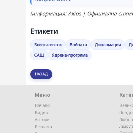
(информация: Axios | Официална снимк
Етикети
Близък-изток
Войната
Дипломация
Д
САЩ
Ядрена-програма
НАЗАД
Меню
Кате
Начало
Велик
Видео
Лондо
Автори
Любоп
Реклама
Лайфст
Полез