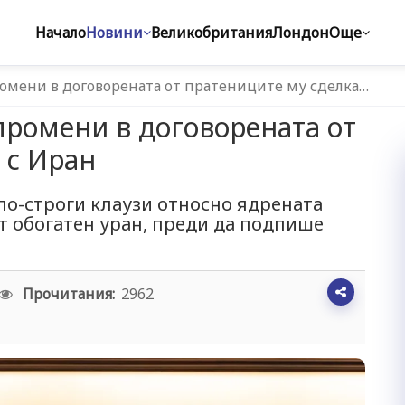
Начало
Новини
Великобритания
Лондон
Още
омени в договорената от пратениците му сделка…
ромени в договорената от
 с Иран
по-строги клаузи относно ядрената
от обогатен уран, преди да подпише
Прочитания:
2962