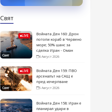
Свят
Войната Ден 160: Дрон
LIVE
потопи кораб в Червено
море; 50% шанс за
сделка Иран - Оман
Свят
6 Август 2026
Войната Ден 159: ПВО
LIVE
арсеналът на САЩ е
пред изчерпване
5 Август 2026
Свят
Войната Ден 158: Иран е
планирал удари в