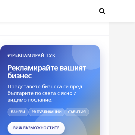
РЕКЛАМИРАЙ ТУК
Рекламирайте вашият
бизнес
Представете бизнеса си пред
българите по света с ясно и
видимо послание.
БАНЕРИ
PR ПУБЛИКАЦИИ
СЪБИТИЯ
ВИЖ ВЪЗМОЖНОСТИТЕ