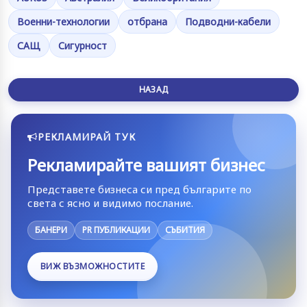
Военни-технологии
отбрана
Подводни-кабели
САЩ
Сигурност
НАЗАД
РЕКЛАМИРАЙ ТУК
Рекламирайте вашият бизнес
Представете бизнеса си пред българите по
света с ясно и видимо послание.
БАНЕРИ
PR ПУБЛИКАЦИИ
СЪБИТИЯ
ВИЖ ВЪЗМОЖНОСТИТЕ