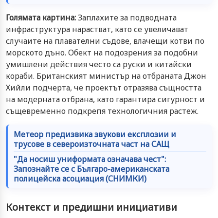
Голямата картина:
Заплахите за подводната
инфраструктура нарастват, като се увеличават
случаите на плавателни съдове, влачещи котви по
морското дъно. Обект на подозрения за подобни
умишлени действия често са руски и китайски
кораби. Британският министър на отбраната Джон
Хийли подчерта, че проектът отразява същността
на модерната отбрана, като гарантира сигурност и
същевременно подкрепя технологичния растеж.
Метеор предизвика звукови експлозии и
трусове в североизточната част на САЩ
"Да носиш униформата означава чест":
Запознайте се с Българо-американската
полицейска асоциация (СНИМКИ)
Контекст и предишни инициативи