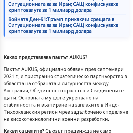
Ситуационната за за Иран; САЩ конфискуваха
криптовалута за 1 милиард долара
Войната Ден-91:Тръмп приключи срещата в
Ситуационната за за Иран; САЩ конфискуваха
криптовалута за 1 милиард долара
Какво представлява пактът AUKUS?
Пактът AUKUS, официално обявен през септември
2021 г., е тристранно стратегическо партньорство в
областта на отбраната и сигурността между
Австралия, Обединеното кралство и Съединените
щати. Основната му цел е укрепване на
стабилността и възпиране на заплахите в Индо-
Тихоокеанския регион чрез задълбочено споделяне
на високотехнологични военни разработки.
Какви са целите?
Съюзът предвижда не само