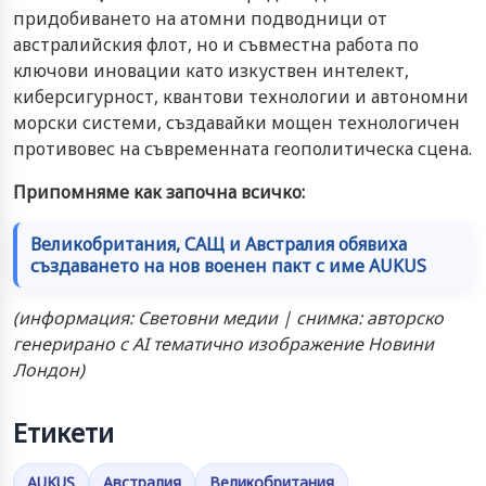
придобиването на атомни подводници от
австралийския флот, но и съвместна работа по
ключови иновации като изкуствен интелект,
киберсигурност, квантови технологии и автономни
морски системи, създавайки мощен технологичен
противовес на съвременната геополитическа сцена.
Припомняме как започна всичко:
Великобритания, САЩ и Австралия обявиха
създаването на нов военен пакт с име AUKUS
(информация: Световни медии | снимка: авторско
генерирано с AI тематично изображение Новини
Лондон)
Етикети
AUKUS
Австралия
Великобритания