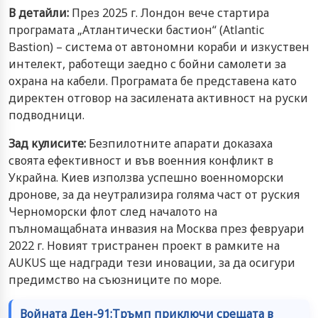
В детайли:
През 2025 г. Лондон вече стартира
програмата „Атлантически бастион“ (Atlantic
Bastion) – система от автономни кораби и изкуствен
интелект, работещи заедно с бойни самолети за
охрана на кабели. Програмата бе представена като
директен отговор на засилената активност на руски
подводници.
Зад кулисите:
Безпилотните апарати доказаха
своята ефективност и във военния конфликт в
Украйна. Киев използва успешно военноморски
дронове, за да неутрализира голяма част от руския
Черноморски флот след началото на
пълномащабната инвазия на Москва през февруари
2022 г. Новият тристранен проект в рамките на
AUKUS ще надгради тези иновации, за да осигури
предимство на съюзниците по море.
Войната Ден-91:Тръмп приключи срещата в