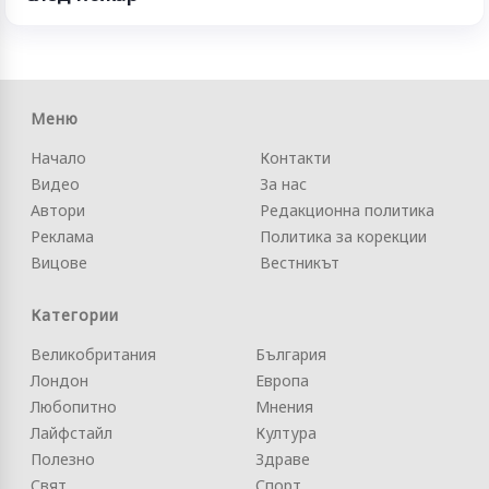
Меню
Начало
Контакти
Видео
За нас
Автори
Редакционна политика
Реклама
Политика за корекции
Вицове
Вестникът
Категории
Великобритания
България
Лондон
Европа
Любопитно
Мнения
Лайфстайл
Култура
Полезно
Здраве
Свят
Спорт