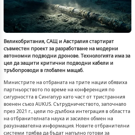
Великобритания, САЩ и Австралия стартират
съвместен проект за разработване на модерни
автономни подводни дронове. Технологията има за
цел да защити критични подводни кабели и
тръбопроводи в глобален мащаб.
Министрите на отбраната на трите нации обявиха
партньорството по време на конференция по
сигурността в Сингапур като част от тристранния
военен съюз AUKUS. Сътрудничеството, започнало
през 2021 г., цели по-дълбока интеграция в областта
на отбранителната наука и засилен обмен на
разузнавателна информация. Новите отбранителни
системи трябва да бъдат напълно готови за