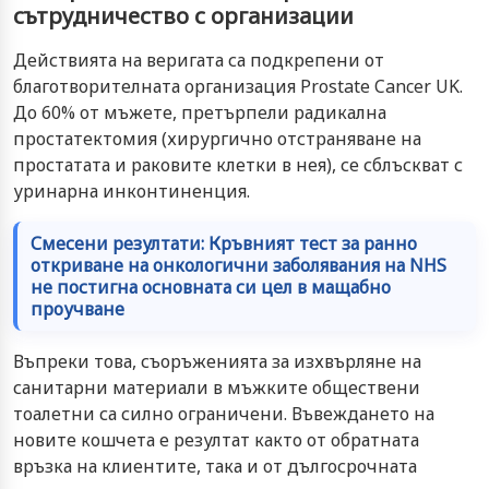
сътрудничество с организации
Действията на веригата са подкрепени от
благотворителната организация Prostate Cancer UK.
До 60% от мъжете, претърпели радикална
простатектомия (хирургично отстраняване на
простатата и раковите клетки в нея), се сблъскват с
уринарна инконтиненция.
Смесени резултати: Кръвният тест за ранно
откриване на онкологични заболявания на NHS
не постигна основната си цел в мащабно
проучване
Въпреки това, съоръженията за изхвърляне на
санитарни материали в мъжките обществени
тоалетни са силно ограничени. Въвеждането на
новите кошчета е резултат както от обратната
връзка на клиентите, така и от дългосрочната