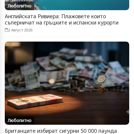
Любопитно
Английската Ривиера: Плажовете които
съперничат на гръцките и испански курорти
2 Август 2026
Любопитно
Британците избират сигурни 50 000 паунда