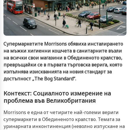
Супермаркетите Morrisons обявиха инсталирането
на мъжки хигиенни кошчета в санитарните възли
на всички свои магазини в Обединеното кралство,
превръщайки се в първата търговска верига, която
изпълнява изискванията на новия стандарт за
достъпност „The Bog Standard“.
Контекст: Социалното измерение на
проблема във Великобритания
Morrisons е една от четирите най-големи вериги
супермаркети в Обединеното кралство. Темата за
уринарната инконтиненция (неволно изпускане на