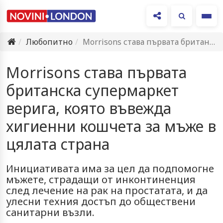
Ме
Любопитно
Morrisons става първата британска супермаркет верига, която въвежда хигиенни кошчета…
Morrisons става първата
британска супермаркет
верига, която въвежда
хигиенни кошчета за мъже в
цялата страна
Инициативата има за цел да подпомогне
мъжете, страдащи от инконтиненция
след лечение на рак на простатата, и да
улесни техния достъп до обществени
санитарни възли.