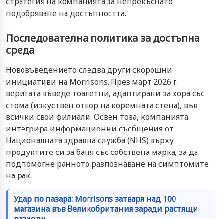
стратегия на компанията за непрекъснато
подобряване на достъпността.
Последователна политика за достъпна
среда
Нововъведението следва други скорошни
инициативи на Morrisons. През март 2026 г.
веригата въведе тоалетни, адаптирани за хора със
стома (изкуствен отвор на коремната стена), във
всички свои филиали. Освен това, компанията
интегрира информационни съобщения от
Националната здравна служба (NHS) върху
продуктите си за баня със собствена марка, за да
подпомогне ранното разпознаване на симптомите
на рак.
Удар по пазара: Morrisons затваря над 100
магазина във Великобритания заради растящи
разходи