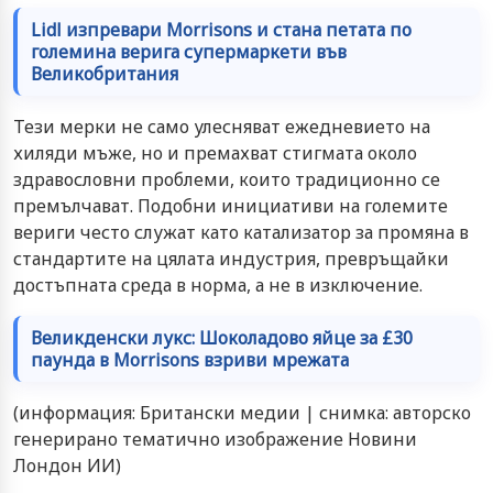
Lidl изпревари Morrisons и стана петата по
големина верига супермаркети във
Великобритания
Тези мерки не само улесняват ежедневието на
хиляди мъже, но и премахват стигмата около
здравословни проблеми, които традиционно се
премълчават. Подобни инициативи на големите
вериги често служат като катализатор за промяна в
стандартите на цялата индустрия, превръщайки
достъпната среда в норма, а не в изключение.
Великденски лукс: Шоколадово яйце за £30
паунда в Morrisons взриви мрежата
(информация: Британски медии | снимка: авторско
генерирано тематично изображение Новини
Лондон ИИ)