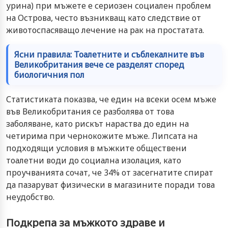
урина) при мъжете е сериозен социален проблем
на Острова, често възникващ като следствие от
животоспасяващо лечение на рак на простатата.
Ясни правила: Тоалетните и съблекалните във
Великобритания вече се разделят според
биологичния пол
Статистиката показва, че един на всеки осем мъже
във Великобритания се разболява от това
заболяване, като рискът нараства до един на
четирима при чернокожите мъже. Липсата на
подходящи условия в мъжките обществени
тоалетни води до социална изолация, като
проучванията сочат, че 34% от засегнатите спират
да пазаруват физически в магазините поради това
неудобство.
Подкрепа за мъжкото здраве и