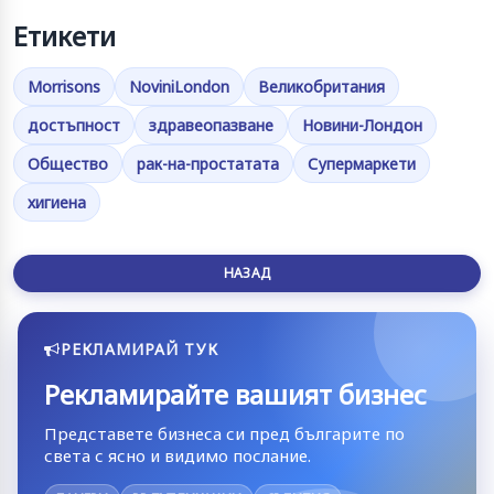
Етикети
Morrisons
NoviniLondon
Великобритания
достъпност
здравеопазване
Новини-Лондон
Общество
рак-на-простатата
Супермаркети
хигиена
НАЗАД
РЕКЛАМИРАЙ ТУК
Рекламирайте вашият бизнес
Представете бизнеса си пред българите по
света с ясно и видимо послание.