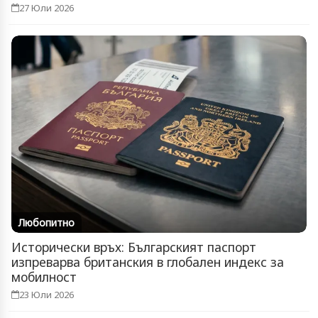
27 Юли 2026
Любопитно
Исторически връх: Българският паспорт
изпреварва британския в глобален индекс за
мобилност
23 Юли 2026