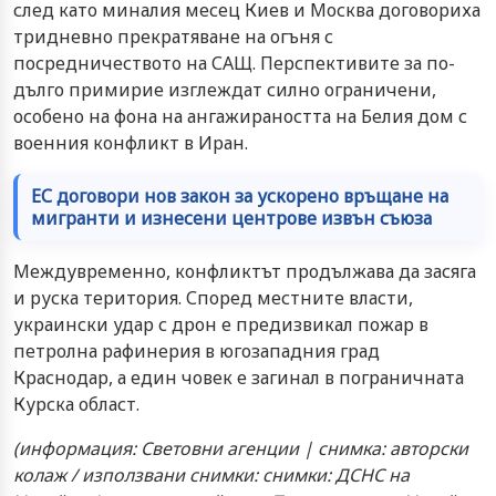
след като миналия месец Киев и Москва договориха
тридневно прекратяване на огъня с
посредничеството на САЩ. Перспективите за по-
дълго примирие изглеждат силно ограничени,
особено на фона на ангажираността на Белия дом с
военния конфликт в Иран.
ЕС договори нов закон за ускорено връщане на
мигранти и изнесени центрове извън съюза
Междувременно, конфликтът продължава да засяга
и руска територия. Според местните власти,
украински удар с дрон е предизвикал пожар в
петролна рафинерия в югозападния град
Краснодар, а един човек е загинал в пограничната
Курска област.
(информация: Световни агенции | снимка: авторски
колаж / използвани снимки: снимки: ДСНС на