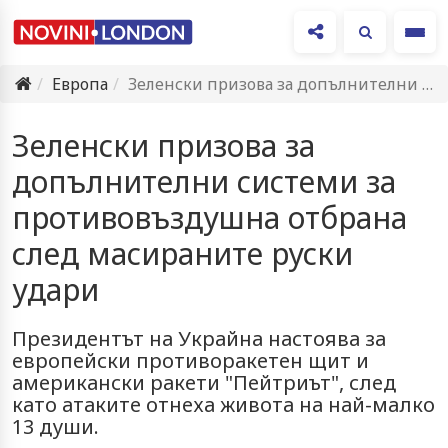
Ме
Европа
Зеленски призова за допълнителни системи за противовъздушна отбрана след масираните…
Зеленски призова за
допълнителни системи за
противовъздушна отбрана
след масираните руски
удари
Президентът на Украйна настоява за
европейски противоракетен щит и
американски ракети "Пейтриът", след
като атаките отнеха живота на най-малко
13 души.