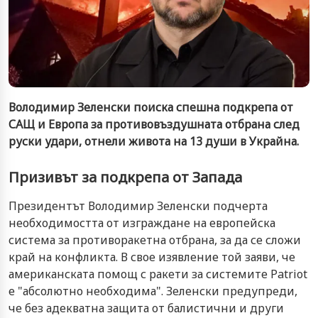
Володимир Зеленски поиска спешна подкрепа от
САЩ и Европа за противовъздушната отбрана след
руски удари, отнели живота на 13 души в Украйна.
Призивът за подкрепа от Запада
Президентът Володимир Зеленски подчерта
необходимостта от изграждане на европейска
система за противоракетна отбрана, за да се сложи
край на конфликта. В свое изявление той заяви, че
американската помощ с ракети за системите Patriot
е "абсолютно необходима". Зеленски предупреди,
че без адекватна защита от балистични и други