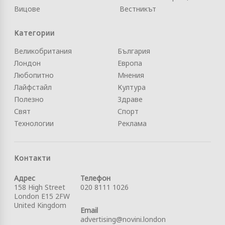
Вицове
Вестникът
Категории
Великобритания
България
Лондон
Европа
Любопитно
Мнения
Лайфстайл
Култура
Полезно
Здраве
Свят
Спорт
Технологии
Реклама
Контакти
Адрес
Телефон
158 High Street
020 8111 1026
London E15 2FW
United Kingdom
Email
advertising@novini.london