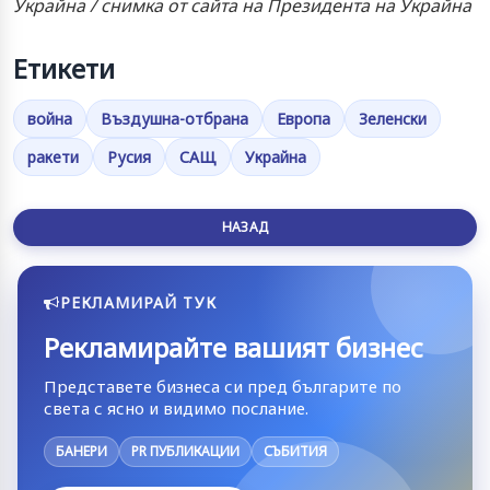
Украйна / снимка от сайта на Президента на Украйна
Етикети
война
Въздушна-отбрана
Европа
Зеленски
ракети
Русия
САЩ
Украйна
НАЗАД
РЕКЛАМИРАЙ ТУК
Рекламирайте вашият бизнес
Представете бизнеса си пред българите по
света с ясно и видимо послание.
БАНЕРИ
PR ПУБЛИКАЦИИ
СЪБИТИЯ