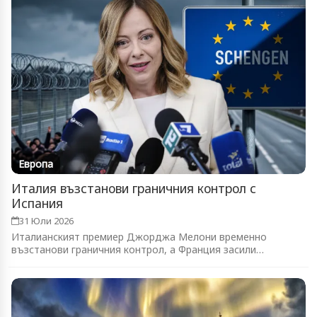
Европа
Италия възстанови граничния контрол с
Испания
31 Юли 2026
Италианският премиер Джорджа Мелони временно
възстанови граничния контрол, а Франция засили
патрулите...