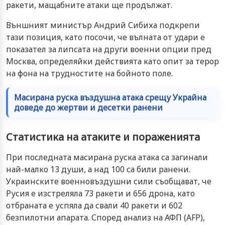
ракети, мащабните атаки ще продължат.
Външният министър Андрий Сибиха подкрепи
тази позиция, като посочи, че вълната от удари е
показател за липсата на други военни опции пред
Москва, определяйки действията като опит за терор
на фона на трудностите на бойното поле.
Масирана руска въздушна атака срещу Украйна
доведе до жертви и десетки ранени
Статистика на атаките и пораженията
При последната масирана руска атака са загинали
най-малко 13 души, а над 100 са били ранени.
Украинските военновъздушни сили съобщават, че
Русия е изстреляла 73 ракети и 656 дрона, като
отбраната е успяла да свали 40 ракети и 602
безпилотни апарата. Според анализ на АФП (AFP),