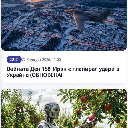
Обновена
СВЯТ
4 Август 2026, 11:00
Войната Ден 158: Иран е планирал удари в
Украйна (ОБНОВЕНА)