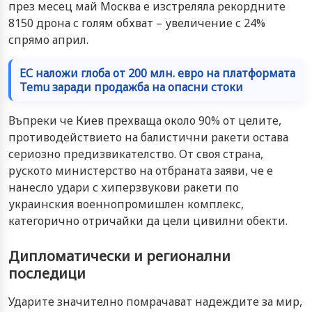
през месец май Москва е изстреляла рекордните
8150 дрона с голям обхват – увеличение с 24%
спрямо април.
ЕС наложи глоба от 200 млн. евро на платформата
Temu заради продажба на опасни стоки
Въпреки че Киев прехваща около 90% от целите,
противодействието на балистични ракети остава
сериозно предизвикателство. От своя страна,
руското министерство на отбраната заяви, че е
нанесло удари с хиперзвукови ракети по
украинския военнопромишлен комплекс,
категорично отричайки да цели цивилни обекти.
Дипломатически и регионални
последици
Ударите значително помрачават надеждите за мир,