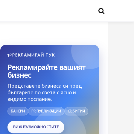
РЕКЛАМИРАЙ ТУК
Рекламирайте вашият
бизнес
Представете бизнеса си пред
българите по света с ясно и
видимо послание.
БАНЕРИ
PR ПУБЛИКАЦИИ
СЪБИТИЯ
ВИЖ ВЪЗМОЖНОСТИТЕ