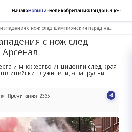
Начало
Новини
Великобритания
Лондон
Още
нападения с нож след шампионския парад на…
ападения с нож след
 Арсенал
еста и множество инциденти след края
 полицейски служители, а патрулни
Прочитания:
2335