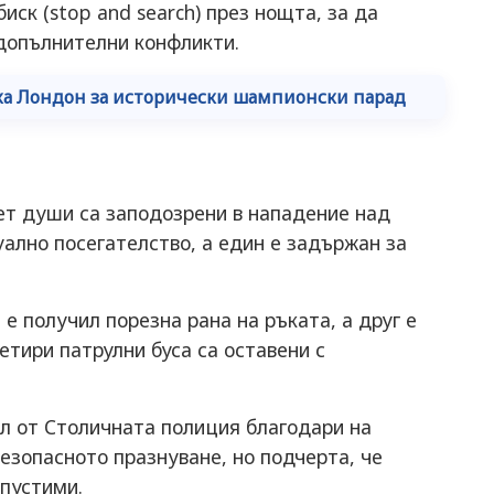
ск (stop and search) през нощта, за да
допълнителни конфликти.
яха Лондон за исторически шампионски парад
ет души са заподозрени в нападение над
уално посегателство, а един е задържан за
е получил порезна рана на ръката, а друг е
етири патрулни буса са оставени с
 от Столичната полиция благодари на
езопасното празнуване, но подчерта, че
опустими.