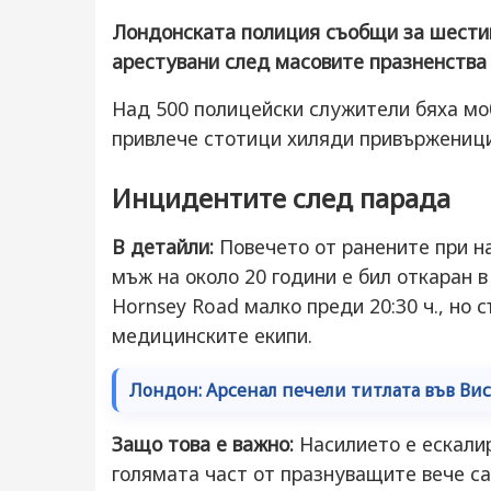
Лондонската полиция съобщи за шестим
арестувани след масовите празненства
Над 500 полицейски служители бяха мо
привлече стотици хиляди привърженици
Инцидентите след парада
В детайли:
Повечето от ранените при н
мъж на около 20 години е бил откаран в
Hornsey Road малко преди 20:30 ч., но 
медицинските екипи.
Лондон: Арсенал печели титлата във Висш
Защо това е важно:
Насилието е ескалир
голямата част от празнуващите вече са