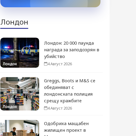
Лондон
Лондон: 20 000 паунда
награда за заподозрян в
убийство
4 Август 2026
Лондон
Greggs, Boots и M&S се
обединяват с
лондонската полиция
срещу кражбите
Лондон
4 Август 2026
Одобриха мащабен
жилищен проект в