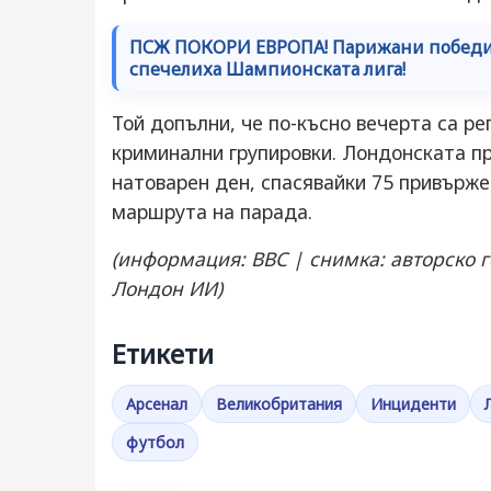
ПСЖ ПОКОРИ ЕВРОПА! Парижани победих
спечелиха Шампионската лига!
Той допълни, че по-късно вечерта са р
криминални групировки. Лондонската п
натоварен ден, спасявайки 75 привърже
маршрута на парада.
(информация: BBC | снимка: авторско
Лондон ИИ)
Етикети
Арсенал
Великобритания
Инциденти
футбол