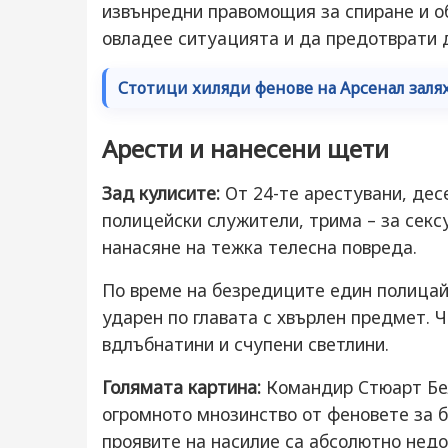
извънредни правомощия за спиране и оби
овладее ситуацията и да предотврати 
Стотици хиляди фенове на Арсенал зал
Арести и нанесени щети
Зад кулисите:
От 24-те арестувани, дес
полицейски служители, трима – за секс
нанасяне на тежка телесна повреда.
По време на безредиците един полицай 
ударен по главата с хвърлен предмет. Ч
вдлъбнатини и счупени светлини.
Голямата картина:
Командир Стюарт Бел
огромното мнозинство от феновете за б
проявите на насилие са абсолютно нед