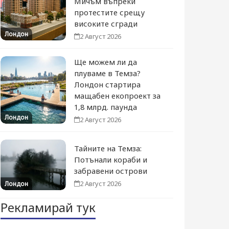
Мичъм въпреки
протестите срещу
високите сгради
Лондон
2 Август 2026
Ще можем ли да
плуваме в Темза?
Лондон стартира
мащабен екопроект за
1,8 млрд. паунда
Лондон
2 Август 2026
Тайните на Темза:
Потънали кораби и
забравени острови
2 Август 2026
Лондон
Рекламирай тук