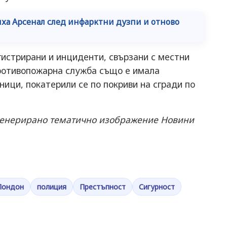
а Арсенал след инфарктни дузпи и отново
егистрирани и инциденти, свързани с местни
ротивопожарна служба също е имала
ници, покатерили се по покриви на сгради по
 генерирано тематично изображение Новини
Лондон
полиция
Престъпност
Сигурност