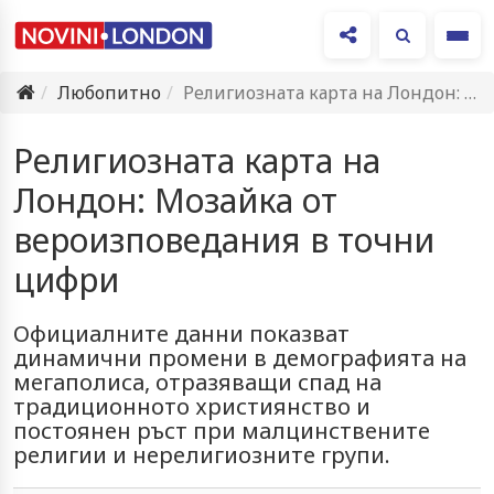
Ме
Любопитно
Религиозната карта на Лондон: Мозайка от вероизповедания в точни цифри
Религиозната карта на
Лондон: Мозайка от
вероизповедания в точни
цифри
Официалните данни показват
динамични промени в демографията на
мегаполиса, отразяващи спад на
традиционното християнство и
постоянен ръст при малцинствените
религии и нерелигиозните групи.