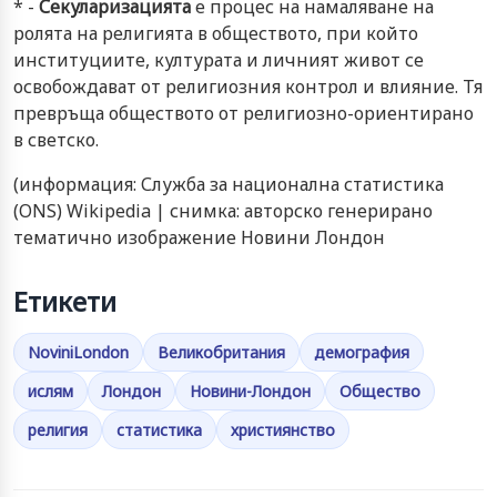
* -
Секуларизацията
е процес на намаляване на
ролята на религията в обществото, при който
институциите, културата и личният живот се
освобождават от религиозния контрол и влияние. Тя
превръща обществото от религиозно-ориентирано
в светско.
(информация: Служба за национална статистика
(
ONS
)
Wikipedia
| снимка: авторско генерирано
тематично изображение Новини Лондон
Етикети
NoviniLondon
Великобритания
демография
ислям
Лондон
Новини-Лондон
Общество
религия
статистика
християнство