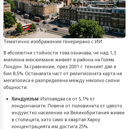
Тематично изображение генерирано с ИИ
В абсолютни стойности това означава, че над 1,3
милиона мюсюлмани живеят в района на Голям
Лондон. За сравнение, през 2001 г. техният дял е
бил 8,5%. Останалата част от религиозната карта на
мегаполиса е разпределена между няколко силни
общности:
Хиндуизъм:
Изповядва се от 5,1% от
лондончаните. Повече от половината от цялото
индуистко население на Великобритания живее
в столицата, като само в квартал Хароу
концентрацията им достига 25%.