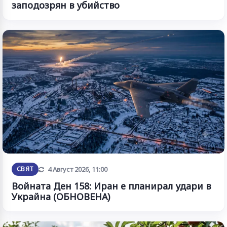
заподозрян в убийство
Обновена
СВЯТ
4 Август 2026, 11:00
Войната Ден 158: Иран е планирал удари в
Украйна (ОБНОВЕНА)