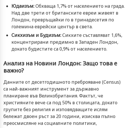
Юдаизъм:
Обхваща 1,7% от населението на града.
Над две трети от британските евреи живеят в
Лондон, превръщайки го в тринадесетия по
големина еврейски център в света.
Сикхизъм и Будизъм:
Сикхите съставляват 1,6%,
концентрирани предимно в Западен Лондон,
докато будистите са 0,9% от населението.
Анализ на Новини Лондон: Защо това е
важно?
Данните от десетгодишното преброяване (Census)
са най-важният инструмент за държавно
планиране във Великобритания. Фактът, че
християните вече са под 50% в столицата, докато
групите без религия и изповядващите ислям
бележат двоен ръст за 20 години, изисква пълно
преосмисляне на социалните политики,