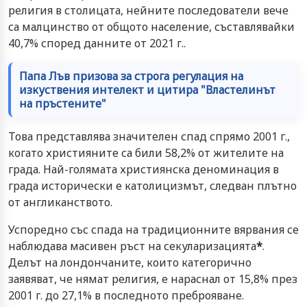
религия в столицата, нейните последователи вече
са малцинство от общото население, съставлявайки
40,7% според данните от 2021 г..
Папа Лъв призова за строга регулация на
изкуствения интелект и цитира "Властелинът
на пръстените"
Това представлява значителен спад спрямо 2001 г.,
когато християните са били 58,2% от жителите на
града. Най-голямата християнска деноминация в
града исторически е католицизмът, следван плътно
от англиканството.
Успоредно със спада на традиционните вярвания се
наблюдава масивен ръст на секуларизацията
*
.
Делът на лондончаните, които категорично
заявяват, че нямат религия, е нараснал от 15,8% през
2001 г. до 27,1% в последното преброяване.