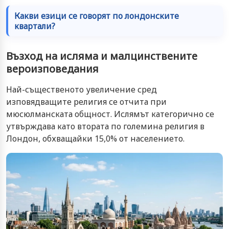
Какви езици се говорят по лондонските
квартали?
Възход на исляма и малцинствените
вероизповедания
Най-същественото увеличение сред
изповядващите религия се отчита при
мюсюлманската общност. Ислямът категорично се
утвърждава като втората по големина религия в
Лондон, обхващайки 15,0% от населението.