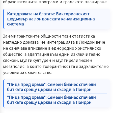
образователните програми и градското планиране.
Катедралата на блатата: Викторианският
шедьовър на лондонската канализационна
система
За емигрантските общности тази статистика
нагледно доказва, че интеграцията в Лондон вече
не означава вписване в еднородно християнско
общество, а адаптация към един изключително
сложен, мултикултурен и мултирелигиозен
мегаполис, в който толерантността е задължително
условие за съжителство.
"Пица пред храма": Семеен бизнес спечели
битката срещу църква и съседи в Лондон
"Пица пред храма": Семеен бизнес спечели
битката срещу църква и съседи в Лондон